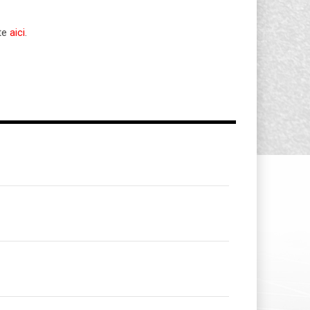
ate
aici
.