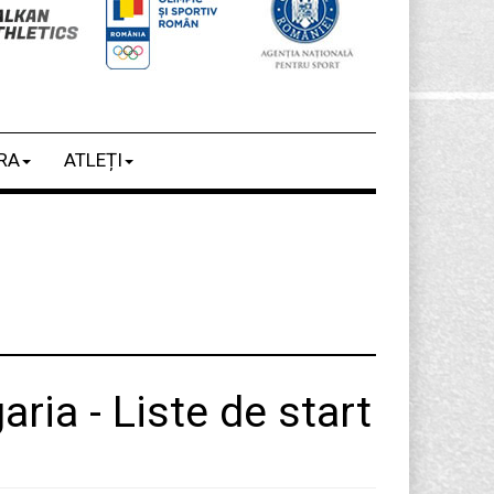
RA
ATLEȚI
ria - Liste de start