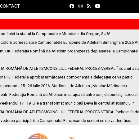
CONTACT
României ia startul la Campionatele Mondiale din Oregon, SUA!
ricolorii pornesc spre Campionatele Europene de Atletism Birmingham 2026 At
am, UK
: Federația Română de Atletism organizează deplasarea la Campionatel
ȚIA ROMÂNĂ DE ATLETISMCONSILIUL FEDERAL PROCES-VERBAL Întocmit ast
onsiliul Federal a aprobat următoarea componență a delegației ce va partici
 În perioada 25–26 iulie 2026, Stadionul de Atletism „Nicolae Mărășescu
entr
: Federația Română de Atletism încurajează antrenorii, cluburile și speciali
Weekendul 17–19 iulie a transformat municipiul Deva în centrul atletismului r
ȚIA ROMÂNĂ DE ATLETISMCONSILIUL FEDERAL PROCES-VERBALîncheiat în da
n vederea participării la Campionatul European de seniori ce se va desfășur