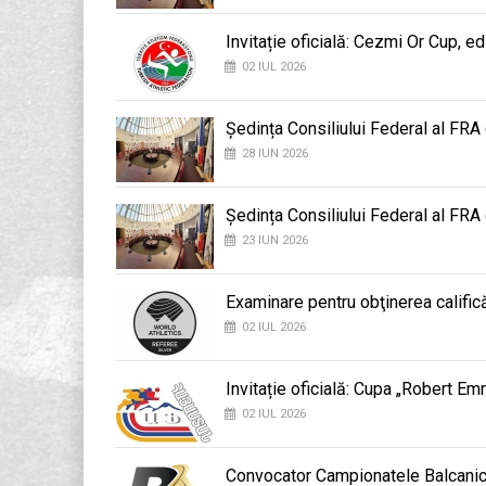
Invitație oficială: Cezmi Or Cup, ed
02 IUL 2026
Ședința Consiliului Federal al FRA
28 IUN 2026
Ședința Consiliului Federal al FRA
23 IUN 2026
Examinare pentru obţinerea califică
02 IUL 2026
Invitație oficială: Cupa „Robert E
02 IUL 2026
Convocator Campionatele Balcani