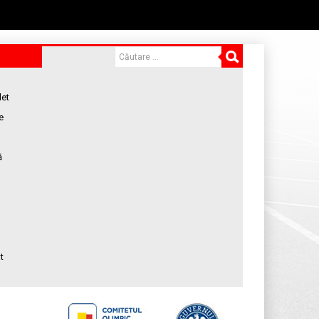
let
e
ă
t