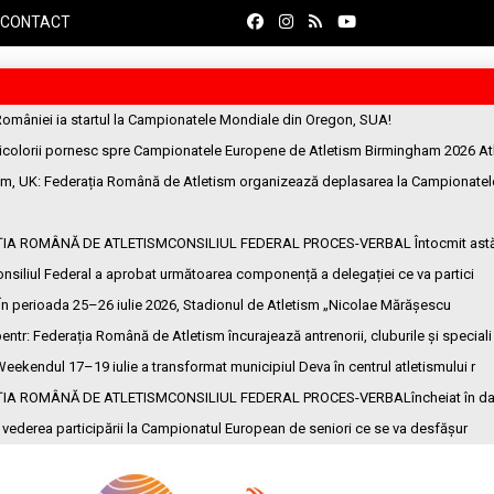
CONTACT
României ia startul la Campionatele Mondiale din Oregon, SUA!
ricolorii pornesc spre Campionatele Europene de Atletism Birmingham 2026 At
am, UK
: Federația Română de Atletism organizează deplasarea la Campionatel
ȚIA ROMÂNĂ DE ATLETISMCONSILIUL FEDERAL PROCES-VERBAL Întocmit ast
onsiliul Federal a aprobat următoarea componență a delegației ce va partici
 În perioada 25–26 iulie 2026, Stadionul de Atletism „Nicolae Mărășescu
entr
: Federația Română de Atletism încurajează antrenorii, cluburile și speciali
Weekendul 17–19 iulie a transformat municipiul Deva în centrul atletismului r
ȚIA ROMÂNĂ DE ATLETISMCONSILIUL FEDERAL PROCES-VERBALîncheiat în da
n vederea participării la Campionatul European de seniori ce se va desfășur