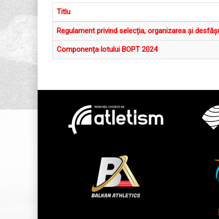
Titlu
Regulament privind selecția, organizarea și desfășu
Componența lotului BOPT 2024