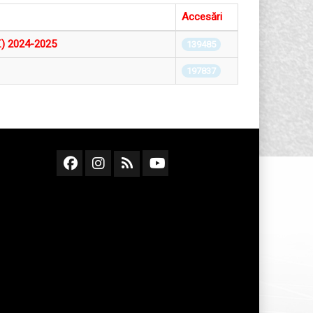
Accesări
T.) 2024-2025
139485
197837