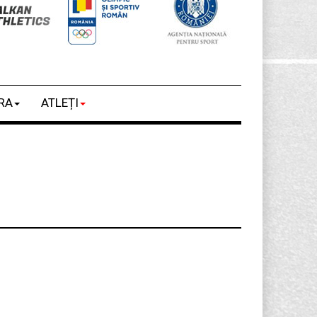
RA
ATLEȚI