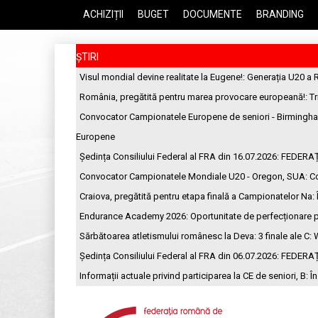
ACHIZIȚII
BUGET
DOCUMENTE
BRANDING
ȘTIRI
Visul mondial devine realitate la Eugene!
: Generația U20 a 
România, pregătită pentru marea provocare europeană!
: T
Convocator Campionatele Europene de seniori - Birmingh
Europene
Ședința Consiliului Federal al FRA din 16.07.2026
: FEDERA
Convocator Campionatele Mondiale U20 - Oregon, SUA
: C
Craiova, pregătită pentru etapa finală a Campionatelor Na
:
Endurance Academy 2026: Oportunitate de perfecționare p
Sărbătoarea atletismului românesc la Deva: 3 finale ale C
: 
Ședința Consiliului Federal al FRA din 06.07.2026
: FEDERA
Informații actuale privind participarea la CE de seniori, B
: Î