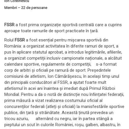
Ion Costinescu
Membri – 22 de persoane
FSSR
a fost prima organizație sportivă centrală care a cuprins
aproape toate ramurile de sport practicate în țară.
Rolul
FSSR
a fost esențial pentru mișcarea sportivă din
România: a organizat activitatea în diferite ramuri de sport, a
pus în aplicare statutul aprobat, a introdus legitimările, afilierile,
a organizat competiții inclusiv campionate naționale, a alcătuit
calendare sportive, regulamente de competiții, s-a format
corp de arbitri și oficiali pe ramură de sport. Președintele
comisiunii de atletism, Ion Cămărășescu, în același timp unul
din principalii conducători al FSSR, a ajutat foarte mult
atletismul în acei ani înaintea și imediat după Primul Război
Mondial. Pentru a da o notă de distincție nou înființatei federații,
prima măsură a vizat realizarea costumului oficial al
concurenților federali (atleți și oficiali) la manisfestările sportive
publice, din țară și străinătate. Această ținută prevedea un
tricou azuriu, alternând cu negru, iar în partea stângă a
pieptului un scut în culorile României, roșu, galben, albastru, în