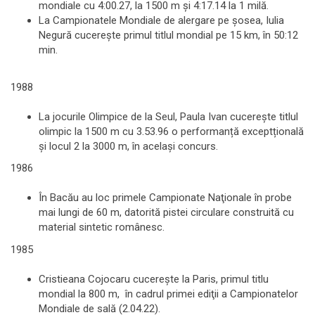
mondiale cu 4:00.27, la 1500 m şi 4:17.14 la 1 milă.
La Campionatele Mondiale de alergare pe şosea, Iulia
Negură cucereşte primul titlul mondial pe 15 km, în 50:12
min.
1988
La jocurile Olimpice de la Seul, Paula Ivan cucereşte titlul
olimpic la 1500 m cu 3.53.96 o performanță exceptțională
și locul 2 la 3000 m, în același concurs.
1986
În Bacău au loc primele Campionate Naţionale în probe
mai lungi de 60 m, datorită pistei circulare construită cu
material sintetic românesc.
1985
Cristieana Cojocaru cucereşte la Paris, primul titlu
mondial la 800 m, în cadrul primei ediţii a Campionatelor
Mondiale de sală (2.04.22).