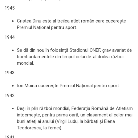
1945
Cristea Dinu este al treilea atlet român care cucereşte
Premiul Naţional pentru sport.
1944
Se dă din nou în folosinţă Stadionul ONEF, grav avariat de
bombardamentele din timpul celui de-al doilea război
mondial.
1943
Ion Moina cucereşte Premiul Naţional pentru sport.
1942
Deşi în plin război mondial, Federaţia Română de Atletism
întocmeşte, pentru prima oară, un clasament al celor mai
buni atleţi ai anului (Virgil Ludu, la bărbaţi şi Elena
Teodorescu, la femei).
1941