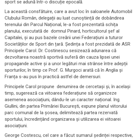
sport se adună într-o discuție epocală.
La această consfătuire, care a avut loc în saloanele Automobil
Clubului Român, delegații au luat cunoștiință de dobândirea
terenului din Parcul Național, le-a fost prezentată schița
planului, executată de domnul Pinard, horticultorul șef al
Capitalei, și au pus bazele creării unei Federațiuni a tuturor
Societăților de Sport din țară. Ședința a fost prezidată de ASR
Principele Carol. Dr. Costinescu sesizează adunarea că
dezvoltarea noastră sportivă suferă din cauza lipsei unei
propagande active și a unor legături mai strânse între adepții
sporturilor, în timp ce Prof. G. Murgoci arată că în Anglia și
Franța s-au pus în practică astfel de demersuri.
Principele Carol propune denumirea de cercetași și, în același
timp, sugerează ca viitoarea federațiune să organizeze
asemenea asociațiuni, dându-le un caracter național. Ing.
Giullini, din partea Primăriei București, expune planul viitorului
parc comunal de la șosea, delimitează partea rezervată
sportului, încredințând organizarea și utilizarea ei viitoarei
asociațiuni.
George Costescu, cel care a făcut sumarul ședinței respective,