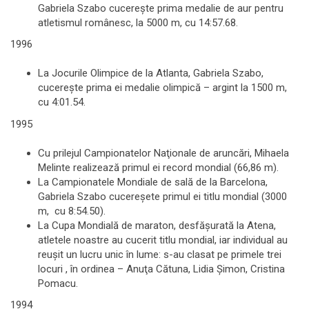
Gabriela Szabo cucereşte prima medalie de aur pentru
atletismul românesc, la 5000 m, cu 14:57.68.
1996
La Jocurile Olimpice de la Atlanta, Gabriela Szabo,
cucereşte prima ei medalie olimpică – argint la 1500 m,
cu 4:01.54.
1995
Cu prilejul Campionatelor Naţionale de aruncări, Mihaela
Melinte realizează primul ei record mondial (66,86 m).
La Campionatele Mondiale de sală de la Barcelona,
Gabriela Szabo cucereşete primul ei titlu mondial (3000
m, cu 8:54.50).
La Cupa Mondială de maraton, desfăşurată la Atena,
atletele noastre au cucerit titlu mondial, iar individual au
reuşit un lucru unic în lume: s-au clasat pe primele trei
locuri , în ordinea – Anuţa Cătuna, Lidia Şimon, Cristina
Pomacu.
1994