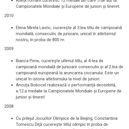
Atleții români cuceresc 12 medalii din care 5 de aur la
Campionatele Mondiale și Europene de juniori și tineret.
2010
Elena Mirela Lavric, cucereşte al 3.lea titlu de campioană
mondială, consecutiv, de junioare, unicat în atletismul
nostru, în proba de 800 m.
2009
Bianca Perie, cucereşte ultimul titlu, al 4-lea de
campioană mondială de junioare consecutiv şi al 2.lea de
campioană europeană la aruncarea ciocanului. Este un
unicat în istoria atletismului la nivel de juniori.
Ancuța Bobocel realizează o performanță deosebită,
a.12.a medalie la Campionatele Mondiale și Europene de
juniori și tineret.
2008
Cu prilejul Jocurilor Olimpice de la Beijing, Constantina
Tomescu Diţă cucereşte titlul olimpic în proba de