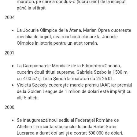
maraton, pe care a condus-o (lucru unic) de la început
până la sfârşit.
2004
La Jocurile Olimpice de la Atena, Marian Oprea cucereşte
medalia de argint, cea mai bună clasare la Jocurile
Olimpice în istorie pentru un atlet român.
2001
La Campionatele Mondiale de la Edmonton/Canada,
cucerim două titluri supreme, Gabriela Szabo la 1500 m,
cu 4:00.57 şi Lidia Şimon la maraton cu 2h.26.01.
Violeta Szekely cucereşte marele premiu IAAF, iar premiul
de la Golden League de 1 milion de dolari este împărţit cu
alţi 5 atleţi.
2000
Se inaugurează noul sediu al Federaţiei Române de
Atletism, în incinta stadionului Iolanda Balas Söter.
Lucrarea a durat doi ani şi a costat 500.000 de dolari.