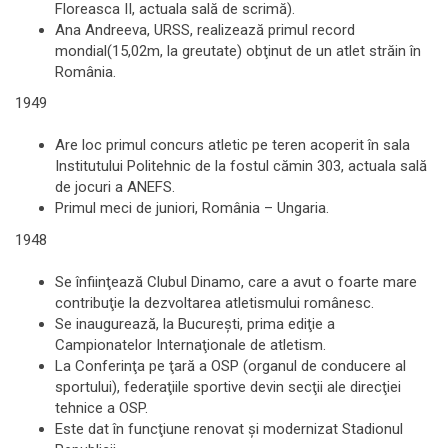
Floreasca II, actuala sală de scrimă).
Ana Andreeva, URSS, realizează primul record
mondial(15,02m, la greutate) obţinut de un atlet străin în
România.
1949
Are loc primul concurs atletic pe teren acoperit în sala
Institutului Politehnic de la fostul cămin 303, actuala sală
de jocuri a ANEFS.
Primul meci de juniori, România – Ungaria.
1948
Se înfiinţează Clubul Dinamo, care a avut o foarte mare
contribuţie la dezvoltarea atletismului românesc.
Se inaugurează, la Bucureşti, prima ediţie a
Campionatelor Internaţionale de atletism.
La Conferinţa pe ţară a OSP (organul de conducere al
sportului), federaţiile sportive devin secţii ale direcţiei
tehnice a OSP.
Este dat în funcţiune renovat şi modernizat Stadionul