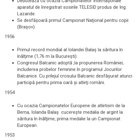
Debutează cu ocazia Campionatelor Internaţionale
aparatul de înregistrat sosirile TELESID produs de Ing.
Lazaride.
Se desfăşoară primul Campionat Naţional pentru copii
(Braşov).
1956
Primul record mondial al Iolandei Balaş la săritura în
înălţime (1,76 m la Bucureşti).
Congresul Balcanic adoptă ,la propunerea României,
includerea probelor feminine în programul Jocurilor
Balcanice. Cu prilejul crosului Balcanic desfășurat atunci
participă pentru prima oară şi atleţi români.
1954
Cu ocazia Campionatelor Europene de atletism de la
Berna, Iolanda Balaş cucereşte medalia de argint la
săritura în înălţime, prima medalie la un Campionat
European.
1953