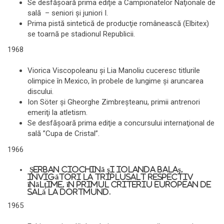
Se desfăşoară prima ediţie a Campionatelor Naţionale de
sală – seniori şi juniori I.
Prima pistă sintetică de producţie românească (Elbitex)
se toarnă pe stadionul Republicii.
1968
Viorica Viscopoleanu şi Lia Manoliu cuceresc titlurile
olimpice în Mexico, în probele de lungime şi aruncarea
discului.
Ion Söter şi Gheorghe Zimbreşteanu, primii antrenori
emeriţi la atletism.
Se desfăşoară prima ediţie a concursului internaţional de
sală ”Cupa de Cristal”.
1966
Şerban Ciochină şi Iolanda Balaş,
invigători la triplusalt respectiv
înălţime, în primul criteriu european de
sală la Dortmund.
1965