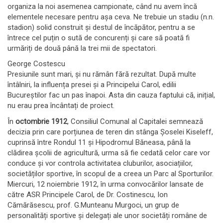
organiza la noi asemenea campionate, când nu avem încă
elementele necesare pentru așa ceva. Ne trebuie un stadiu (n.n.
stadion) solid construit și destul de încăpător, pentru a se
întrece cel puțin o sută de concurenți și care să poată fi
urmăriți de două până la trei mii de spectatori.
George Costescu
Presiunile sunt mari, și nu rămân fără rezultat. După multe
întâlniri, la influența presei și a Principelui Carol, edilii
Bucureștilor fac un pas înapoi. Asta din cauza faptului că, inițial,
nu erau prea încântați de proiect.
În
octombrie 1912
, Consiliul Comunal al Capitalei semnează
decizia prin care porțiunea de teren din stânga Șoselei Kiseleff,
cuprinsă între Rondul 11 și Hipodromul Băneasa, până la
clădirea școlii de agricultură, urma să fie cedată celor care vor
conduce și vor controla activitatea cluburilor, asociațiilor,
societăților sportive, în scopul de a creea un Parc al Sporturilor.
Miercuri, 12 noiembrie 1912, în urma convocărilor lansate de
către ASR Principele Carol, de Dr. Costinescu, Ion
Cămărăsescu, prof. G.Munteanu Murgoci, un grup de
personalități sportive și delegați ale unor societăți române de