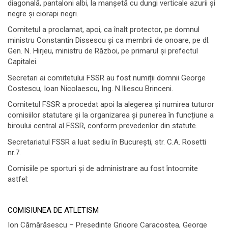
diagonală, pantaloni albi, la manșetă cu dungi verticale azurii și
negre și ciorapi negri.
Comitetul a proclamat, apoi, ca înalt protector, pe domnul
ministru Constantin Dissescu și ca membrii de onoare, pe dl.
Gen. N. Hirjeu, ministru de Război, pe primarul și prefectul
Capitalei.
Secretari ai comitetului FSSR au fost numiții domnii George
Costescu, Ioan Nicolaescu, Ing. N.Iliescu Brinceni.
Comitetul FSSR a procedat apoi la alegerea și numirea tuturor
comisiilor statutare și la organizarea și punerea în funcțiune a
biroului central al FSSR, conform prevederilor din statute.
Secretariatul FSSR a luat sediu în București, str. C.A. Rosetti
nr.7.
Comisiile pe sporturi și de administrare au fost întocmite
astfel:
COMISIUNEA DE ATLETISM
Ion Cămărăsescu – Președinte Grigore Caracostea, George