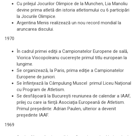
Cu prilejul Jocurilor Olimpice de la Munchen, Lia Manoliu
devine prima atletă din istoria atletismului cu 6 participări
la Jocurile Olimpice.
Argentina Menis realizează un nou record mondial la
aruncarea discului.
1970
În cadrul primei ediţii a Campionatelor Europene de sală,
Viorica Viscopoleanu cucereşte primul titlu european la
lungime.
Se organizează, la Paris, prima ediţie a Campionatelor
Europene de juniori.
Se înfiinţează la Câmpulung Muscel primul Liceu Naţional
cu Program de Atletism.
Se desfăşoară la Bucureşti reuniunea de calendar a IAAF,
prilej cu care ia fiinţă Asociaţia Europeană de Atletism.
Primul preşedinte: Adrian Paulen, ulterior a devenit
preşedinte IAAF.
1969