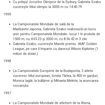
Cu prilejul Jocurilor Olimpice de la Sydney, Gabriela Szabo
cucereşte titlul olimpic la 5000 m cu 14:40.79.
1999
La Campionatele Mondiale de sală de la
Maebashi/Japonia, Gabriela Szabo realizează un lucru
unic pentru Campionatele Mondiale- locul 1 în probele de
1500 m, cu 4:03.23 şi 3000 m, cu 8:36.42 în 3 zile.
Gabriela Szabo, cucereşte Marele premiu IAAF Golden
League, pe care îl împarte cu danezul Wilson Kipketer (1
milion de dolari.)
1998
La Campionatele Europene de la Budapesta, 3 atlete
cuceresc titlul european, Ionela Târlea, la 400 m garduri,
Monica Iagăr, la înălţime şi Mihaela Melinte, la aruncarea
ciocanului.
1997
La Campionatele Mondiale de atletism de la Atena,