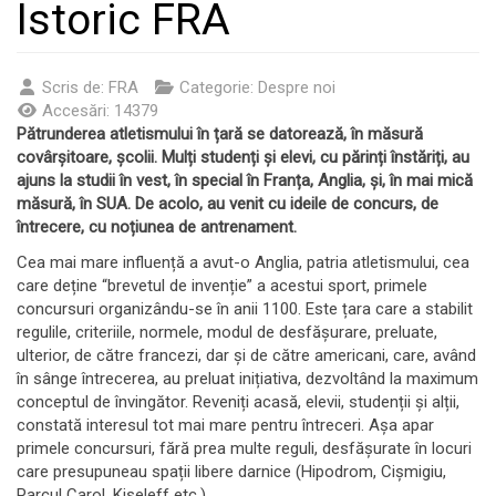
Istoric FRA
Scris de:
FRA
Categorie:
Despre noi
Accesări: 14379
Pătrunderea atletismului în țară se datorează, în măsură
covârșitoare, școlii. Mulți studenți și elevi, cu părinți înstăriți, au
ajuns la studii în vest, în special în Franța, Anglia, și, în mai mică
măsură, în SUA.
De acolo, au venit cu ideile de concurs, de
întrecere, cu noțiunea de antrenament.
Cea mai mare influență a avut-o Anglia, patria atletismului, cea
care deține “brevetul de invenție” a acestui sport, primele
concursuri organizându-se în anii 1100. Este țara care a stabilit
regulile, criteriile, normele, modul de desfășurare, preluate,
ulterior, de către francezi, dar și de către americani, care, având
în sânge întrecerea, au preluat inițiativa, dezvoltând la maximum
conceptul de învingător. Reveniți acasă, elevii, studenții și alții,
constată interesul tot mai mare pentru întreceri. Așa apar
primele concursuri, fără prea multe reguli, desfășurate în locuri
care presupuneau spații libere darnice (Hipodrom, Cișmigiu,
Parcul Carol, Kiseleff etc.).