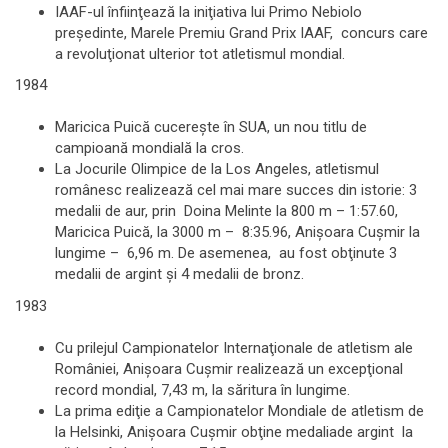
IAAF-ul înfiinţează la iniţiativa lui Primo Nebiolo
preşedinte, Marele Premiu Grand Prix IAAF, concurs care
a revoluţionat ulterior tot atletismul mondial.
1984
Maricica Puică cucereşte în SUA, un nou titlu de
campioană mondială la cros.
La Jocurile Olimpice de la Los Angeles, atletismul
românesc realizează cel mai mare succes din istorie: 3
medalii de aur, prin Doina Melinte la 800 m – 1:57.60,
Maricica Puică, la 3000 m – 8:35.96, Anişoara Cuşmir la
lungime – 6,96 m. De asemenea, au fost obţinute 3
medalii de argint şi 4 medalii de bronz.
1983
Cu prilejul Campionatelor Internaţionale de atletism ale
României, Anişoara Cuşmir realizează un excepţional
record mondial, 7,43 m, la săritura în lungime.
La prima ediţie a Campionatelor Mondiale de atletism de
la Helsinki, Anişoara Cuşmir obţine medaliade argint la