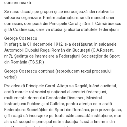
consemnează:
Se nasc discuții pe grupuri și se încrucișează idei relative la
viitoarea organizare. Printre aclamațiuni, se dă mandat unei
comisiuni, compusă din Principele Carol și Dnii. I. Cămărăsescu
și Dr.Costinescu, care va studia și alcătui statutele federațiunii
George Costescu
În sfârșit, la 01 decembrie 1912, s-a desfășurat, în saloanele
Automobil Clubului Regal Român din București (C.A.Rosetti,
nr.7), Ședința de întemeiere a Federațiunii Societăților de Sport
din România (F.S.S.R.)
George Costescu continuă (reproducem textul procesului
verbal):
Prezidează Principele Carol. Alteța sa Regală, luând cuvântul,
arată marele rol social și național al acestei federațiuni,
mulțumește domnului Constantin Dissescu, Ministrul
Instrucțiunii Publice și al Cultelor, pentru atenția ce o arată
Federațiunii Societăților de Sport din România, prin prezența sa,
și îl roagă să încurajeze pe toate căile această instituțiune, mai
ales că scopul ei principal este educația fizică a tinerimii din