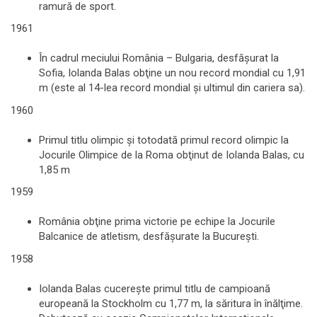
ramură de sport.
1961
În cadrul meciului România – Bulgaria, desfăşurat la
Sofia, Iolanda Balas obţine un nou record mondial cu 1,91
m (este al 14-lea record mondial şi ultimul din cariera sa).
1960
Primul titlu olimpic şi totodată primul record olimpic la
Jocurile Olimpice de la Roma obţinut de Iolanda Balas, cu
1,85 m
1959
România obţine prima victorie pe echipe la Jocurile
Balcanice de atletism, desfăşurate la Bucureşti.
1958
Iolanda Balas cucereşte primul titlu de campioană
europeană la Stockholm cu 1,77 m, la săritura în înălţime.