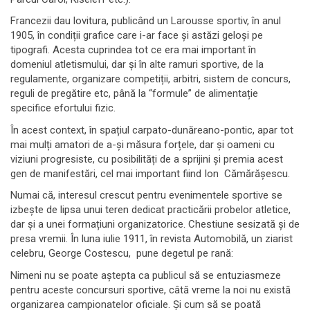
Francezii dau lovitura, publicând un Larousse sportiv, în anul
1905, în condiții grafice care i-ar face și astăzi geloși pe
tipografi. Acesta cuprindea tot ce era mai important în
domeniul atletismului, dar și în alte ramuri sportive, de la
regulamente, organizare competiții, arbitri, sistem de concurs,
reguli de pregătire etc, până la “formule” de alimentație
specifice efortului fizic.
În acest context, în spațiul carpato-dunăreano-pontic, apar tot
mai mulți amatori de a-și măsura forțele, dar și oameni cu
viziuni progresiste, cu posibilități de a sprijini și premia acest
gen de manifestări, cel mai important fiind Ion Cămărășescu.
Numai că, interesul crescut pentru evenimentele sportive se
izbește de lipsa unui teren dedicat practicării probelor atletice,
dar și a unei formațiuni organizatorice. Chestiune sesizată și de
presa vremii. În luna iulie 1911, în revista Automobilă, un ziarist
celebru, George Costescu, pune degetul pe rană:
Nimeni nu se poate aștepta ca publicul să se entuziasmeze
pentru aceste concursuri sportive, câtă vreme la noi nu există
organizarea campionatelor oficiale. Și cum să se poată