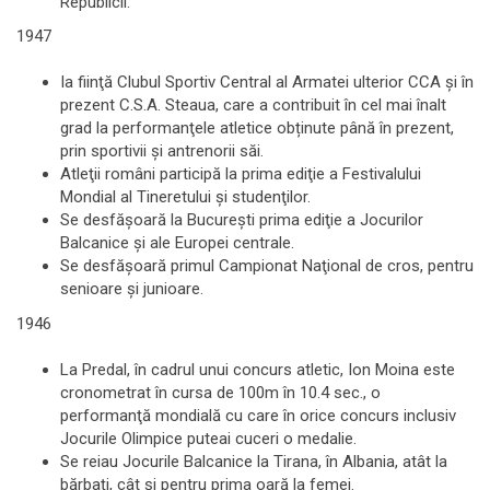
Republicii.
1947
Ia fiinţă Clubul Sportiv Central al Armatei ulterior CCA şi în
prezent C.S.A. Steaua, care a contribuit în cel mai înalt
grad la performanţele atletice obținute până în prezent,
prin sportivii şi antrenorii săi.
Atleţii români participă la prima ediţie a Festivalului
Mondial al Tineretului şi studenţilor.
Se desfăşoară la Bucureşti prima ediţie a Jocurilor
Balcanice şi ale Europei centrale.
Se desfăşoară primul Campionat Naţional de cros, pentru
senioare şi junioare.
1946
La Predal, în cadrul unui concurs atletic, Ion Moina este
cronometrat în cursa de 100m în 10.4 sec., o
performanţă mondială cu care în orice concurs inclusiv
Jocurile Olimpice puteai cuceri o medalie.
Se reiau Jocurile Balcanice la Tirana, în Albania, atât la
bărbaţi, cât şi pentru prima oară la femei.