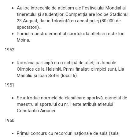
Au loc întrecerile de atletism ale Festivalului Mondial al
tineretului şi studenţilor. Competiţia are loc pe Stadionul
23 August, dat în folosinţă cu acest prilej (80.000 de
spectatori).
Primul maestru emerit al sportului la atletism este Ion
Moina.
1952
România participă cu o echipă de atleţi la Jocurile
Olimpice de la Helsinki. Primii finalişti olimpici sunt, Lia
Manoliu şi Ioan Söter (locul 6).
1951
Se introduc normele de clasificare sportivă, carnetul de
maestru al sportului cu nr.1 este atribuit atletului
Constantin Aioanei.
1950
Primul concurs cu recorduri naţionale de sală (sala