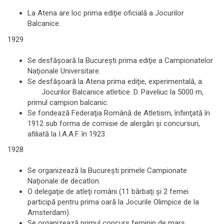
La Atena are loc prima ediţie oficială a Jocurilor
Balcanice.
1929
Se desfăşoară la Bucureşti prima ediţie a Campionatelor
Naţionale Universitare.
Se desfăşoară la Atena prima ediţie, experimentală, a
Jocurilor Balcanice atletice. D. Paveliuc la 5000 m,
primul campion balcanic.
Se fondează Federaţia Română de Atletism, înfiinţată în
1912 sub forma de comisie de alergări şi concursuri,
afiliată la I.A.A.F. în 1923.
1928
Se organizează la Bucureşti primele Campionate
Naţionale de decatlon.
O delegaţie de atleţi români (11 bărbaţi şi 2 femei
participă pentru prima oară la Jocurile Olimpice de la
Amsterdam).
Se organizează primul concurs feminin de marş.