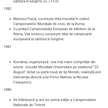
săritura în lungime cu 7,15 m.
1982
Maricica Puică, cucereşte titlul mondial în cadrul
Campionatelor Mondiale de cros, de la Roma.
Cu prilejul Campionatului European de atletism de la
Atena, Vali Ionescu cucereşte titlul de campioană
europeană la săritura în lungime.
1981
România, organizează cea mai mare competiţie din
istorie. Jocurile Mondiale Universitare pe stadionul “23
August” dotat cu pistă nouă de tip Mondo, realizată prin
intervenţia directă a lui Primo Nebiolo la Nicolae
Ceauşescu.
1980
Se înfiinţează şi are loc prima ediţie a Campionatelor
Naţionale de Tineret.