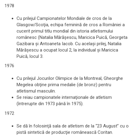
1978
Cu prilejul Campionatelor Mondiale de cros de la
Glasgow/Scoţia, echipa feminină de cros a României a
cucerit primul titlu mondial din istoria atletismului
românesc (Natalia Mărăşescu, Maricica Puică, Georgeta
Gazibara şi Antoaneta Iacob. Cu acelaşi prilej, Natalia
Mărăşescu a ocupat locul 2, la individual şi Maricica
Puică, locul 3.
1976
Cu prilejul Jocurilor Olimpice de la Montreal, Gheorghe
Megelea obţine prima medalie (de bronz) pentru
atletismul masculin.
Se reiau campionatele internaţionale de atletism
(întrerupte din 1973 până în 1975).
1972
Se dă în folosinţă sala de atletism de la “23 August” cu o
pistă sintetică de producţie românească Coritan.