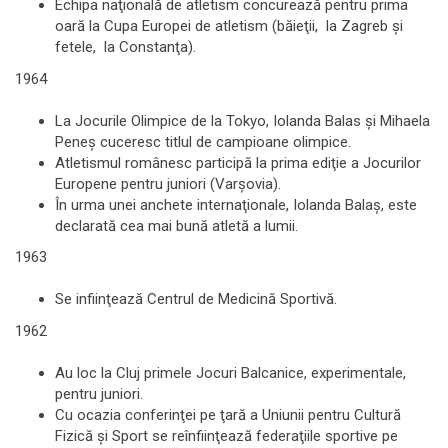
Echipa naţională de atletism concurează pentru prima
oară la Cupa Europei de atletism (băieţii, la Zagreb şi
fetele, la Constanţa).
1964
La Jocurile Olimpice de la Tokyo, Iolanda Balas şi Mihaela
Peneş cuceresc titlul de campioane olimpice.
Atletismul românesc participă la prima ediţie a Jocurilor
Europene pentru juniori (Varşovia).
În urma unei anchete internaţionale, Iolanda Balaş, este
declarată cea mai bună atletă a lumii.
1963
Se infiinţează Centrul de Medicină Sportivă.
1962
Au loc la Cluj primele Jocuri Balcanice, experimentale,
pentru juniori.
Cu ocazia conferinţei pe ţară a Uniunii pentru Cultură
Fizică şi Sport se reînfiinţează federaţiile sportive pe