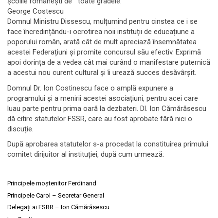
școlile românești de toate gradele.
George Costescu
Domnul Ministru Dissescu, mulțumind pentru cinstea ce i se
face încredințându-i ocrotirea noii instituții de educațiune a
poporului român, arată cât de mult apreciază însemnătatea
acestei Federațiuni și promite concursul său efectiv. Exprimă
apoi dorința de a vedea cât mai curând o manifestare puternică
a acestui nou curent cultural și îi urează succes desăvârșit.
Domnul Dr. Ion Costinescu face o amplă expunere a
programului și a menirii acestei asociațiuni, pentru acei care
luau parte pentru prima oară la dezbateri. Dl. Ion Cămărăsescu
dă citire statutelor FSSR, care au fost aprobate fără nici o
discuție.
După aprobarea statutelor s-a procedat la constituirea primului
comitet dirijuitor al instituției, după cum urmează:
Principele moștenitor Ferdinand
Principele Carol – Secretar General
Delegați ai FSRR – Ion Cămărăsescu