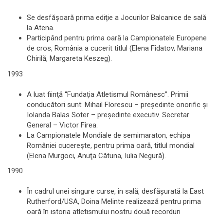
Se desfăşoară prima ediţie a Jocurilor Balcanice de sală
la Atena.
Participând pentru prima oară la Campionatele Europene
de cros, România a cucerit titlul (Elena Fidatov, Mariana
Chirilă, Margareta Keszeg).
1993
A luat fiinţă “Fundaţia Atletismul Românesc”. Primii
conducători sunt: Mihail Florescu – preşedinte onorific şi
Iolanda Balas Soter – preşedinte executiv. Secretar
General – Victor Firea.
La Campionatele Mondiale de semimaraton, echipa
României cucereşte, pentru prima oară, titlul mondial
(Elena Murgoci, Anuţa Cătuna, Iulia Negură).
1990
În cadrul unei singure curse, în sală, desfăşurată la East
Rutherford/USA, Doina Melinte realizează pentru prima
oară în istoria atletismului nostru două recorduri