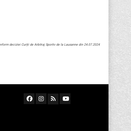
conform deciziei Curții de Arbitraj Sportiv de la Lausanne din 24.07.2024