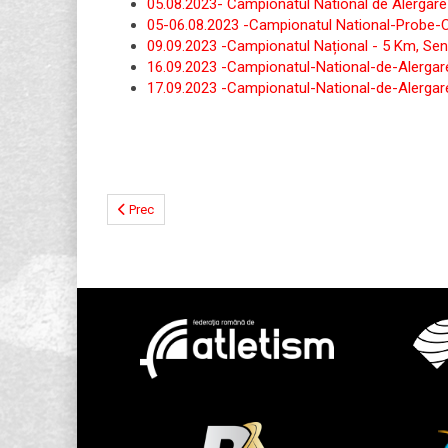
05.08.2023- Campionatul National de Alergar
05-06.08.2023 -Campionatul National-Probe
09.09.2023 -Campionatul Național - 5 Km, Sen
16.09.2023 -Campionatul-National-de-Alerga
17.09.2023 -Campionatul-National-de-Alerga
Prec