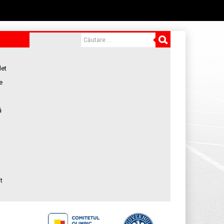
let
e
ă
t