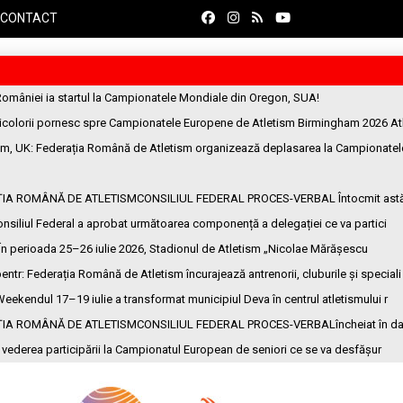
CONTACT
României ia startul la Campionatele Mondiale din Oregon, SUA!
ricolorii pornesc spre Campionatele Europene de Atletism Birmingham 2026 At
am, UK
: Federația Română de Atletism organizează deplasarea la Campionatel
ȚIA ROMÂNĂ DE ATLETISMCONSILIUL FEDERAL PROCES-VERBAL Întocmit ast
onsiliul Federal a aprobat următoarea componență a delegației ce va partici
 În perioada 25–26 iulie 2026, Stadionul de Atletism „Nicolae Mărășescu
entr
: Federația Română de Atletism încurajează antrenorii, cluburile și speciali
Weekendul 17–19 iulie a transformat municipiul Deva în centrul atletismului r
ȚIA ROMÂNĂ DE ATLETISMCONSILIUL FEDERAL PROCES-VERBALîncheiat în da
n vederea participării la Campionatul European de seniori ce se va desfășur