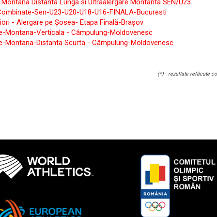
e Montana Distanta Lunga si Ultraalergare Montanta SEN/U23
-Combinate-Sen-U23-U20-U18-U16-FINALA-Bucuresti
iori - Alergare pe Șosea- Etapa Finală-Brașov
re-Montana-Verticala - Câmpulung-Moldovenesc
re-Montana-Distanta Scurta -
Câmpulung-Moldovenesc
(*) - rezultate refăcute 