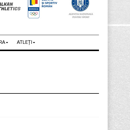
RA
ATLEȚI