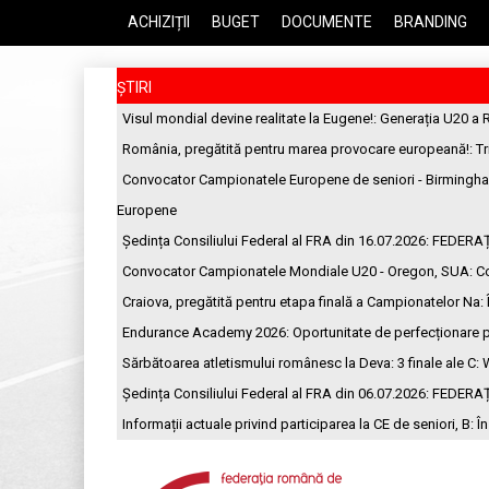
ACHIZIȚII
BUGET
DOCUMENTE
BRANDING
ȘTIRI
Visul mondial devine realitate la Eugene!
: Generația U20 a 
România, pregătită pentru marea provocare europeană!
: T
Convocator Campionatele Europene de seniori - Birmingh
Europene
Ședința Consiliului Federal al FRA din 16.07.2026
: FEDERA
Convocator Campionatele Mondiale U20 - Oregon, SUA
: C
Craiova, pregătită pentru etapa finală a Campionatelor Na
:
Endurance Academy 2026: Oportunitate de perfecționare p
Sărbătoarea atletismului românesc la Deva: 3 finale ale C
: 
Ședința Consiliului Federal al FRA din 06.07.2026
: FEDERA
Informații actuale privind participarea la CE de seniori, B
: Î