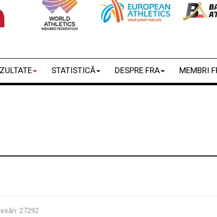
ZULTATE
STATISTICĂ
DESPRE FRA
MEMBRI F
esări: 27292