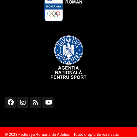
© 2023 Federația Română de Atletism. Toate drepturile rezervate.