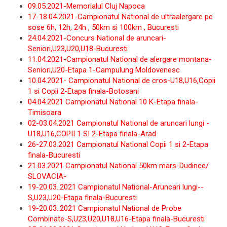
09.05.2021-Memorialul Cluj Napoca
17-18.04.2021-Campionatul National de ultraalergare pe
sose 6h, 12h, 24h , 50km si 100km , Bucuresti
24.04.2021-Concurs National de aruncari-
Seniori,U23,U20,U18-Bucuresti
11.04.2021-Campionatul National de alergare montana-
Seniori,U20-Etapa 1-Campulung Moldovenesc
10.04.2021- Campionatul National de cros-U18,U16,Copii
1 si Copii 2-Etapa finala-Botosani
04.04.2021 Campionatul National 10 K-Etapa finala-
Timisoara
02-03.04.2021 Campionatul National de aruncari lungi -
U18,U16,COPII 1 SI 2-Etapa finala-Arad
26-27.03.2021 Campionatul National Copii 1 si 2-Etapa
finala-Bucuresti
21.03.2021 Campionatul National 50km mars-Dudince/
SLOVACIA-
19-20.03..2021 Campionatul National-Aruncari lungi--
S,U23,U20-Etapa finala-Bucuresti
19-20.03..2021 Campionatul National de Probe
Combinate-S,U23,U20,U18,U16-Etapa finala-Bucuresti