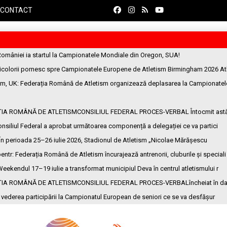
CONTACT
României ia startul la Campionatele Mondiale din Oregon, SUA!
ricolorii pornesc spre Campionatele Europene de Atletism Birmingham 2026 At
am, UK
: Federația Română de Atletism organizează deplasarea la Campionatel
ȚIA ROMÂNĂ DE ATLETISMCONSILIUL FEDERAL PROCES-VERBAL Întocmit ast
onsiliul Federal a aprobat următoarea componență a delegației ce va partici
 În perioada 25–26 iulie 2026, Stadionul de Atletism „Nicolae Mărășescu
entr
: Federația Română de Atletism încurajează antrenorii, cluburile și speciali
Weekendul 17–19 iulie a transformat municipiul Deva în centrul atletismului r
ȚIA ROMÂNĂ DE ATLETISMCONSILIUL FEDERAL PROCES-VERBALîncheiat în da
n vederea participării la Campionatul European de seniori ce se va desfășur