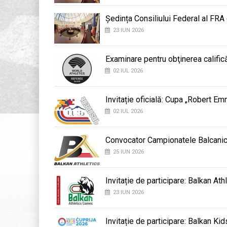
Ședința Consiliului Federal al FRA
23 IUN 2026
Examinare pentru obţinerea califică
02 IUL 2026
Invitație oficială: Cupa „Robert E
02 IUL 2026
Convocator Campionatele Balcani
25 IUN 2026
Invitație de participare: Balkan At
23 IUN 2026
Invitație de participare: Balkan K