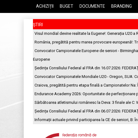
ACHIZIȚII
BUGET
DOCUMENTE
BRANDING
ȘTIRI
Visul mondial devine realitate la Eugene!
: Generația U20 a 
România, pregătită pentru marea provocare europeană!
: T
Convocator Campionatele Europene de seniori - Birmingh
Europene
Ședința Consiliului Federal al FRA din 16.07.2026
: FEDERA
Convocator Campionatele Mondiale U20 - Oregon, SUA
: C
Craiova, pregătită pentru etapa finală a Campionatelor Na
:
Endurance Academy 2026: Oportunitate de perfecționare p
Sărbătoarea atletismului românesc la Deva: 3 finale ale C
: 
Ședința Consiliului Federal al FRA din 06.07.2026
: FEDERA
Informații actuale privind participarea la CE de seniori, B
: Î