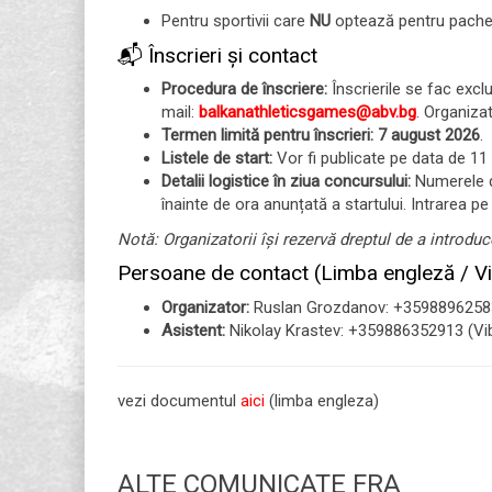
Pentru sportivii care
NU
optează pentru pachet
📬 Înscrieri și contact
Procedura de înscriere:
Înscrierile se fac excl
mail:
balkanathleticsgames@abv.bg
. Organizat
Termen limită pentru înscrieri:
7 august 2026
.
Listele de start:
Vor fi publicate pe data de 11
Detalii logistice în ziua concursului:
Numerele de
înainte de ora anunțată a startului. Intrarea p
Notă: Organizatorii își rezervă dreptul de a introduc
Persoane de contact (Limba engleză / V
Organizator:
Ruslan Grozdanov: +35988962583
Asistent:
Nikolay Krastev: +359886352913 (Vi
vezi documentul
aici
(limba engleza)
ALTE COMUNICATE FRA