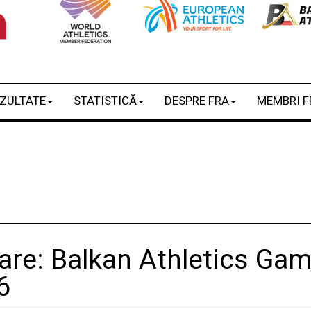
ZULTATE
STATISTICĂ
DESPRE FRA
MEMBRI F
ipare: Balkan Athletics Ga
6