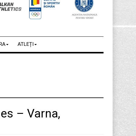
RA
ATLEȚI
mes – Varna,