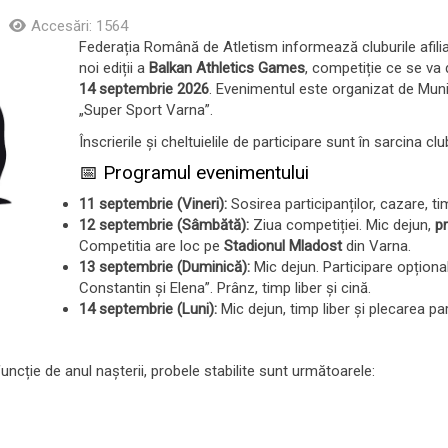
Accesări: 1564
Federația Română de Atletism informează cluburile afiliate
noi ediții a
Balkan Athletics Games
, competiție ce se va 
14 septembrie 2026
. Evenimentul este organizat de Muni
„Super Sport Varna”.
Înscrierile și cheltuielile de participare sunt în sarcina clu
📅 Programul evenimentului
11 septembrie (Vineri):
Sosirea participanților, cazare, tim
12 septembrie (Sâmbătă):
Ziua competiției. Mic dejun,
pr
Competitia are loc pe
Stadionul Mladost
din Varna.
13 septembrie (Duminică):
Mic dejun. Participare opțională
Constantin și Elena”. Prânz, timp liber și cină.
14 septembrie (Luni):
Mic dejun, timp liber și plecarea part
 funcție de anul nașterii, probele stabilite sunt următoarele: