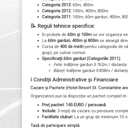
Categoria 2013:
60m, 400m
Categoria 2012:
100m, 400m, 800m
Categoria 2011:
100m, 60m garduri, 400m, 8
📝 Reguli tehnice specifice:
În probele de
60m și 100m
se vor organiza seri
La
60m garduri, 400m și 800m
se aleargă dire
Cursa de
400 de metri
pentru categoriile de vâ
grup), pe culoar comun.
Specificații 60m garduri (Categoriile 2011):
Fete:
înălțime garduri 0.762m / distanța d
Băieți:
înălțime garduri 0.838m / distanța 
ℹ️ Condiții Administrative și Financiare
Cazare și Pachete (Hotel Resort St. Constantine an
Organizatorii pun la dispoziție un pachet complet în 
Preț pachet:
145 EURO / persoană
.
Include:
3 nopți de cazare cu pensiune completă 
Facilitate cluburi:
La un grup de minimum 10 oaspe
Taxă de participare simplă: