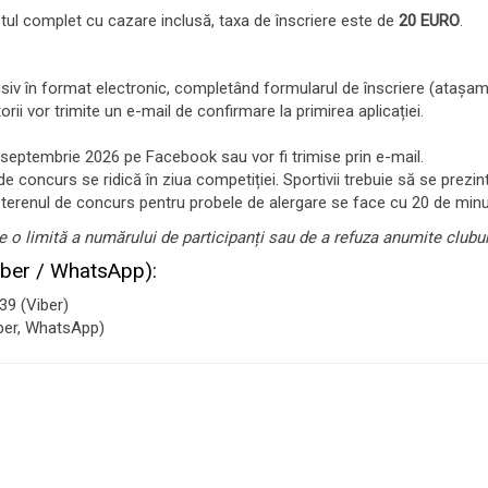
ul complet cu cazare inclusă, taxa de înscriere este de
20 EURO
.
usiv în format electronic, completând formularul de înscriere (atașamen
orii vor trimite un e-mail de confirmare la primirea aplicației.
 septembrie 2026 pe Facebook sau vor fi trimise prin e-mail.
 concurs se ridică în ziua competiției. Sportivii trebuie să se prezi
e terenul de concurs pentru probele de alergare se face cu 20 de minut
e o limită a numărului de participanți sau de a refuza anumite cluburi
iber / WhatsApp):
9 (Viber)
ber, WhatsApp)