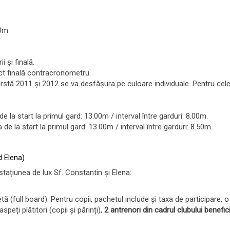
00m
i și finală.
ct finală contracronometru.
rstă 2011 și 2012 se va desfășura pe culoare individuale. Pentru celelal
e la start la primul gard: 13.00m / interval între garduri: 8.00m.
de la start la primul gard: 13.00m / interval între garduri: 8.50m.
d Elena)
stațiunea de lux Sf. Constantin și Elena:
(full board). Pentru copii, pachetul include și taxa de participare, 
ți plătitori (copii și părinți),
2 antrenori din cadrul clubului benefi