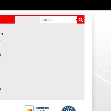
let
e
ă
t