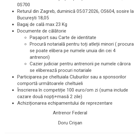
0S700
Returul din Zagreb, duminică 05.07.2026, OS604, sosire la
București 18,05
Bagaj de cală max 23 Kg
Documente de călătorie
Pașaport sau Carte de identitate
Procură notarială pentru toți atleții minori ( procura
se poate elibera pe numele unuia din cei 4
antrenori)
Cazier judiciar pentru antrenorii pe numele cărora
se eliberează procuri notariale
Participarea pe cheltuiala Cluburilor sau a sponsorilor
comportă următoarele cheltuieli
Înscrierea în competiție 100 euro/om zi (suma include
cazare două nopți+masă 2 zile)
Achiziționarea echipamentului de reprezentare
Antrenor Federal
Doru Crișan