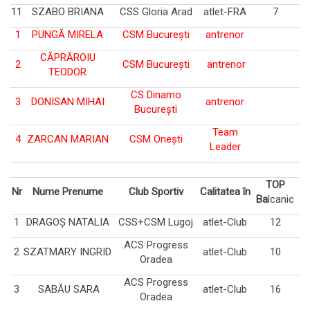
11
SZABO BRIANA
CSS Gloria Arad
atlet-FRA
7
1
PUNGĂ MIRELA
CSM București
antrenor
CĂPRĂROIU
2
CSM București
antrenor
TEODOR
CS Dinamo
3
DONISAN MIHAI
antrenor
București
Team
4
ZARCAN MARIAN
CSM Onești
Leader
TOP
Nr
Nume Prenume
Club Sportiv
Calitatea în
Ba
lcanic
1
DRAGOȘ NATALIA
CSS+CSM Lugoj
atlet-Club
12
ACS Progress
2
SZATMARY INGRID
atlet-Club
10
Oradea
ACS Progress
3
SABĂU SARA
atlet-Club
16
Oradea