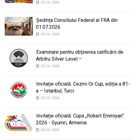
03 IUL 2026
Ședința Consiliului Federal al FRA din
01.07.2026
03 IUL 2026
Examinare pentru obţinerea calificării de
Arbitru Silver Level –
02 IUL 2026
Invitație oficială: Cezmi Or Cup, ediția a 81-
a – Istanbul, Turci
02 IUL 2026
Invitație oficială: Cupa „Robert Emmiyan”
2026 - Gyumri, Armenia
02 IUL 2026