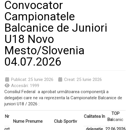
Convocator
Campionatele
Balcanice de Juniori
U18 Novo
Mesto/Slovenia
04.07.2026
Publicat: 25 Iunie 2026
Creat: 25 Iunie 2026
Accesări: 1999
Consiliul Federal a aprobat următoarea componență a
delegației care ne va reprezenta la Campionatele Balcanice de
juniori U18 / 2026 :
TOP
Nr
Calitatea în
Ba
lcanic
Nume Prenume
Club Sportiv
crt
delegație
22.06.2026