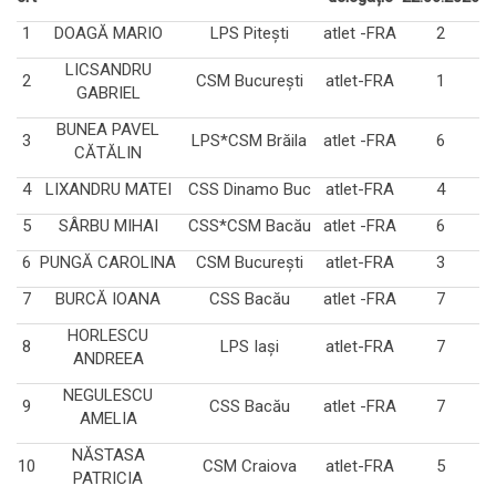
1
DOAGĂ MARIO
LPS Piteşti
atlet -FRA
2
LICSANDRU
2
CSM București
atlet-FRA
1
GABRIEL
BUNEA PAVEL
3
LPS*CSM Brăila
atlet -FRA
6
CĂTĂLIN
4
LIXANDRU MATEI
CSS Dinamo Buc
atlet-FRA
4
5
SÂRBU MIHAI
CSS*CSM Bacău
atlet -FRA
6
6
PUNGĂ CAROLINA
CSM Bucureşti
atlet-FRA
3
7
BURCĂ IOANA
CSS Bacău
atlet -FRA
7
HORLESCU
8
LPS Iaşi
atlet-FRA
7
ANDREEA
NEGULESCU
9
CSS Bacău
atlet -FRA
7
AMELIA
NĂSTASA
10
CSM Craiova
atlet-FRA
5
PATRICIA