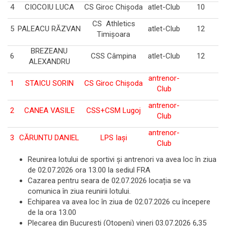
4
CIOCOIU LUCA
CS Giroc Chișoda
atlet-Club
10
CS Athletics
5
PALEACU RĂZVAN
atlet-Club
12
Timișoara
BREZEANU
6
CSS Câmpina
atlet-Club
12
ALEXANDRU
antrenor-
1
STAICU SORIN
CS Giroc Chișoda
Club
antrenor-
2
CANEA VASILE
CSS+CSM Lugoj
Club
antrenor-
3
CĂRUNTU DANIEL
LPS Iaşi
Club
Reunirea lotului de sportivi și antrenori va avea loc în ziua
de 02.07.2026 ora 13.00 la sediul FRA
Cazarea pentru seara de 02.07.2026 locația se va
comunica în ziua reunirii lotului.
Echiparea va avea loc în ziua de 02.07.2026 cu începere
de la ora 13.00
Plecarea din București (Otopeni) vineri 03.07.2026 6,35