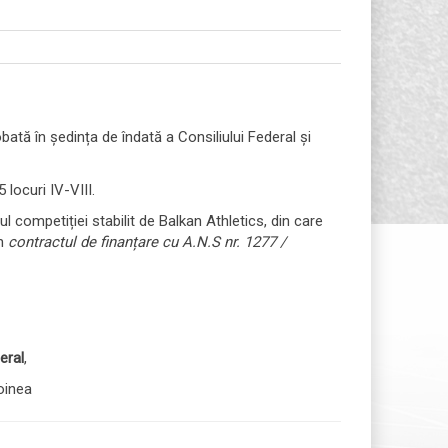
obată în ședința de îndată a Consiliului Federal și
 locuri IV-VIII.
l competiției stabilit de Balkan Athletics, din care
în
contractul de finanțare cu A.N.S
nr. 1277 /
eral
,
nea