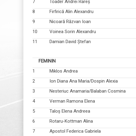
7
Toader Andrei Rareș
8
Firfirică Alin Alexandru
9
Nicoară Răzvan Ioan
10
Voinea Sorin Alexandru
11
Damian David Ștefan
FEMININ
1
Miklos Andrea
2
Ion Diana Ana Maria/Dospin Alexia
3
Nesteriuc Anamaria/Balaban Cosmina
4
Verman Ramona Elena
5
Taloș Elena Andreea
6
Rotaru-Kottman Alina
7
Apostol Federica Gabriela