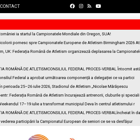
CONTACT
României ia startul la Campionatele Mondiale din Oregon, SUA!
ricolorii pornesc spre Campionatele Europene de Atletism Birmingham 2026 At
am, UK
: Federația Română de Atletism organizează deplasarea la Campionatel
ȚIA ROMÂNĂ DE ATLETISMCONSILIUL FEDERAL PROCES-VERBAL Întocmit ast
onsiliul Federal a aprobat următoarea componență a delegației ce va partici
 În perioada 25–26 iulie 2026, Stadionul de Atletism „Nicolae Mărășescu
entr
: Federația Română de Atletism încurajează antrenorii, cluburile și speciali
Weekendul 17–19 iulie a transformat municipiul Deva în centrul atletismului r
ȚIA ROMÂNĂ DE ATLETISMCONSILIUL FEDERAL PROCES-VERBALîncheiat în da
n vederea participării la Campionatul European de seniori ce se va desfășur