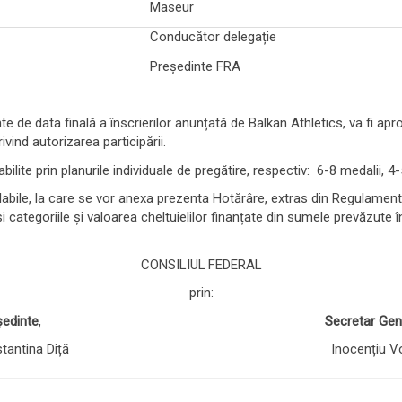
Maseur
Conducător delegație
Președinte FRA
te de data finală a înscrierilor anunțată de Balkan Athletics, va fi apr
ind autorizarea participării.
ite prin planurile individuale de pregătire, respectiv: 6-8 medalii, 4-5
alabile, la care se vor anexa prezenta Hotărâre, extras din Regulamentu
i categoriile și valoarea cheltuielilor finanțate din sumele prevăzute 
CONSILIUL FEDERAL
prin:
ședinte
,
Secretar Gen
nstantina Diță Inocențiu Voi