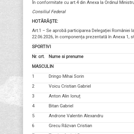
În conformitate cu art.4 din Anexa la Ordinul Ministrul
Consiliul Federal
HOTĂRĂȘTE:
Art.1 – Se aprobă participarea Delegației României l
22.06.2026, în componența prezentată în Anexa 1, st
SPORTIVI
Nr. crt.
Nume si prenume
MASCULIN
1
Dringo Mihai Sorin
2
Voicu Cristian Gabriel
3
Anton Alin Ionuț
4
Bitan Gabriel
5
Androne Valentin Alexandru
6
Grecu Răzvan Cristian