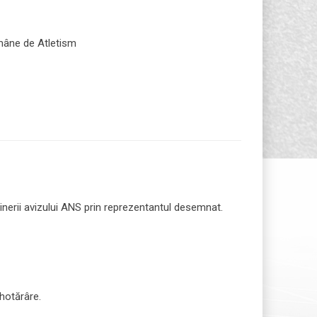
omâne de Atletism
inerii avizului ANS prin reprezentantul desemnat.
hotărâre.