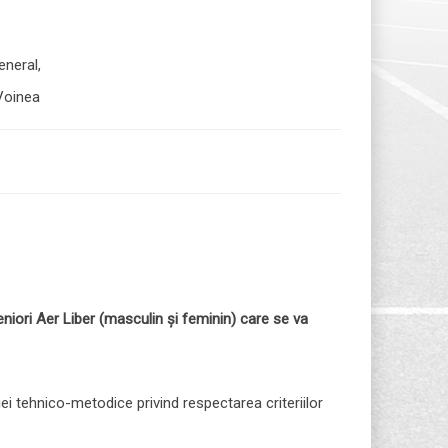
al,
nea
niori Aer Liber (masculin
ș
i feminin) care se va
siei tehnico-metodice privind respectarea criteriilor