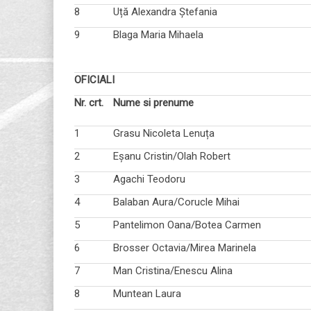
8
Uță Alexandra Ștefania
9
Blaga Maria Mihaela
OFICIALI
Nr. crt.
Nume si prenume
1
Grasu Nicoleta Lenuța
2
Eșanu Cristin/Olah Robert
3
Agachi Teodoru
4
Balaban Aura/Corucle Mihai
5
Pantelimon Oana/Botea Carmen
6
Brosser Octavia/Mirea Marinela
7
Man Cristina/Enescu Alina
8
Muntean Laura