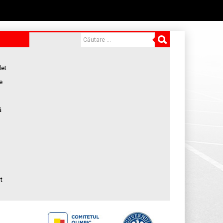
let
e
ă
t