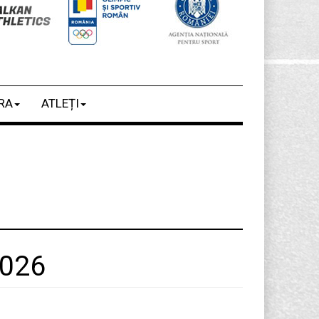
RA
ATLEȚI
2026