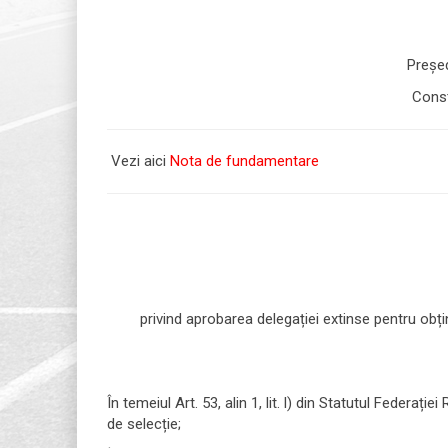
Pr
Co
Vezi aici
Nota de fundamentare
privind aprobarea delegației extinse pentru obțin
În temeiul Art. 53, alin 1, lit. l) din Statutul Federa
de selecție;