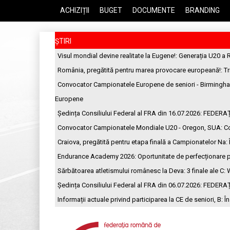
ACHIZIȚII
BUGET
DOCUMENTE
BRANDING
ȘTIRI
Visul mondial devine realitate la Eugene!
: Generația U20 a 
România, pregătită pentru marea provocare europeană!
: T
Convocator Campionatele Europene de seniori - Birmingh
Europene
Ședința Consiliului Federal al FRA din 16.07.2026
: FEDERA
Convocator Campionatele Mondiale U20 - Oregon, SUA
: C
Craiova, pregătită pentru etapa finală a Campionatelor Na
:
Endurance Academy 2026: Oportunitate de perfecționare p
Sărbătoarea atletismului românesc la Deva: 3 finale ale C
: 
Ședința Consiliului Federal al FRA din 06.07.2026
: FEDERA
Informații actuale privind participarea la CE de seniori, B
: Î