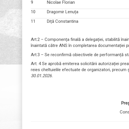
9
Nicolae Florian
10
Dragomir Lenuța
11
Diță Constantina
Art.2 – Componența finală a delegației, stabilită înain
înaintată către ANS în completarea documentației priv
Art.3 – Se reconfirmă obiectivele de performanță stabil
Art. 4 Se aprobă emiterea solicitării autorizației pre
reies cheltuielile efectuate de organizatori, precum ș
30.01.2026.
Pre
Co