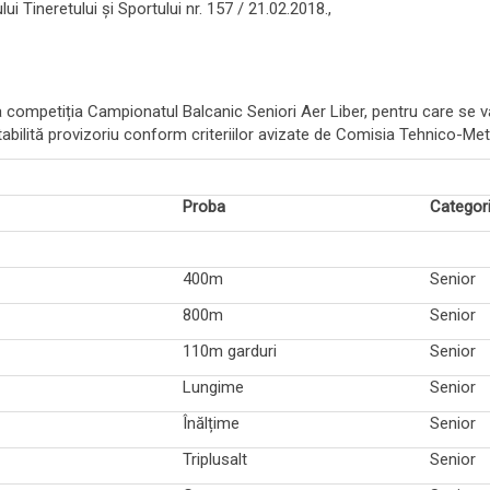
ui Tineretului și Sportului nr. 157 / 21.02.2018.,
a competiția Campionatul Balcanic Seniori Aer Liber, pentru care se 
abilită provizoriu conform criteriilor avizate de Comisia Tehnico-M
Proba
Categori
400m
Senior
800m
Senior
110m garduri
Senior
Lungime
Senior
Înălțime
Senior
Triplusalt
Senior