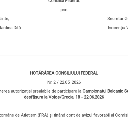
Consiliul Federal,
prin
eședinte, Secretar Gener
nstantina Diță Inocențiu Voi
HOTĂRÂREA
CONSILIULUI FEDERAL
Nr. 2 / 22.05. 2026
erea autorizației prealabile de participare la
Campionatul Balcanic Se
desf
ăș
ura la Volos/Grecia, 18 - 22.06.2026
ției Române de Atletism (FRA) și tinând cont de avizul favorabil al Comi