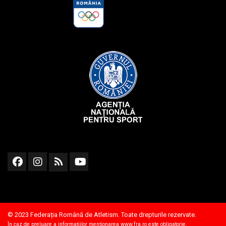
© 2023 Federația Română de Atletism. Toate drepturile rezervate.
În caz de preluare a informațiilor menționarea
www.fra.ro
este obligatorie.