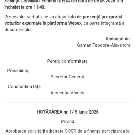
Ședința Consiliului Federal al FRA din data de
05.06.2026 s-a
încheiat la ora 11:40.
Procesului-verbal i se va atașa
lista de prezență și exportul
voturilor exprimate în platforma Webex
, ca parte integrantă a
documentului.
Redactat de:
Găman Teodora-Alexandra
Pentru conformitate
Președinte,
Secretar General,
Constantina Diță
Inocențiu Voinea
HOTĂRÂREA
nr. 1/ 5 Iunie 2026
Privind
Aprobarea solicitării adresate COSR de a finanța participarea la