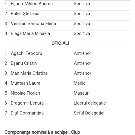
1
Eșanu-Miklos Andrea
Sportivă
2
Balint Ștefania
Sportivă
3
Verman Ramona Elena
Sportivă
4
Blaga Maria Mihaela
Sportivă
OFICIALI
1
Agachi Teodoru
Antrenor
2
Eșanu Cristin
Antrenor
3
Man Maria Cristina
Antrenor
4
Muntean Laura
Medic
5
Nicolae Florian
Maseur
6
Dragomir Lenuta
Liderul delegației
7
Diță Constantina
Șeful Delegatiei
Componența nominală a echipei_Club