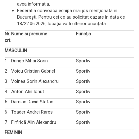
avea informația.
Federația convoacă echipa mai jos menționată în
București. Pentru cei ce au solicitat cazare în data de
18/22.06.2026, locația va fi ulterior anunțată.
Nr.
Nume si prenume
Funcția
crt.
MASCULIN
1
Dringo Mihai Sorin
Sportiv
2
Voicu Cristian Gabriel
Sportiv
3
Voinea Sorin Alexandru
Sportiv
4
Anton Alin Ionut
Sportiv
5
Damian David Ștefan
Sportiv
6
Toader Andrei Rares
Sportiv
7
Firfirică Alin Alexandru
Sportiv
FEMININ