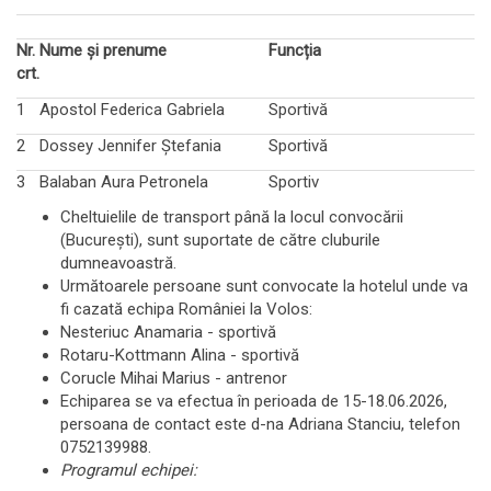
Nr.
Nume și prenume
Funcția
crt.
1
Apostol Federica Gabriela
Sportivă
2
Dossey Jennifer Ștefania
Sportivă
3
Balaban Aura Petronela
Sportiv
Cheltuielile de transport până la locul convocării
(București), sunt suportate de către cluburile
dumneavoastră.
Următoarele persoane sunt convocate la hotelul unde va
fi cazată echipa României la Volos:
Nesteriuc Anamaria - sportivă
Rotaru-Kottmann Alina - sportivă
Corucle Mihai Marius - antrenor
Echiparea se va efectua în perioada de 15-18.06.2026,
persoana de contact
este d-na Adriana Stanciu, telefon
0752139988.
Programul echipei: