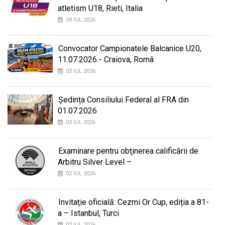
atletism U18, Rieti, Italia
08 IUL 2026
Convocator Campionatele Balcanice U20,
11.07.2026 - Craiova, Româ
03 IUL 2026
Ședința Consiliului Federal al FRA din
01.07.2026
03 IUL 2026
Examinare pentru obţinerea calificării de
Arbitru Silver Level –
02 IUL 2026
Invitație oficială: Cezmi Or Cup, ediția a 81-
a – Istanbul, Turci
02 IUL 2026