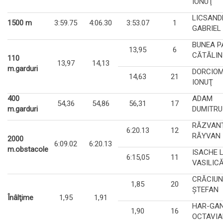
IONUŢ
LICSAND
1500 m
3:59.75
4:06.30
3:53.07
1
GABRIEL
BUNEA P
13,95
6
CĂTĂLIN
110
13,97
14,13
m.garduri
DORCIO
14,63
21
IONUŢ
400
ADAM
54,36
54,86
56,31
17
m.garduri
DUMITRU
RĂZVAN
6:20.13
12
RĂYVAN
2000
6:09.02
6:20.13
m.obstacole
ISACHE L
6:15,05
11
VASILIC
CRĂCIU
1,85
20
ŞTEFAN
Înâlţime
1,95
1,91
HAR-GAN
1,90
16
OCTAVI