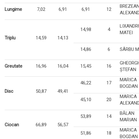
BREZEA
Lungime
7,02
6,91
6,91
12
ALEXAN
LIXANDR
14,98
4
MATEI
Triplu
14,59
14,13
14,86
6
SÂRBU M
GHEORG
Greutate
16,96
16,04
15,45
16
ŞTEFAN
MARICA
46,22
17
BOGDAN
Disc
50,87
49,41
MARICA
45,10
20
ALEXAN
BĂLAN
53,89
14
MARIAN
Ciocan
66,89
56,57
MARICA
51,86
18
BOGDAN