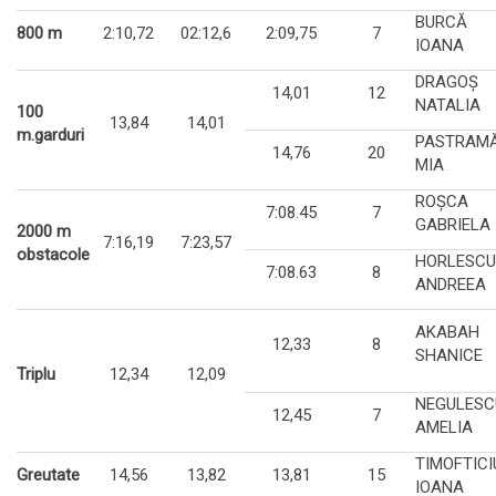
BURCĂ
800 m
2:10,72
02:12,6
2:09,75
7
IOANA
DRAGOŞ
14,01
12
NATALIA
100
13,84
14,01
m.garduri
PASTRAM
14,76
20
MIA
ROŞCA
7:08.45
7
GABRIELA
2000 m
7:16,19
7:23,57
obstacole
HORLESCU
7:08.63
8
ANDREEA
AKABAH
12,33
8
SHANICE
Triplu
12,34
12,09
NEGULESC
12,45
7
AMELIA
TIMOFTICI
Greutate
14,56
13,82
13,81
15
IOANA