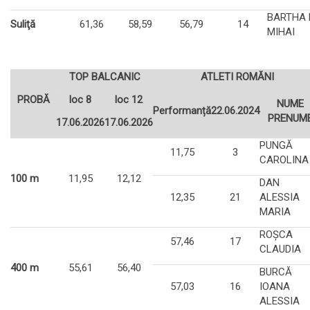
BARTHA 
Suliţă
61,36
58,59
56,79
14
MIHAI
TOP BALCANIC
ATLETI ROMĂNI
PROBĂ
loc 8
loc 12
NUME
Performanță
22.06.2024
PRENUM
17.06.2026
17.06.2026
PUNGĂ
11,75
3
CAROLINA
100 m
11,95
12,12
DAN
12,35
21
ALESSIA
MARIA
ROŞCA
57,46
17
CLAUDIA
400 m
55,61
56,40
BURCĂ
57,03
16
IOANA
ALESSIA