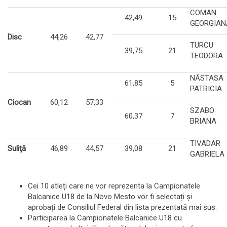
COMAN
42,49
15
GEORGIAN
Disc
44,26
42,77
TURCU
39,75
21
TEODORA
NĂSTASA
61,85
5
PATRICIA
Ciocan
60,12
57,33
SZABO
60,37
7
BRIANA
TIVADAR
Suliţă
46,89
44,57
39,08
21
GABRIELA
Cei 10 atleți care ne vor reprezenta la Campionatele
Balcanice U18 de la Novo Mesto vor fi selectați și
aprobați de Consiliul Federal din lista prezentată mai sus.
Participarea la Campionatele Balcanice U18 cu