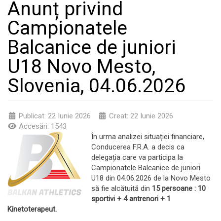
Anunț privind
Campionatele
Balcanice de juniori
U18 Novo Mesto,
Slovenia, 04.06.2026
Publicat: 22 Iunie 2026
Creat: 22 Iunie 2026
Accesări: 1543
În urma analizei situației financiare,
Conducerea F.R.A. a decis ca
delegația care va participa la
Campionatele Balcanice de juniori
U18 din 04.06.2026 de la Novo Mesto
să fie alcătuită din
15 persoane : 10
sportivi + 4 antrenori + 1
Kinetoterapeut.