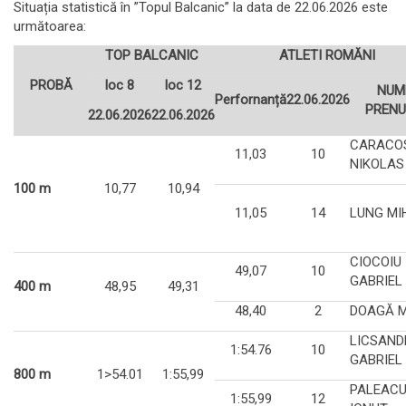
Situația statistică în ”Topul Balcanic” la data de 22.06.2026 este
următoarea:
TOP BALCANIC
ATLETI ROMĂNI
PROBĂ
loc 8
loc 12
NUM
Perfornanță
22.06.2026
PREN
22.06.2026
22.06.2026
CARACO
11,03
10
NIKOLAS
100 m
10,77
10,94
11,05
14
LUNG MI
CIOCOIU
49,07
10
GABRIEL
400 m
48,95
49,31
48,40
2
DOAGĂ 
LICSAND
1:54.76
10
GABRIEL
800 m
1>54.01
1:55,99
PALEAC
1:55,99
12