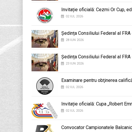
Invitație oficială: Cezmi Or Cup, ed
02 IUL 2026
Ședința Consiliului Federal al FRA
28 IUN 2026
Ședința Consiliului Federal al FRA
23 IUN 2026
Examinare pentru obţinerea califică
02 IUL 2026
Invitație oficială: Cupa „Robert E
02 IUL 2026
Convocator Campionatele Balcani