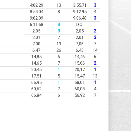
4:02.29
13
3:55.71
3
8:54.04
8
9:12.95
4
9:02.39
9:06.40
3
6:11.68
3
D.Q.
2,05
3
2,05
2
2,01
7
2,01
3
7,00
13
7,06
7
6,47
26
6,43
14
14,85
6
14,46
6
14,65
7
15,06
2
20,45
1
20,17
1
17.51
5
15,47
13
66,95
1
68,01
1
60,62
7
60,08
4
66,84
6
56,92
7