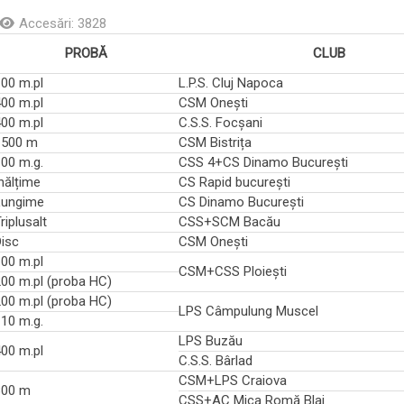
Accesări: 3828
PROBĂ
CLUB
00 m.pl
L.P.S. Cluj Napoca
00 m.pl
CSM Onești
00 m.pl
C.S.S. Focșani
1500 m
CSM Bistrița
00 m.g.
CSS 4+CS Dinamo București
nălțime
CS Rapid bucurești
Lungime
CS Dinamo București
riplusalt
CSS+SCM Bacău
isc
CSM Onești
00 m.pl
CSM+CSS Ploiești
00 m.pl (proba HC)
00 m.pl (proba HC)
LPS Câmpulung Muscel
10 m.g.
LPS Buzău
00 m.pl
C.S.S. Bârlad
CSM+LPS Craiova
800 m
CSS+AC Mica Romă Blaj