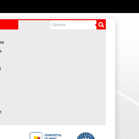
let
e
ă
t