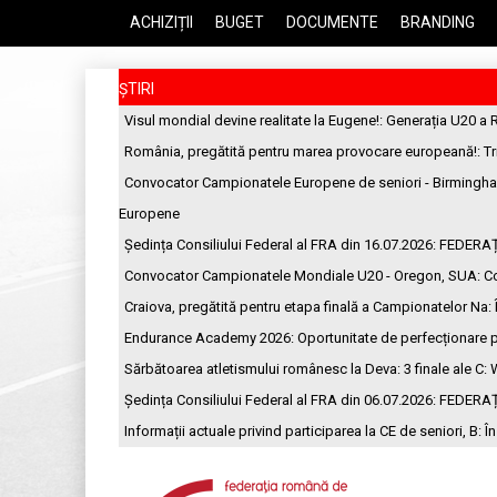
ACHIZIȚII
BUGET
DOCUMENTE
BRANDING
ȘTIRI
Visul mondial devine realitate la Eugene!
: Generația U20 a 
România, pregătită pentru marea provocare europeană!
: T
Convocator Campionatele Europene de seniori - Birmingh
Europene
Ședința Consiliului Federal al FRA din 16.07.2026
: FEDERA
Convocator Campionatele Mondiale U20 - Oregon, SUA
: C
Craiova, pregătită pentru etapa finală a Campionatelor Na
:
Endurance Academy 2026: Oportunitate de perfecționare p
Sărbătoarea atletismului românesc la Deva: 3 finale ale C
: 
Ședința Consiliului Federal al FRA din 06.07.2026
: FEDERA
Informații actuale privind participarea la CE de seniori, B
: Î