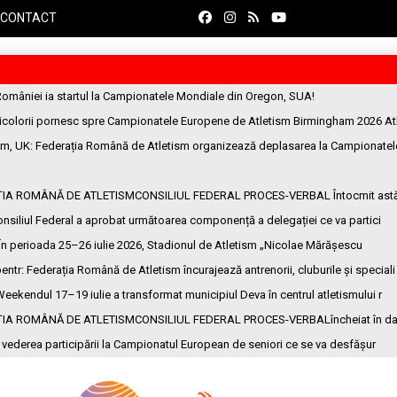
CONTACT
României ia startul la Campionatele Mondiale din Oregon, SUA!
ricolorii pornesc spre Campionatele Europene de Atletism Birmingham 2026 At
am, UK
: Federația Română de Atletism organizează deplasarea la Campionatel
ȚIA ROMÂNĂ DE ATLETISMCONSILIUL FEDERAL PROCES-VERBAL Întocmit ast
onsiliul Federal a aprobat următoarea componență a delegației ce va partici
 În perioada 25–26 iulie 2026, Stadionul de Atletism „Nicolae Mărășescu
entr
: Federația Română de Atletism încurajează antrenorii, cluburile și speciali
Weekendul 17–19 iulie a transformat municipiul Deva în centrul atletismului r
ȚIA ROMÂNĂ DE ATLETISMCONSILIUL FEDERAL PROCES-VERBALîncheiat în da
n vederea participării la Campionatul European de seniori ce se va desfășur