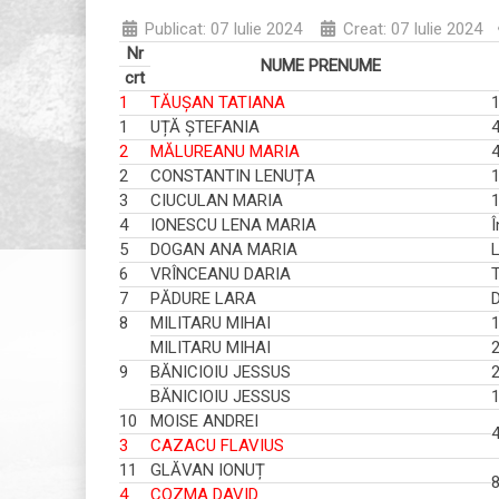
Publicat: 07 Iulie 2024
Creat: 07 Iulie 2024
Nr
NUME PRENUME
crt
1
TĂUȘAN TATIANA
1
1
UȚĂ ȘTEFANIA
4
2
MĂLUREANU MARIA
4
2
CONSTANTIN LENUȚA
3
CIUCULAN MARIA
1
4
IONESCU LENA MARIA
Î
5
DOGAN ANA MARIA
6
VRÎNCEANU DARIA
T
7
PĂDURE LARA
D
8
MILITARU MIHAI
1
MILITARU MIHAI
2
9
BĂNICIOIU JESSUS
2
BĂNICIOIU JESSUS
1
10
MOISE ANDREI
4
3
CAZACU FLAVIUS
11
GLĂVAN IONUȚ
4
COZMA DAVID