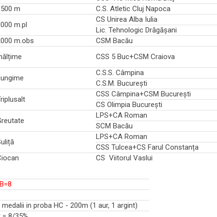
1500 m
C.S. Atletic Cluj Napoca
CS Unirea Alba Iulia
000 m.pl
Lic. Tehnologic Drăgășani
2000 m.obs
CSM Bacău
nălțime
CSS 5 Buc+CSM Craiova
C.S.S. Câmpina
Lungime
C.S.M. București
CSS Câmpina+CSM București
riplusalt
CS Olimpia București
LPS+CA Roman
Greutate
SCM Bacău
LPS+CA Roman
uliță
CSS Tulcea+CS Farul Constanța
Ciocan
CS Viitorul Vaslui
B=8
2 medalii in proba HC - 200m (1 aur, 1 argint)
at = 8/35%