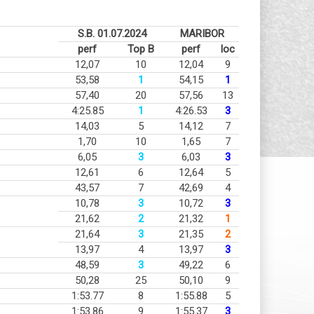
S.B. 01.07.2024
MARIBOR
perf
Top B
perf
loc
12,07
10
12,04
9
53,58
1
54,15
1
57,40
20
57,56
13
4:25.85
1
4:26.53
3
14,03
5
14,12
7
1,70
10
1,65
7
6,05
3
6,03
3
12,61
6
12,64
5
43,57
7
42,69
4
10,78
3
10,72
3
21,62
2
21,32
1
21,64
3
21,35
2
13,97
4
13,97
3
48,59
3
49,22
6
50,28
25
50,10
9
1:53.77
8
1:55.88
5
1:53.86
9
1:55.37
3