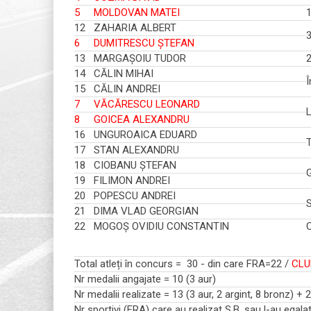
5
MOLDOVAN MATEI
12
ZAHARIA ALBERT
3
6
DUMITRESCU ȘTEFAN
13
MARGAȘOIU TUDOR
14
CĂLIN MIHAI
Î
15
CĂLIN ANDREI
7
VĂCĂRESCU LEONARD
8
GOICEA ALEXANDRU
16
UNGUROAICA EDUARD
T
17
STAN ALEXANDRU
18
CIOBANU ȘTEFAN
19
FILIMON ANDREI
20
POPESCU ANDREI
S
21
DIMA VLAD GEORGIAN
22
MOGOȘ OVIDIU CONSTANTIN
Total atleți în concurs = 30 - din care FRA=22 /
CLU
Nr medalii angajate = 10 (3 aur)
Nr medalii realizate = 13 (3 aur, 2 argint, 8 bronz) + 
Nr sportivi (FRA) care au realizat S.B. sau l-au egal