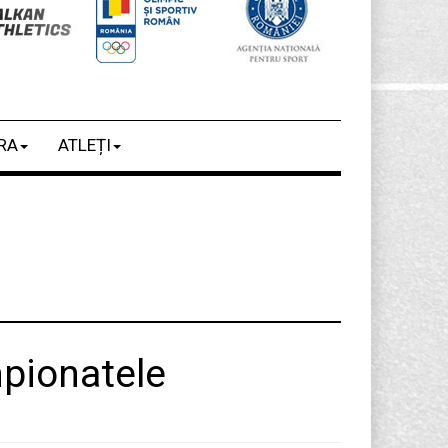
RA
ATLEȚI
mpionatele