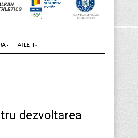
RA
ATLEȚI
tru dezvoltarea