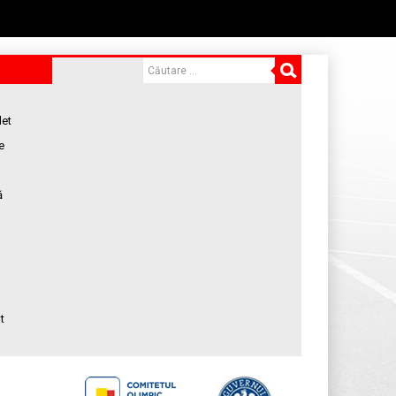
let
e
ă
t