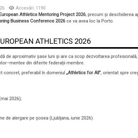
026
Accesări: 1190
European Athletics Mentoring Project 2026
, precum și deschiderea apl
ning Business Conference 2026
ce va avea loc la Porto.
EUROPEAN ATHLETICS 2026
 de aproximativ șase luni și are ca scop dezvoltarea profesională, 
tor–mentee din diferite federații membre.
ct concret, preferabil în domeniul
„Athletics for All”
, orientat spre creș
 (mai 2026);
ne de alergare pe șosea (Ljubljana, iunie 2026).