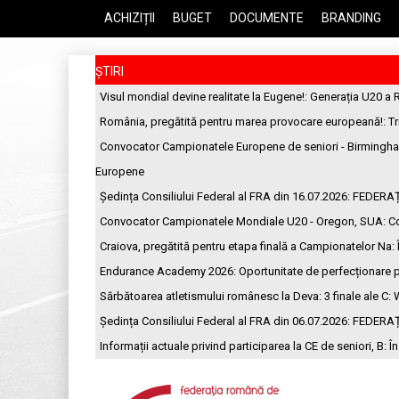
ACHIZIȚII
BUGET
DOCUMENTE
BRANDING
ȘTIRI
Visul mondial devine realitate la Eugene!
: Generația U20 a 
România, pregătită pentru marea provocare europeană!
: T
Convocator Campionatele Europene de seniori - Birmingh
Europene
Ședința Consiliului Federal al FRA din 16.07.2026
: FEDERA
Convocator Campionatele Mondiale U20 - Oregon, SUA
: C
Craiova, pregătită pentru etapa finală a Campionatelor Na
:
Endurance Academy 2026: Oportunitate de perfecționare p
Sărbătoarea atletismului românesc la Deva: 3 finale ale C
: 
Ședința Consiliului Federal al FRA din 06.07.2026
: FEDERA
Informații actuale privind participarea la CE de seniori, B
: Î