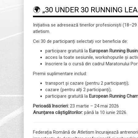
🌍 „30 UNDER 30 RUNNING LE
Inițiativa se adresează tinerilor profesioniști (18–29
atletism.
Cei 30 de participanți selectați vor beneficia de:
participare gratuită la
European Running Busi
acces la toate sesiunile, workshopurile și activ
înscriere la o cursă din cadrul Maratonului P
Premii suplimentare includ:
transport și cazare (pentru 2 participanți);
cazare (pentru alți 2 participanți);
participare gratuită la
European Running Cham
Perioadă înscrieri:
23 martie – 24 mai 2026
Anunțarea câștigătorilor:
până la 10 iunie 2026.
Federația Română de Atletism încurajează antrenorii, sp