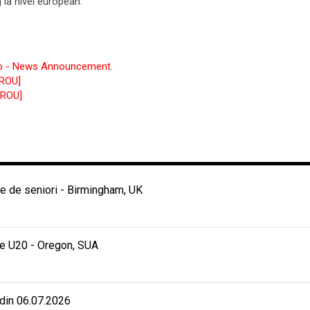
 la nivel european.
to - News Announcement
.
[ROU]
[ROU]
 de seniori - Birmingham, UK
e U20 - Oregon, SUA
 din 06.07.2026