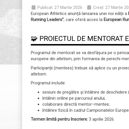
Publicat: 27 Martie 2026
Creat: 27 Martie 2
European Athletics anunță lansarea unei noi ediții a
Running Leaders”
, care oferă acces la
European Run
🧩 PROIECTUL DE MENTORAT 
Programul de mentorat se va desfășura pe o perioadă
europene din atletism, prin formarea de perechi men
Participanții (mentees) trebuie să aplice cu un proie
atletism.
Programul include:
sesiuni de pregătire și întâlnire de deschidere
întâlniri online pe parcursul anului;
colaborare directă mentor–mentee;
întâlnire fizică în cadrul Campionatelor Europe
Termen limită pentru înscriere:
3 aprilie 2026.