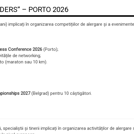
ADERS” – PORTO 2026
 ani) implicați în organizarea competițiilor de alergare și a eveniment
ness Conference 2026
(Porto);
itățile de networking;
orto (maraton sau 10 km).
pionships 2027
(Belgrad) pentru 10 câștigători.
ecialiștii și tinerii implicați în organizarea activităților de alergare 