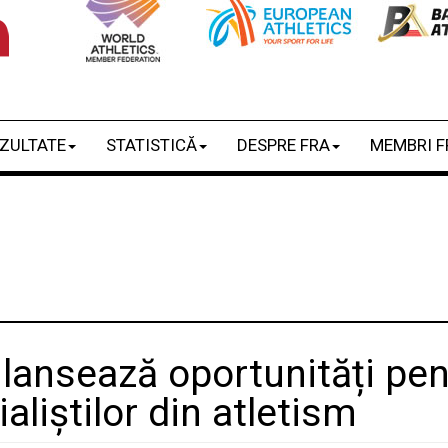
ZULTATE
STATISTICĂ
DESPRE FRA
MEMBRI F
lansează oportunități pen
aliștilor din atletism