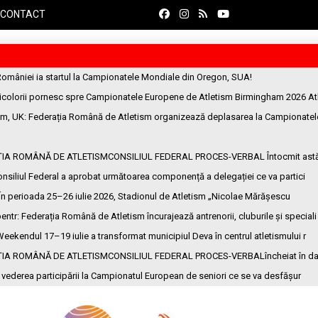
CONTACT
României ia startul la Campionatele Mondiale din Oregon, SUA!
ricolorii pornesc spre Campionatele Europene de Atletism Birmingham 2026 At
am, UK
: Federația Română de Atletism organizează deplasarea la Campionatel
ȚIA ROMÂNĂ DE ATLETISMCONSILIUL FEDERAL PROCES-VERBAL Întocmit ast
onsiliul Federal a aprobat următoarea componență a delegației ce va partici
 În perioada 25–26 iulie 2026, Stadionul de Atletism „Nicolae Mărășescu
entr
: Federația Română de Atletism încurajează antrenorii, cluburile și speciali
Weekendul 17–19 iulie a transformat municipiul Deva în centrul atletismului r
ȚIA ROMÂNĂ DE ATLETISMCONSILIUL FEDERAL PROCES-VERBALîncheiat în da
n vederea participării la Campionatul European de seniori ce se va desfășur