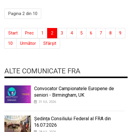
Pagina 2 din 10
Start
Prec
1
2
3
4
5
6
7
8
9
10
Următor
Sfârșit
ALTE COMUNICATE FRA
Convocator Campionatele Europene de
seniori - Birmingham, UK
31 IUL 2026
Ședința Consiliului Federal al FRA din
16.07.2026
28 IUL 2026