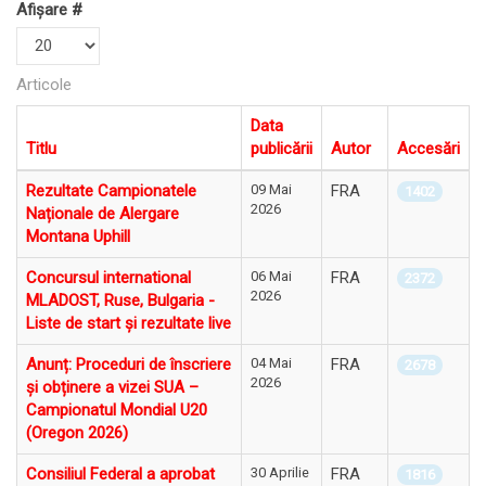
Afișare #
Articole
Data
Titlu
publicării
Autor
Accesări
Rezultate Campionatele
09 Mai
FRA
1402
2026
Naționale de Alergare
Montana Uphill
Concursul international
06 Mai
FRA
2372
2026
MLADOST, Ruse, Bulgaria -
Liste de start și rezultate live
Anunț: Proceduri de înscriere
04 Mai
FRA
2678
2026
și obținere a vizei SUA –
Campionatul Mondial U20
(Oregon 2026)
Consiliul Federal a aprobat
30 Aprilie
FRA
1816