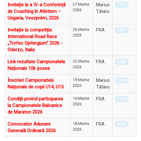
Invitație la a IV-a Conferință
27 Martie
Marius
1171
2026
de Coaching în Atletism –
Tătaru
Ungaria, Veszprém, 2026
Invitație la competiția
26 Martie
FRA
1257
2026
International Road Race
„Trofeo Opitergium” 2026 -
Oderzo, Italia
Link rezultate Campionatele
22 Martie
FRA
2089
2026
Naționale 10k șosea
Înscrieri Campionatele
19 Martie
Marius
1539
2026
Naționale de copii U14, U13
Tătaru
Condiții privind participarea
19 Martie
FRA
1104
2026
la Campionatele Balcanice
de Maraton 2026
Convocator Adunare
18 Martie
FRA
2262
2026
Generală Ordinară 2026