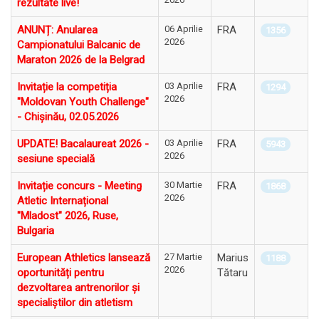
rezultate live!
ANUNȚ: Anularea
06 Aprilie
FRA
1356
2026
Campionatului Balcanic de
Maraton 2026 de la Belgrad
Invitație la competiția
03 Aprilie
FRA
1294
2026
"Moldovan Youth Challenge"
- Chișinău, 02.05.2026
UPDATE! Bacalaureat 2026 -
03 Aprilie
FRA
5943
2026
sesiune specială
Invitație concurs - Meeting
30 Martie
FRA
1868
2026
Atletic Internațional
"Mladost" 2026, Ruse,
Bulgaria
European Athletics lansează
27 Martie
Marius
1188
2026
oportunități pentru
Tătaru
dezvoltarea antrenorilor și
specialiștilor din atletism