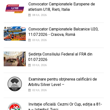
Convocator Campionatele Europene de
atletism U18, Rieti, Italia
08 IUL 2026
Convocator Campionatele Balcanice U20,
11.07.2026 - Craiova, Româ
03 IUL 2026
Ședința Consiliului Federal al FRA din
01.07.2026
03 IUL 2026
Examinare pentru obţinerea calificării de
Arbitru Silver Level –
02 IUL 2026
Invitație oficială: Cezmi Or Cup, ediția a 81-
a – Istanbul, Turci