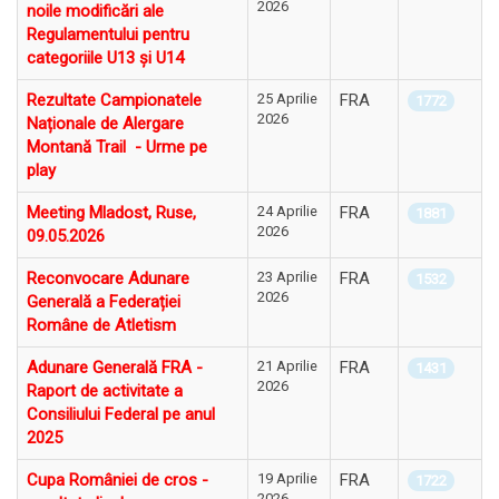
2026
noile modificări ale
Regulamentului pentru
categoriile U13 și U14
Rezultate Campionatele
25 Aprilie
FRA
1772
2026
Naționale de Alergare
Montană Trail - Urme pe
play
Meeting Mladost, Ruse,
24 Aprilie
FRA
1881
2026
09.05.2026
Reconvocare Adunare
23 Aprilie
FRA
1532
2026
Generală a Federației
Române de Atletism
Adunare Generală FRA -
21 Aprilie
FRA
1431
2026
Raport de activitate a
Consiliului Federal pe anul
2025
Cupa României de cros -
19 Aprilie
FRA
1722
2026