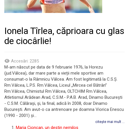
Ionela Tîrlea, căprioara cu glas
de ciocârlie!
Accesări: 2285
M-am născut pe data de 9 februarie 1976, la Horezu
(jud.Vâlcea), dar mare parte a vieții mele sportive am
consumat-o la Râmnicu Vâlcea. Am fost legitimată la C.S.Ş.
Rm.Vâlcea, L.P.S. Rm.Vâlcea, Liceul „Mircea cel Bătrân”
Rm.Vâlcea, Chimistul Rm.Vâlcea, OLTCHIM Rm.Vâlcea,
Atletismul Arădean Arad, C.S.M.- P.A.B. Arad, Dinamo Bucureşti
- C.S.M. Călăraşi, și, la final, adică în 2008, doar Dinamo
Bucureşti. Am avut-o ca antrenoare pe doamna Viorica Enescu
(1990 - 2001) și...
citește mai mult ...
Maria Cioncan, un destin nemilos