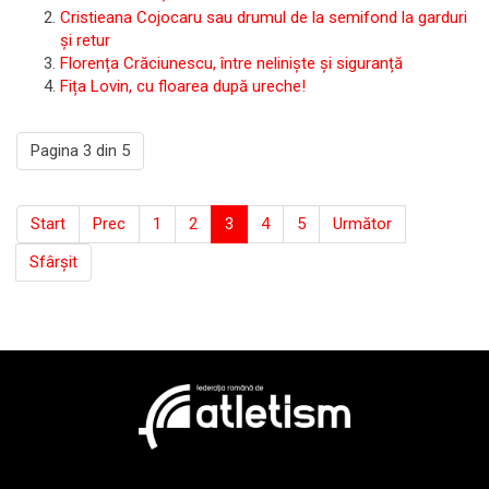
Cristieana Cojocaru sau drumul de la semifond la garduri
și retur
Florența Crăciunescu, între neliniște și siguranță
Fița Lovin, cu floarea după ureche!
Pagina 3 din 5
Start
Prec
1
2
3
4
5
Următor
Sfârșit