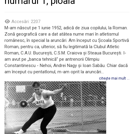
numărul 1, ploaia
Accesări: 2207
M-am născut pe 1 iunie 1952, adică de ziua copilului, la Roman.
Zonă geografică care a dat atâtea nume mari în atletismul
românesc, în special la aruncări. Am început cu Şcoala Sportivă
Roman, pentru ca, ulterior, să fiu legitimată la Clubul Atletic
Roman, C.A.U. Bucureşti, C.S.M. Craiova și Steaua Bucureşti. I-
am avut pe „banca tehnică” pe antrenorii Olimpiu
Constantinescu - Nehoi, Andrei Nagy și Ioan Sabău. Chiar dacă
am început cu pentatlonul, m-am oprit la aruncări...
citește mai mult ...