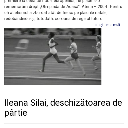
premiere la ceea ce nouă, europenilor, ne place s-o
rememorăm drept „Olimpiada de Acasă”: Atena – 2004. Pentru
că atletismul a zburdat atât de firesc pe plaiurile natale,
redobândindu-și, totodată, coroana de rege al tuturo...
citește mai mult ...
Ileana Silai, deschizătoarea de
pârtie