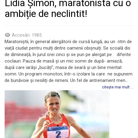
Lidia Șimon, maratonista cu o
ambiție de neclintit!
Accesări: 1985
Maratoniștii, în general alergătorii de cursă lungă, au un ritm de
viață ciudat pentru mulți dintre oamenii obișnuiți. Se scoală dis
de dimineață, în jurul orei cinci și se pun pe alergat pe diferite
coclauri. Pauza de masă și un mic somn de după- amiază,
după care iarăși „bucăți”, masa de seară și un bine meritat
somn. Un program monoton, într-o izolare la care ne supunem
de bunăvoie și nesiliți de nimeni. Un fel de antrenament men...
citește mai mult ...