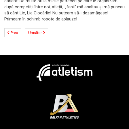
carieră! De multe ori la micile petreceri pe care le organizam
după competiții între noi, atleții, „fanii” mă asaltau și mă puneau
să cânt Lie, Lie Ciocârlie! Nu puteam să-i dezamăgesc!
Primeam în schimb ropote de aplauze!
Prec
Următor