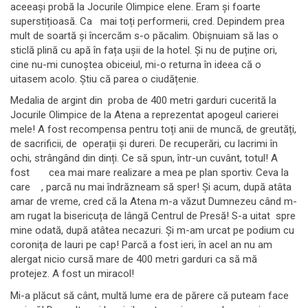
aceeași probă la Jocurile Olimpice elene. Eram și foarte
superstițioasă. Ca mai toți performerii, cred. Depindem prea
mult de soartă și încercăm s-o păcalim. Obișnuiam să las o
sticlă plină cu apă în fața ușii de la hotel. Și nu de puține ori,
cine nu-mi cunoștea obiceiul, mi-o returna în ideea că o
uitasem acolo. Știu că parea o ciudățenie.
Medalia de argint din proba de 400 metri garduri cucerită la
Jocurile Olimpice de la Atena a reprezentat apogeul carierei
mele! A fost recompensa pentru toți anii de muncă, de greutăți,
de sacrificii, de operații și dureri. De recuperări, cu lacrimi în
ochi, strângând din dinți. Ce să spun, într-un cuvânt, totul! A
fost cea mai mare realizare a mea pe plan sportiv. Ceva la
care , parcă nu mai îndrăzneam să sper! Și acum, după atâta
amar de vreme, cred că la Atena m-a văzut Dumnezeu când m-
am rugat la bisericuța de lângă Centrul de Presă! S-a uitat spre
mine odată, după atâtea necazuri. Și m-am urcat pe podium cu
coronița de lauri pe cap! Parcă a fost ieri, în acel an nu am
alergat nicio cursă mare de 400 metri garduri ca să mă
protejez. A fost un miracol!
Mi-a plăcut să cânt, multă lume era de părere că puteam face