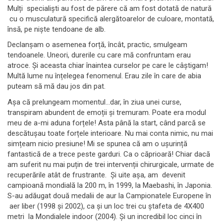
Mulți specialiști au fost de părere că am fost dotată de natură
cu o musculatură specifică alergătoarelor de culoare, montată,
însă, pe niște tendoane de alb.
Declanșam o asemenea forță, încât, practic, smulgeam
tendoanele. Uneori, durerile cu care mă confruntam erau
atroce. Și aceasta chiar înaintea curselor pe care le câștigam!
Multă lume nu înțelegea fenomenul. Erau zile în care de abia
puteam să mă dau jos din pat.
Așa că prelungeam momentul...dar, în ziua unei curse,
transpiram abundent de emoții și tremuram. Poate era modul
meu de a-mi aduna forțele! Asta până la start, când parcă se
descătușau toate forțele interioare. Nu mai conta nimic, nu mai
simțeam nicio presiune! Mi se spunea că am o ușurință
fantastică de a trece peste garduri. Ca o căprioară! Chiar dacă
am suferit nu mai puțin de trei intervenții chirurgicale, urmate de
recuperările atât de frustrante. Și uite așa, am devenit
campioană mondială la 200 m, în 1999, la Maebashi, în Japonia.
S-au adăugat două medalii de aur la Campionatele Europene în
aer liber (1998 și 2002), ca și un loc trei cu ștafeta de 4X400
metri la Mondialele indoor (2004). Și un incredibil loc cinci în