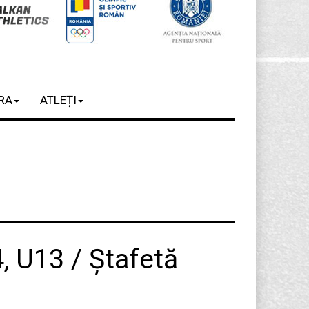
RA
ATLEȚI
, U13 / Ștafetă