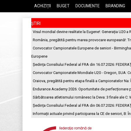
ACHIZIȚII
BUGET
DOCUMENTE
BRANDING
ȘTIRI
Visul mondial devine realitate la Eugene!
: Generația U20 a 
România, pregătită pentru marea provocare europeană!
: T
Convocator Campionatele Europene de seniori - Birmingh
Europene
Ședința Consiliului Federal al FRA din 16.07.2026
: FEDERA
Convocator Campionatele Mondiale U20 - Oregon, SUA
: C
Craiova, pregătită pentru etapa finală a Campionatelor Na
:
Endurance Academy 2026: Oportunitate de perfecționare p
Sărbătoarea atletismului românesc la Deva: 3 finale ale C
: 
Ședința Consiliului Federal al FRA din 06.07.2026
: FEDERA
Informații actuale privind participarea la CE de seniori, B
: Î