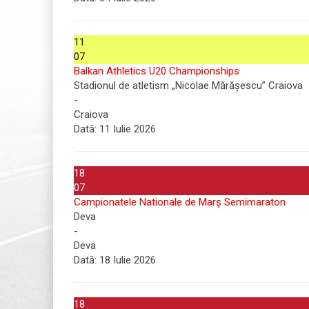
11
07
Balkan Athletics U20 Championships
Stadionul de atletism „Nicolae Mărășescu” Craiova
-
Craiova
Dată:
11 Iulie 2026
18
07
Campionatele Nationale de Marș Semimaraton
Deva
-
Deva
Dată:
18 Iulie 2026
18