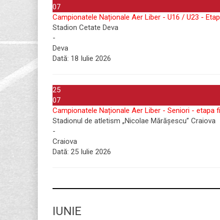
07
Campionatele Naționale Aer Liber - U16 / U23 - Etap
Stadion Cetate Deva
-
Deva
Dată:
18 Iulie 2026
25
07
Campionatele Naționale Aer Liber - Seniori - etapa f
Stadionul de atletism „Nicolae Mărășescu” Craiova
-
Craiova
Dată:
25 Iulie 2026
IUNIE