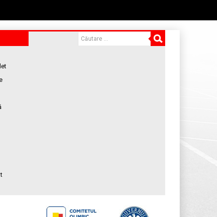
let
e
ă
t