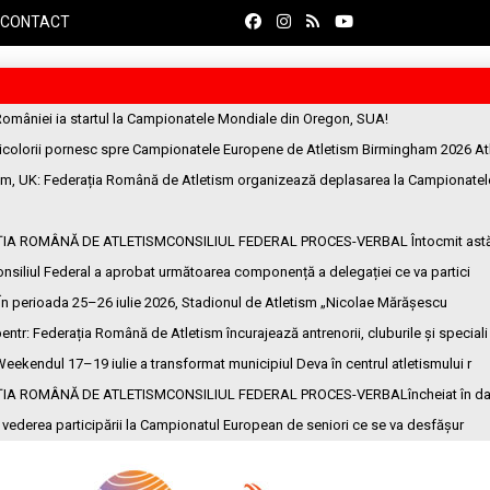
CONTACT
României ia startul la Campionatele Mondiale din Oregon, SUA!
ricolorii pornesc spre Campionatele Europene de Atletism Birmingham 2026 At
am, UK
: Federația Română de Atletism organizează deplasarea la Campionatel
ȚIA ROMÂNĂ DE ATLETISMCONSILIUL FEDERAL PROCES-VERBAL Întocmit ast
onsiliul Federal a aprobat următoarea componență a delegației ce va partici
 În perioada 25–26 iulie 2026, Stadionul de Atletism „Nicolae Mărășescu
entr
: Federația Română de Atletism încurajează antrenorii, cluburile și speciali
Weekendul 17–19 iulie a transformat municipiul Deva în centrul atletismului r
ȚIA ROMÂNĂ DE ATLETISMCONSILIUL FEDERAL PROCES-VERBALîncheiat în da
n vederea participării la Campionatul European de seniori ce se va desfășur