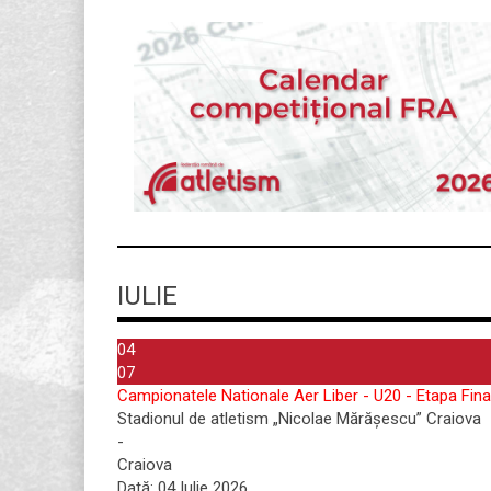
IULIE
04
07
Campionatele Nationale Aer Liber - U20 - Etapa Fina
Stadionul de atletism „Nicolae Mărășescu” Craiova
-
Craiova
Dată:
04 Iulie 2026