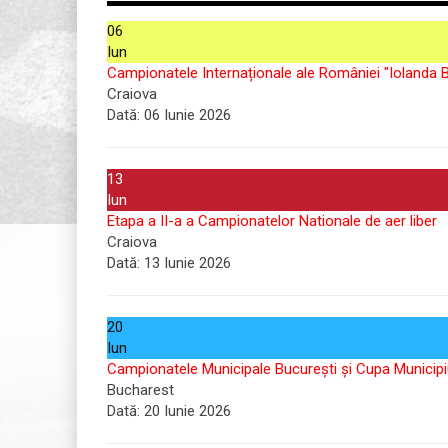
06
Iun
Campionatele Internaționale ale României "Iolanda B
Craiova
Dată:
06 Iunie 2026
13
Iun
Etapa a II-a a Campionatelor Nationale de aer liber
Craiova
Dată:
13 Iunie 2026
20
Iun
Campionatele Municipale București și Cupa Municipi
Bucharest
Dată:
20 Iunie 2026