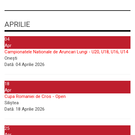
APRILIE
04
Apr
Campionatele Nationale de Aruncari Lungi - U20, U18, U16, U14
Onești
Dată:
04 Aprilie 2026
18
Apr
Cupa Romaniei de Cros - Open
Siliștea
Dată:
18 Aprilie 2026
25
Apr