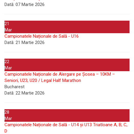
Dată:
07 Martie 2026
21
Mar
Campionatele Naționale de Sală - U16
Dată:
21 Martie 2026
22
Mar
Campionatele Naționale de Alergare pe Șosea – 10KM –
Seniori, U23, U20 / Legal Half Marathon
Bucharest
Dată:
22 Martie 2026
28
Mar
Campionatele Naționale de Sală - U14 și U13 Triatloane A, B, C,
D