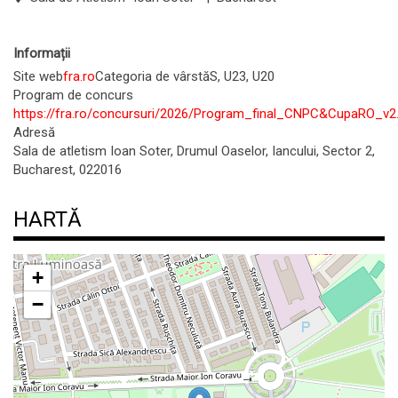
Informații
Site web
fra.ro
Categoria de vârstă
S, U23, U20
Program de concurs
https://fra.ro/concursuri/2026/Program_final_CNPC&CupaRO_v2
Adresă
Sala de atletism Ioan Soter, Drumul Oaselor, Iancului, Sector 2,
Bucharest, 022016
HARTĂ
+
−