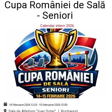
Cupa României de Sală
- Seniori
Calendar intern 2026
14 Februarie 2026
12:25
-
15 Februarie 2026
15:00
Sala de Atletism "Ioan Soter"
|
Bucharest