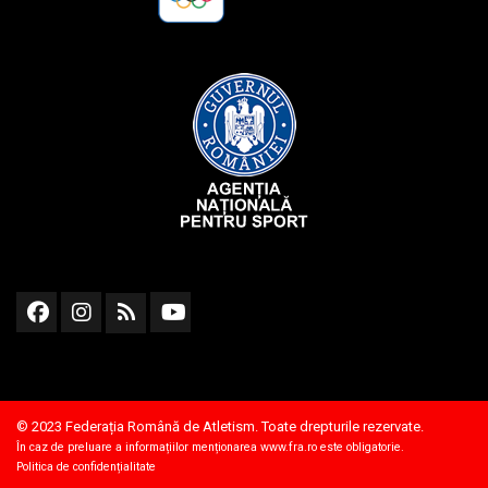
© 2023 Federația Română de Atletism. Toate drepturile rezervate.
În caz de preluare a informațiilor menționarea
www.fra.ro
este obligatorie.
Politica de confidențialitate