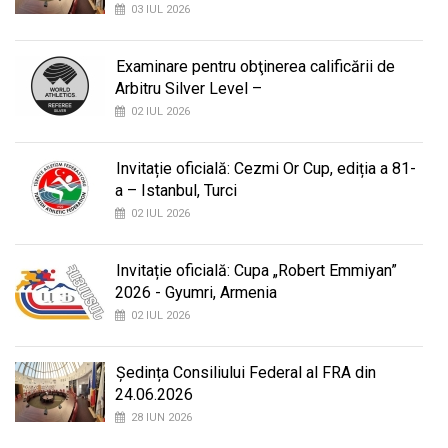
03 IUL 2026
Examinare pentru obţinerea calificării de
Arbitru Silver Level –
02 IUL 2026
Invitație oficială: Cezmi Or Cup, ediția a 81-
a – Istanbul, Turci
02 IUL 2026
Invitație oficială: Cupa „Robert Emmiyan”
2026 - Gyumri, Armenia
02 IUL 2026
Ședința Consiliului Federal al FRA din
24.06.2026
28 IUN 2026