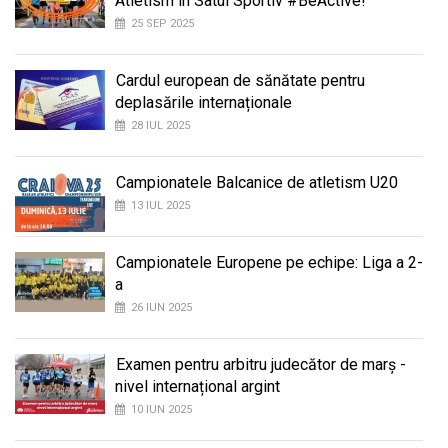
Atletism în Satul Sportiv #BeActive!
25 SEP 2025
Cardul european de sănătate pentru
deplasările internaționale
28 IUL 2025
Campionatele Balcanice de atletism U20
13 IUL 2025
Campionatele Europene pe echipe: Liga a 2-
a
26 IUN 2025
Examen pentru arbitru judecător de marș -
nivel internațional argint
10 IUN 2025