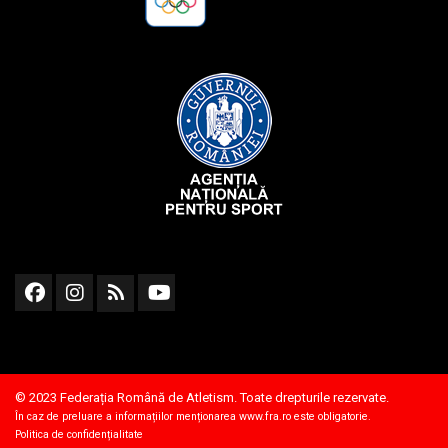
© 2023 Federația Română de Atletism. Toate drepturile rezervate.
În caz de preluare a informațiilor menționarea
www.fra.ro
este obligatorie.
Politica de confidențialitate