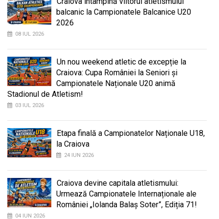
Craiova întâmpină viitorul atletismului
balcanic la Campionatele Balcanice U20
2026
08 IUL 2026
Un nou weekend atletic de excepție la
Craiova: Cupa României la Seniori și
Campionatele Naționale U20 animă
Stadionul de Atletism!
03 IUL 2026
Etapa finală a Campionatelor Naționale U18,
la Craiova
24 IUN 2026
Craiova devine capitala atletismului:
Urmează Campionatele Internaționale ale
României „Iolanda Balaș Soter”, Ediția 71!
04 IUN 2026