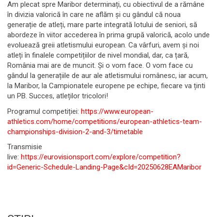
Am plecat spre Maribor determinați, cu obiectivul de a rămâne
în divizia valorică în care ne aflăm și cu gândul că noua
generație de atleți, mare parte integrată lotului de seniori, să
abordeze în viitor accederea în prima grupă valorică, acolo unde
evoluează greii atletismului european. Ca vârfuri, avem și noi
atleți în finalele competițiilor de nivel mondial, dar, ca țară,
România mai are de muncit. Și o vom face. O vom face cu
gândul la generațiile de aur ale atletismului românesc, iar acum,
la Maribor, la Campionatele europene pe echipe, fiecare va ținti
un PB. Succes, atleților tricolori!
Programul competiției:
https://www.european-
athletics.com/home/competitions/european-athletics-team-
championships-division-2-and-3/timetable
Transmisie
live:
https://eurovisionsport.com/explore/competition?
id=Generic-Schedule-Landing-Page&cId=20250628EAMaribor