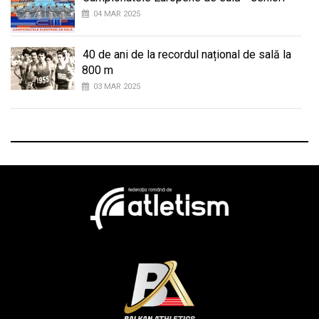
04 MAR 2025
40 de ani de la recordul național de sală la
800 m
03 MAR 2025