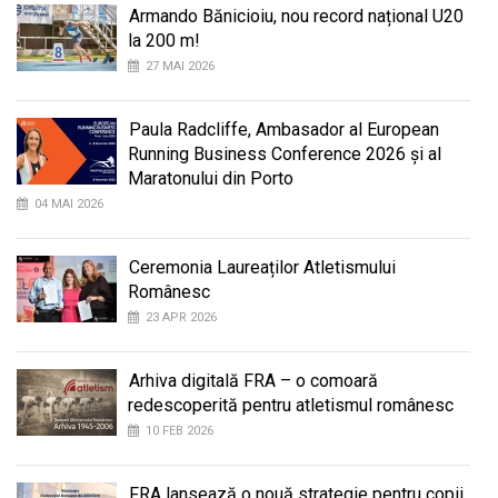
Armando Bănicioiu, nou record național U20
la 200 m!
27 MAI 2026
Paula Radcliffe, Ambasador al European
Running Business Conference 2026 și al
Maratonului din Porto
04 MAI 2026
Ceremonia Laureaților Atletismului
Românesc
23 APR 2026
Arhiva digitală FRA – o comoară
redescoperită pentru atletismul românesc
10 FEB 2026
FRA lansează o nouă strategie pentru copii