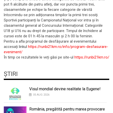
pot fi alcătuite din patru atleţi, dar vor puncta primii trei,
clasamentele pe echipe la fiecare categorie de vârstă
întocmindu-se prin adiţionarea timpilor la primii trei sosiţi.
Sportivii participanți la Campionatul Național vor intra și în
clasamentul general al Concursului Internațional. Categoriile
U18 și U16 nu au drept de participare. Timpul de închidere al
cursei este de 01 h 45 la masculin și 2 h 00 la feminin.
Pentru a afla programul de desfășurare al evenimentului
accesați linkul
https://runbi21km.ro/info/program-desfasurare-
eveniment/
În timp ce rezultatele le veți găsi pe site-ul
https://runbi21km.ro/
ȘTIRI
Visul mondial devine realitate la Eugene!
05 AUG 2026
România, pregătită pentru marea provocare