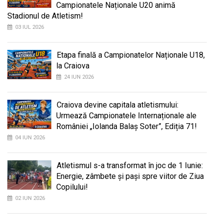
Campionatele Naționale U20 animă
Stadionul de Atletism!
03 IUL 2026
Etapa finală a Campionatelor Naționale U18,
la Craiova
24 IUN 2026
Craiova devine capitala atletismului:
Urmează Campionatele Internaționale ale
României „Iolanda Balaș Soter”, Ediția 71!
04 IUN 2026
Atletismul s-a transformat în joc de 1 Iunie:
Energie, zâmbete și pași spre viitor de Ziua
Copilului!
02 IUN 2026