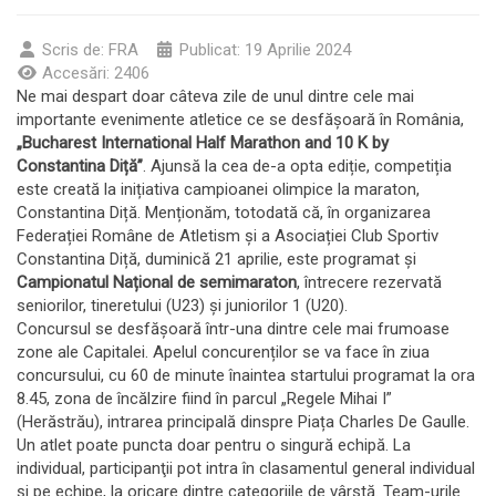
Scris de:
FRA
Publicat: 19 Aprilie 2024
Accesări: 2406
Ne mai despart doar câteva zile de unul dintre cele mai
importante evenimente atletice ce se desfășoară în România,
„Bucharest International Half Marathon and 10 K by
Constantina Diță”
. Ajunsă la cea de-a opta ediție, competiția
este creată la inițiativa campioanei olimpice la maraton,
Constantina Diță. Menționăm, totodată că, în organizarea
Federației Române de Atletism și a Asociației Club Sportiv
Constantina Diță, duminică 21 aprilie, este programat și
Campionatul Național de semimaraton
, întrecere rezervată
seniorilor, tineretului (U23) și juniorilor 1 (U20).
Concursul se desfășoară într-una dintre cele mai frumoase
zone ale Capitalei. Apelul concurenților se va face în ziua
concursului, cu 60 de minute înaintea startului programat la ora
8.45, zona de încălzire fiind în parcul „Regele Mihai I”
(Herăstrău), intrarea principală dinspre Piața Charles De Gaulle.
Un atlet poate puncta doar pentru o singură echipă. La
individual, participanţii pot intra în clasamentul general individual
și pe echipe, la oricare dintre categoriile de vârstă. Team-urile