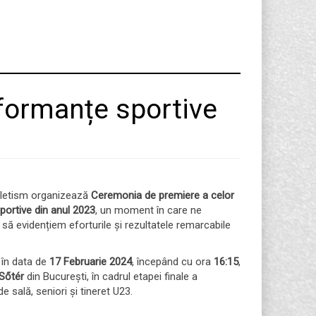
formanțe sportive
letism organizează
Ceremonia de premiere a celor
ortive din anul 2023
, un moment în care ne
ă evidențiem eforturile și rezultatele remarcabile
 în data de
17 Februarie 2024
, începând cu ora
16:15
,
 Sőtér
din București, în cadrul etapei finale a
 sală, seniori și tineret U23.