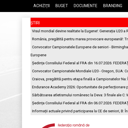
ACHIZIȚII
BUGET
DOCUMENTE
BRANDING
ȘTIRI
Visul mondial devine realitate la Eugene!
: Generația U20 a 
România, pregătită pentru marea provocare europeană!
: T
Convocator Campionatele Europene de seniori - Birmingh
Europene
Ședința Consiliului Federal al FRA din 16.07.2026
: FEDERA
Convocator Campionatele Mondiale U20 - Oregon, SUA
: C
Craiova, pregătită pentru etapa finală a Campionatelor Na
:
Endurance Academy 2026: Oportunitate de perfecționare p
Sărbătoarea atletismului românesc la Deva: 3 finale ale C
: 
Ședința Consiliului Federal al FRA din 06.07.2026
: FEDERA
Informații actuale privind participarea la CE de seniori, B
: Î