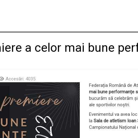
ere a celor mai bune per
Accesări: 4035
Federația Română de At
mai bune performanțe sp
bucurăm să celebrăm și s
ale sportivilor noștri.
Evenimentul va avea loc
la
Sala de atletism Ioan
Campionatului Național de