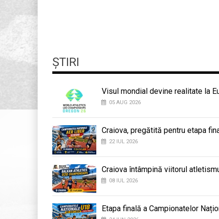
ȘTIRI
Visul mondial devine realitate la 
05 AUG 2026
Craiova, pregătită pentru etapa fi
22 IUL 2026
Craiova întâmpină viitorul atletis
08 IUL 2026
Etapa finală a Campionatelor Națio