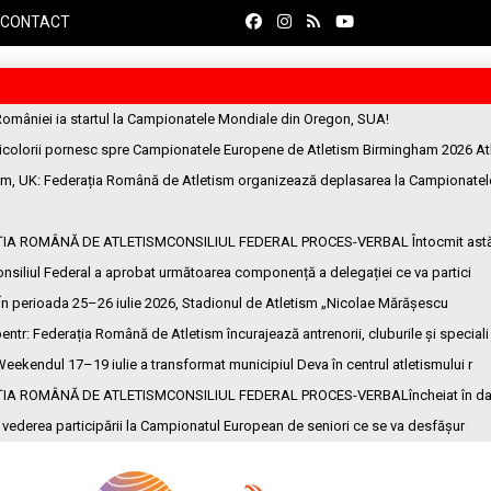
CONTACT
României ia startul la Campionatele Mondiale din Oregon, SUA!
ricolorii pornesc spre Campionatele Europene de Atletism Birmingham 2026 At
am, UK
: Federația Română de Atletism organizează deplasarea la Campionatel
ȚIA ROMÂNĂ DE ATLETISMCONSILIUL FEDERAL PROCES-VERBAL Întocmit ast
onsiliul Federal a aprobat următoarea componență a delegației ce va partici
 În perioada 25–26 iulie 2026, Stadionul de Atletism „Nicolae Mărășescu
entr
: Federația Română de Atletism încurajează antrenorii, cluburile și speciali
Weekendul 17–19 iulie a transformat municipiul Deva în centrul atletismului r
ȚIA ROMÂNĂ DE ATLETISMCONSILIUL FEDERAL PROCES-VERBALîncheiat în da
n vederea participării la Campionatul European de seniori ce se va desfășur