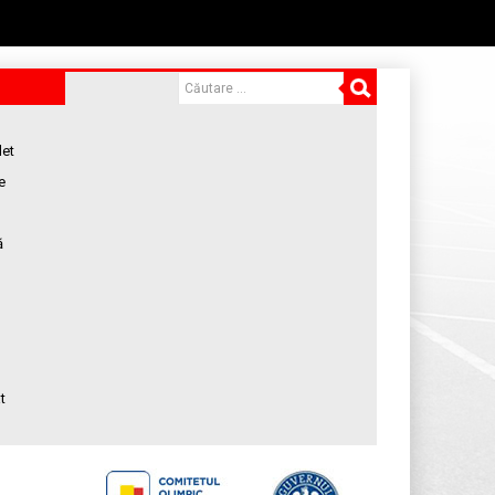
let
e
ă
t