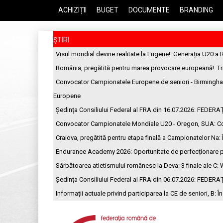
ACHIZIȚII
BUGET
DOCUMENTE
BRANDING
ȘTIRI
Visul mondial devine realitate la Eugene!
: Generația U20 a 
România, pregătită pentru marea provocare europeană!
: T
Convocator Campionatele Europene de seniori - Birmingh
Europene
Ședința Consiliului Federal al FRA din 16.07.2026
: FEDERA
Convocator Campionatele Mondiale U20 - Oregon, SUA
: C
Craiova, pregătită pentru etapa finală a Campionatelor Na
:
Endurance Academy 2026: Oportunitate de perfecționare p
Sărbătoarea atletismului românesc la Deva: 3 finale ale C
: 
Ședința Consiliului Federal al FRA din 06.07.2026
: FEDERA
Informații actuale privind participarea la CE de seniori, B
: Î