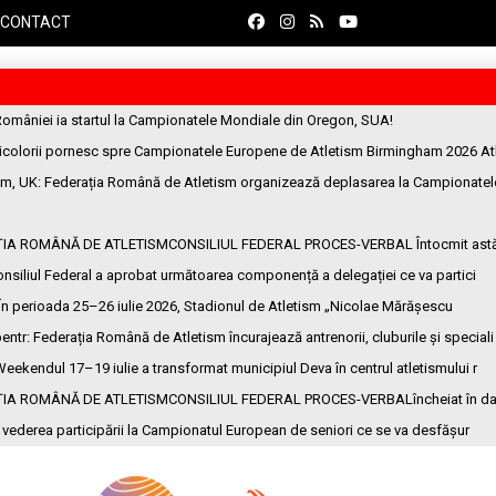
CONTACT
României ia startul la Campionatele Mondiale din Oregon, SUA!
ricolorii pornesc spre Campionatele Europene de Atletism Birmingham 2026 At
am, UK
: Federația Română de Atletism organizează deplasarea la Campionatel
ȚIA ROMÂNĂ DE ATLETISMCONSILIUL FEDERAL PROCES-VERBAL Întocmit ast
onsiliul Federal a aprobat următoarea componență a delegației ce va partici
 În perioada 25–26 iulie 2026, Stadionul de Atletism „Nicolae Mărășescu
entr
: Federația Română de Atletism încurajează antrenorii, cluburile și speciali
Weekendul 17–19 iulie a transformat municipiul Deva în centrul atletismului r
ȚIA ROMÂNĂ DE ATLETISMCONSILIUL FEDERAL PROCES-VERBALîncheiat în da
n vederea participării la Campionatul European de seniori ce se va desfășur