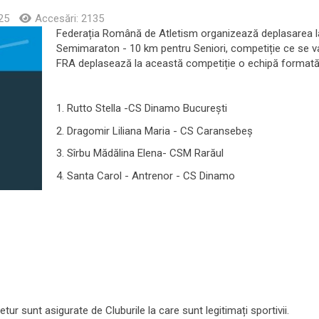
25
Accesări: 2135
Federația Română de Atletism organizează deplasarea 
Semimaraton - 10 km pentru Seniori, competiție ce se va
FRA deplasează la această competiție o echipă formată
1. Rutto Stella -CS Dinamo București
2. Dragomir Liliana Maria - CS Caransebeş
3. Sîrbu Mădălina Elena- CSM Rarăul
4. Santa Carol - Antrenor - CS Dinamo
retur sunt asigurate de Cluburile la care sunt legitimați sportivii.