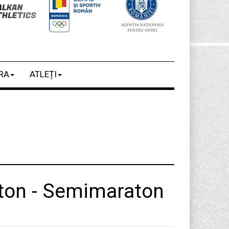
RA
ATLEȚI
ton - Semimaraton