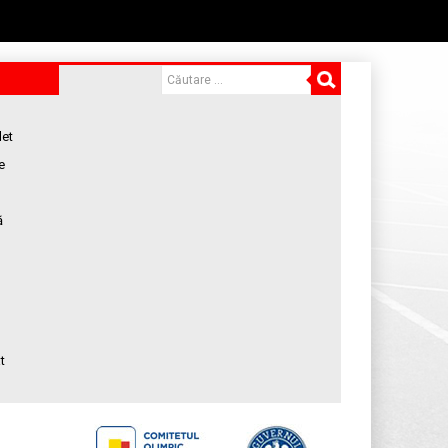
let
e
ă
t