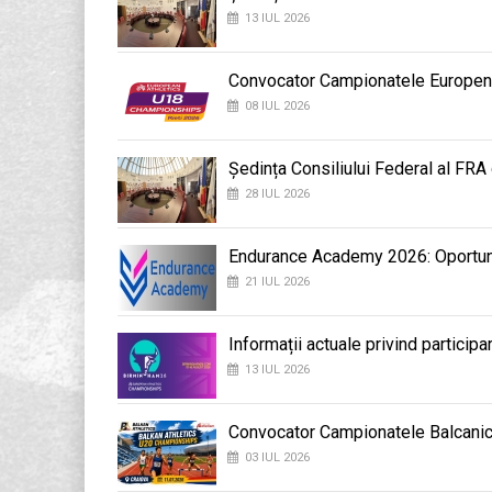
13 IUL 2026
Convocator Campionatele Europene d
08 IUL 2026
Ședința Consiliului Federal al FRA
28 IUL 2026
Endurance Academy 2026: Oportunit
21 IUL 2026
Informații actuale privind participa
13 IUL 2026
Convocator Campionatele Balcanic
03 IUL 2026