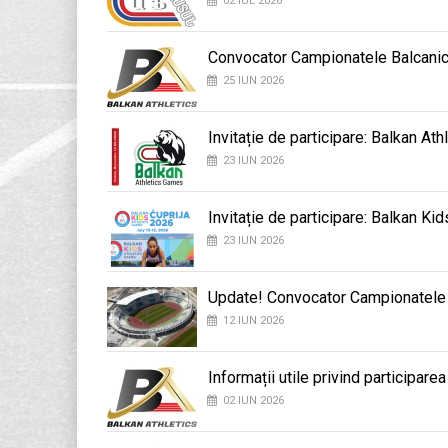
02 IUL 2026
Convocator Campionatele Balcani
25 IUN 2026
Invitație de participare: Balkan At
23 IUN 2026
Invitație de participare: Balkan K
23 IUN 2026
Update! Convocator Campionatele B
12 IUN 2026
Informații utile privind participar
02 IUN 2026