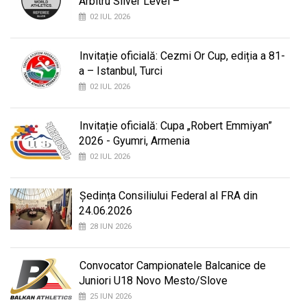
Arbitru Silver Level –
02 IUL 2026
Invitație oficială: Cezmi Or Cup, ediția a 81-
a – Istanbul, Turci
02 IUL 2026
Invitație oficială: Cupa „Robert Emmiyan”
2026 - Gyumri, Armenia
02 IUL 2026
Ședința Consiliului Federal al FRA din
24.06.2026
28 IUN 2026
Convocator Campionatele Balcanice de
Juniori U18 Novo Mesto/Slove
25 IUN 2026