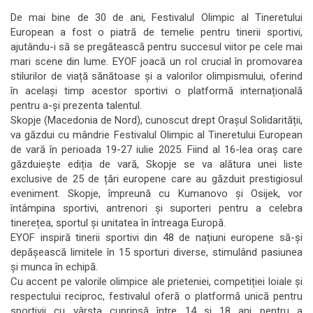
De mai bine de 30 de ani, Festivalul Olimpic al Tineretului
European a fost o piatră de temelie pentru tinerii sportivi,
ajutându-i să se pregătească pentru succesul viitor pe cele mai
mari scene din lume. EYOF joacă un rol crucial în promovarea
stilurilor de viață sănătoase și a valorilor olimpismului, oferind
în același timp acestor sportivi o platformă internațională
pentru a-și prezenta talentul.
Skopje (Macedonia de Nord), cunoscut drept Orașul Solidarității,
va găzdui cu mândrie Festivalul Olimpic al Tineretului European
de vară în perioada 19-27 iulie 2025. Fiind al 16-lea oraș care
găzduiește ediția de vară, Skopje se va alătura unei liste
exclusive de 25 de țări europene care au găzduit prestigiosul
eveniment. Skopje, împreună cu Kumanovo și Osijek, vor
întâmpina sportivi, antrenori și suporteri pentru a celebra
tinerețea, sportul și unitatea în întreaga Europă.
EYOF inspiră tinerii sportivi din 48 de națiuni europene să-și
depășească limitele în 15 sporturi diverse, stimulând pasiunea
și munca în echipă.
Cu accent pe valorile olimpice ale prieteniei, competiției loiale și
respectului reciproc, festivalul oferă o platformă unică pentru
sportivii cu vârsta cuprinsă între 14 și 18 ani pentru a