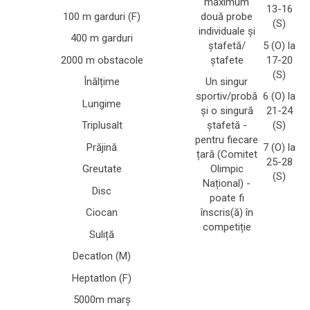
maximum
13-16
100 m garduri (F)
două probe
(S)
individuale și
400 m garduri
ștafetă/
5 (O) la
2000 m obstacole
ștafete
17-20
(S)
Înălțime
Un singur
sportiv/probă
6 (O) la
Lungime
și o singură
21-24
Triplusalt
ștafetă -
(S)
pentru fiecare
Prăjină
7 (O) la
țară (Comitet
25-28
Greutate
Olimpic
(S)
Național) -
Disc
poate fi
Ciocan
înscris(ă) în
competiție
Suliță
Decatlon (M)
Heptatlon (F)
5000m marș