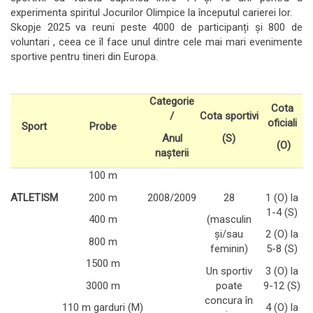
experimenta spiritul Jocurilor Olimpice la începutul carierei lor.
Skopje 2025 va reuni peste 4000 de participanți și 800 de
voluntari , ceea ce îl face unul dintre cele mai mari evenimente
sportive pentru tineri din Europa.
Categorie
Cota
/
Cota sportivi
oficiali
Sport
Probe
Anul
(S)
(O)
nașterii
100 m
ATLETISM
200 m
2008/2009
28
1 (O) la
1-4 (S)
400 m
(masculin
și/sau
2 (O) la
800 m
feminin)
5-8 (S)
1500 m
Un sportiv
3 (O) la
3000 m
poate
9-12 (S)
concura în
110 m garduri (M)
4 (O) la