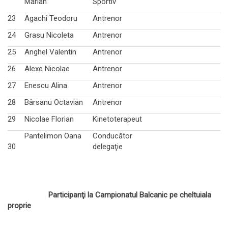
Marian
Sportiv
23
Agachi Teodoru
Antrenor
24
Grasu Nicoleta
Antrenor
25
Anghel Valentin
Antrenor
26
Alexe Nicolae
Antrenor
27
Enescu Alina
Antrenor
28
Bârsanu Octavian
Antrenor
29
Nicolae Florian
Kinetoterapeut
Pantelimon Oana
Conducător
30
delegaţie
Participanţi la Campionatul Balcanic pe cheltuiala
proprie