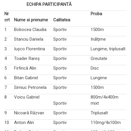
ECHIPA PARTICIPANTĂ
Nr
Proba
crt
Nume si prenume
Calitatea
1
Bobocea Claudia
Sportiv
1500m
2
Stanciu Daniela
Sportiv
Inălţime
3
Iuşco Florentina
Sportiv
Lungime, triplusalt
4
Toader Rareş
Sportiv
Greutate
5
Firfirică Alin
Sportiv
Disc
6
Bitan Gabriel
Sportiv
Lungime
7
Simiuc Petronela
Sportiv
1500m
8
Voicu Gabriel
800m/4x400m
Sportiv
mixt
9
Nicoară Răzvan
Sportiv
Triplusalt
10
Anton Alin
Sportiv
110mg/4x100m