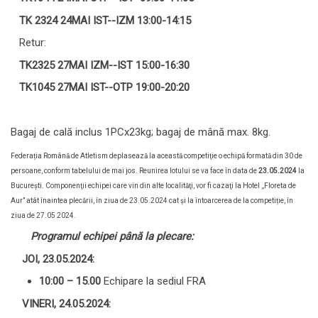
TK 2324 24MAI IST--
IZM 13:00-14:15
Retur:
TK2325 27MAI IZM--IST 15:00-16:30
TK1045 27MAI IST--OTP 19:00-20:20
Bagaj de cală inclus 1PCx23kg; bagaj de mână max. 8kg.
Federația Română de Atletism deplasează la această competiţie o echipă formată din 30 de
persoane, conform tabelului de mai jos. Reunirea lotului se va face în data de
23.05.2024
la
Bucureşti. Componenţii echipei care vin din alte localităţi, vor fi cazaţi la Hotel ,,Floreta de
Aur’’ atât înaintea plecării, în ziua de 23.05.2024 cat şi la întoarcerea de la competiție, în
ziua de 27.05 2024.
Programul echipei până la plecare:
JOI, 23.05.2024:
10:00 – 15.00
Echipare la sediul FRA
VINERI, 24.05.2024: