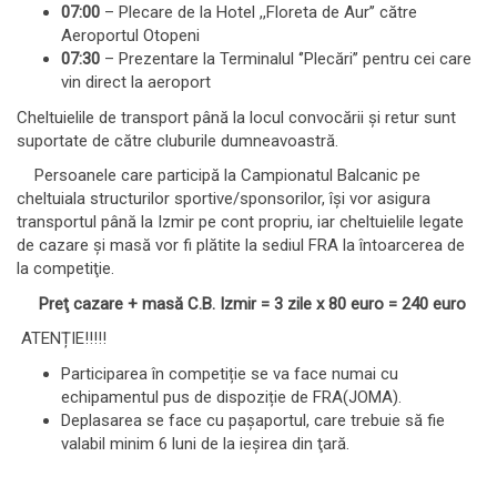
07:00
– Plecare de la Hotel ,,Floreta de Aur’’ către
Aeroportul Otopeni
07:30
– Prezentare la Terminalul ‘’Plecări’’ pentru cei care
vin direct la aeroport
Cheltuielile de transport până la locul convocării şi retur sunt
suportate de către cluburile dumneavoastră.
Persoanele care participă la Campionatul Balcanic pe
cheltuiala structurilor sportive/sponsorilor, îşi vor asigura
transportul până la Izmir pe cont propriu, iar cheltuielile legate
de cazare şi masă vor fi plătite la sediul FRA la întoarcerea de
la competiţie.
Preţ cazare + mas
ă
C.B. Izmir = 3 zile x 80 euro = 240 euro
ATENȚIE!!!!!
Participarea în competiție se va face numai cu
echipamentul pus de dispoziție de FRA(JOMA).
Deplasarea se face cu paşaportul, care trebuie să fie
valabil minim 6 luni de la ieşirea din ţară.