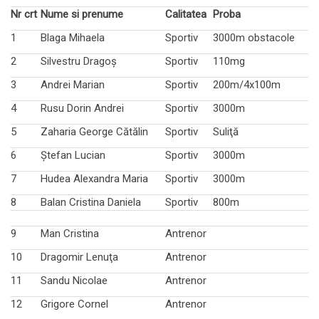
Nr crt
Nume si prenume
Calitatea
Proba
1
Blaga Mihaela
Sportiv
3000m obstacole
2
Silvestru Dragoş
Sportiv
110mg
3
Andrei Marian
Sportiv
200m/4x100m
4
Rusu Dorin Andrei
Sportiv
3000m
5
Zaharia George Cătălin
Sportiv
Suliţă
6
Ştefan Lucian
Sportiv
3000m
7
Hudea Alexandra Maria
Sportiv
3000m
8
Balan Cristina Daniela
Sportiv
800m
9
Man Cristina
Antrenor
10
Dragomir Lenuţa
Antrenor
11
Sandu Nicolae
Antrenor
12
Grigore Cornel
Antrenor