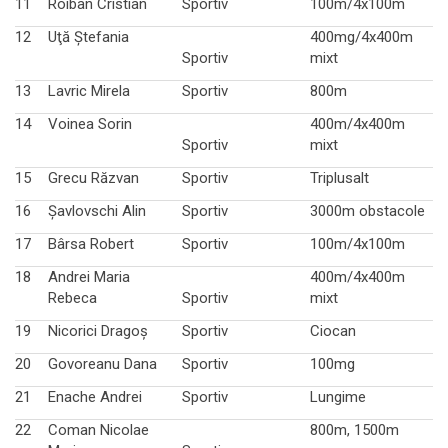
11
Roiban Cristian
Sportiv
100m/4x100m
12
Uţă Ştefania
400mg/4x400m
Sportiv
mixt
13
Lavric Mirela
Sportiv
800m
14
Voinea Sorin
400m/4x400m
Sportiv
mixt
15
Grecu Răzvan
Sportiv
Triplusalt
16
Şavlovschi Alin
Sportiv
3000m obstacole
17
Bârsa Robert
Sportiv
100m/4x100m
18
Andrei Maria
400m/4x400m
Rebeca
Sportiv
mixt
19
Nicorici Dragoş
Sportiv
Ciocan
20
Govoreanu Dana
Sportiv
100mg
21
Enache Andrei
Sportiv
Lungime
22
Coman Nicolae
800m, 1500m