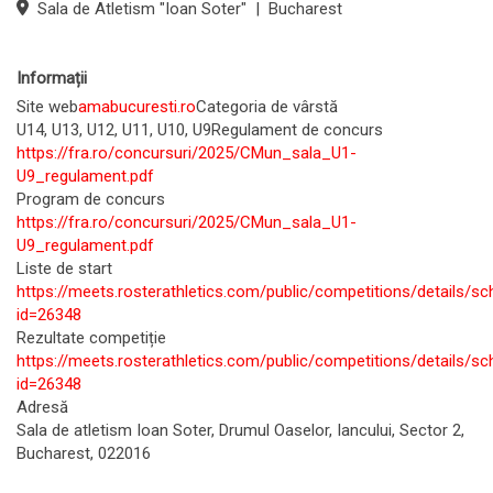
Sala de Atletism "Ioan Soter"
|
Bucharest
Informații
Site web
amabucuresti.ro
Categoria de vârstă
U14, U13, U12, U11, U10, U9
Regulament de concurs
https://fra.ro/concursuri/2025/CMun_sala_U1-
U9_regulament.pdf
Program de concurs
https://fra.ro/concursuri/2025/CMun_sala_U1-
U9_regulament.pdf
Liste de start
https://meets.rosterathletics.com/public/competitions/details/sc
id=26348
Rezultate competiție
https://meets.rosterathletics.com/public/competitions/details/sc
id=26348
Adresă
Sala de atletism Ioan Soter, Drumul Oaselor, Iancului, Sector 2,
Bucharest, 022016