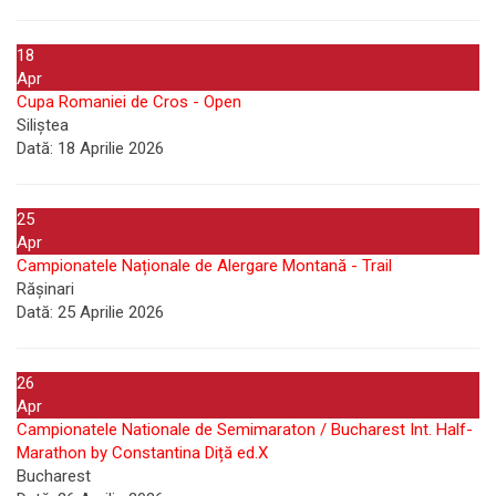
18
Apr
Cupa Romaniei de Cros - Open
Siliștea
Dată:
18 Aprilie 2026
25
Apr
Campionatele Naționale de Alergare Montană - Trail
Rășinari
Dată:
25 Aprilie 2026
26
Apr
Campionatele Nationale de Semimaraton / Bucharest Int. Half-
Marathon by Constantina Diță ed.X
Bucharest