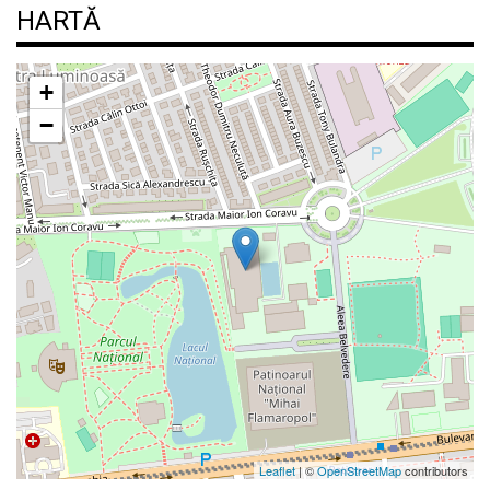
HARTĂ
+
−
Leaflet
| ©
OpenStreetMap
contributors