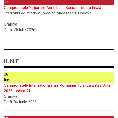
07
Campionatele Naționale Aer Liber - Seniori - etapa finală
Stadionul de atletism „Nicolae Mărășescu” Craiova
-
Craiova
Dată:
25 Iulie 2026
IUNIE
06
Iun
Campionatele Internaționale ale României "Iolanda Balaș Soter"
2026 - ediția 71
Craiova
Dată:
06 Iunie 2026