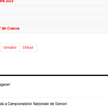
esta 2023
" din Craiova
Următor
Sfârșit
Eugene!
nală a Campionatelor Naționale de Seniori