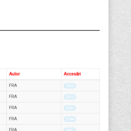
Autor
Accesări
FRA
2623
FRA
2213
FRA
2291
FRA
2194
FRA
2837