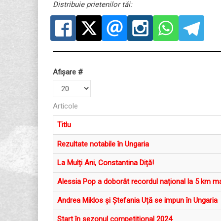
Distribuie prietenilor tăi:
Afișare #
Articole
Titlu
Rezultate notabile în Ungaria
La Mulți Ani, Constantina Diță!
Alessia Pop a doborât recordul național la 5 km m
Andrea Miklos și Ștefania Uță se impun în Ungaria
Start în sezonul competițional 2024