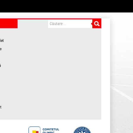
let
e
ă
t