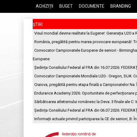
ACHIZIȚII
BUGET
DOCUMENTE
BRANDING
ȘTIRI
Visul mondial devine realitate la Eugene!
: Generația U20 a 
România, pregătită pentru marea provocare europeană!
: T
Convocator Campionatele Europene de seniori - Birmingh
Europene
Ședința Consiliului Federal al FRA din 16.07.2026
: FEDERA
Convocator Campionatele Mondiale U20 - Oregon, SUA
: C
Craiova, pregătită pentru etapa finală a Campionatelor Na
:
Endurance Academy 2026: Oportunitate de perfecționare p
Sărbătoarea atletismului românesc la Deva: 3 finale ale C
: 
Ședința Consiliului Federal al FRA din 06.07.2026
: FEDERA
Informații actuale privind participarea la CE de seniori, B
: Î