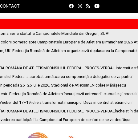
CONTACT
României ia startul la Campionatele Mondiale din Oregon, SUA!
ricolorii pornesc spre Campionatele Europene de Atletism Birmingham 2026 At
am, UK
: Federația Română de Atletism organizează deplasarea la Campionatel
ȚIA ROMÂNĂ DE ATLETISMCONSILIUL FEDERAL PROCES-VERBAL Întocmit ast
onsiliul Federal a aprobat următoarea componență a delegației ce va partici
 În perioada 25–26 iulie 2026, Stadionul de Atletism „Nicolae Mărășescu
entr
: Federația Română de Atletism încurajează antrenorii, cluburile și speciali
Weekendul 17–19 iulie a transformat municipiul Deva în centrul atletismului r
ȚIA ROMÂNĂ DE ATLETISMCONSILIUL FEDERAL PROCES-VERBALîncheiat în da
n vederea participării la Campionatul European de seniori ce se va desfășur