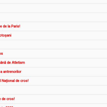
e de la Paris!
otoșani
os
mână de Atletism
a antrenorilor
 Național de cros!
e de cros!