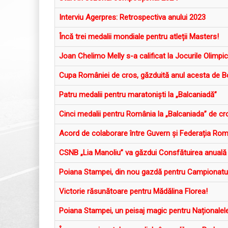
Interviu Agerpres: Retrospectiva anului 2023
Încă trei medalii mondiale pentru atleții Masters!
Joan Chelimo Melly s-a calificat la Jocurile Olimpic
Cupa României de cros, găzduită anul acesta de B
Patru medalii pentru maratoniști la „Balcaniadă”
Cinci medalii pentru România la „Balcaniada” de cr
Acord de colaborare între Guvern și Federația Ro
CSNB „Lia Manoliu” va găzdui Consfătuirea anuală 
Poiana Stampei, din nou gazdă pentru Campionatul
Victorie răsunătoare pentru Mădălina Florea!
Poiana Stampei, un peisaj magic pentru Naționalel