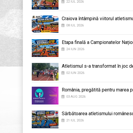
22 IUL 2026
Craiova întâmpină viitorul atletis
08 IUL 2026
Etapa finală a Campionatelor Națio
24 IUN 2026
Atletismul s-a transformat în joc d
02 IUN 2026
România, pregătită pentru marea 
03 AUG 2026
Sărbătoarea atletismului românesc
21 IUL 2026