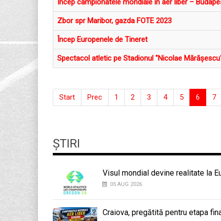
Încep campionatele mondiale în aer liber – Budap
Zbor spr Maribor, gazda FOTE 2023
Încep Europenele de Tineret
Spectacol atletic pe Stadionul "Nicolae Mărășescu
Start
Prec
1
2
3
4
5
6
7
ȘTIRI
Visul mondial devine realitate la 
05 AUG 2026
Craiova, pregătită pentru etapa fi