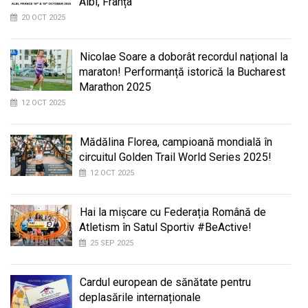
Albi, Franța
20 OCT 2025
Nicolae Soare a doborât recordul național la
maraton! Performanță istorică la Bucharest
Marathon 2025
12 OCT 2025
Mădălina Florea, campioană mondială în
circuitul Golden Trail World Series 2025!
12 OCT 2025
Hai la mișcare cu Federația Română de
Atletism în Satul Sportiv #BeActive!
25 SEP 2025
Cardul european de sănătate pentru
deplasările internaționale