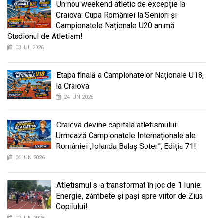
Un nou weekend atletic de excepție la
Craiova: Cupa României la Seniori și
Campionatele Naționale U20 animă
Stadionul de Atletism!
03 IUL 2026
Etapa finală a Campionatelor Naționale U18,
la Craiova
24 IUN 2026
Craiova devine capitala atletismului:
Urmează Campionatele Internaționale ale
României „Iolanda Balaș Soter”, Ediția 71!
04 IUN 2026
Atletismul s-a transformat în joc de 1 Iunie:
Energie, zâmbete și pași spre viitor de Ziua
Copilului!
02 IUN 2026