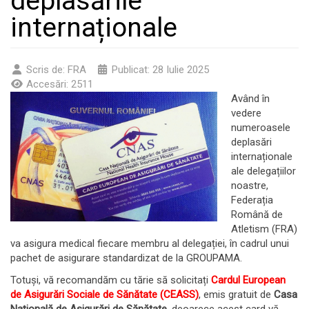
deplasările
internaționale
Scris de:
FRA
Publicat: 28 Iulie 2025
Accesări: 2511
Având în
vedere
numeroasele
deplasări
internaționale
ale delegațiilor
noastre,
Federația
Română de
Atletism (FRA)
va asigura medical fiecare membru al delegației, în cadrul unui
pachet de asigurare standardizat de la GROUPAMA.
Totuși, vă recomandăm cu tărie să solicitați
Cardul European
de Asigurări Sociale de Sănătate (CEASS)
, emis gratuit de
Casa
Națională de Asigurări de Sănătate
, deoarece acest card vă