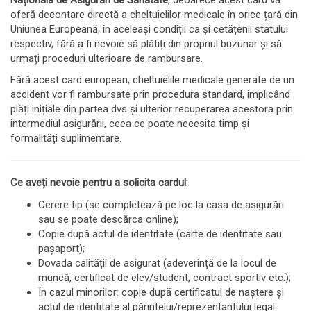
oferă decontare directă a cheltuielilor medicale în orice țară din
Uniunea Europeană, în aceleași condiții ca și cetățenii statului
respectiv, fără a fi nevoie să plătiți din propriul buzunar și să
urmați proceduri ulterioare de rambursare.
Fără acest card european, cheltuielile medicale generate de un
accident vor fi rambursate prin procedura standard, implicând
plăți inițiale din partea dvs și ulterior recuperarea acestora prin
intermediul asigurării, ceea ce poate necesita timp și
formalități suplimentare.
Ce aveți nevoie pentru a solicita cardul
:
Cerere tip (se completează pe loc la casa de asigurări
sau se poate descărca online);
Copie după actul de identitate (carte de identitate sau
pașaport);
Dovada calității de asigurat (adeverință de la locul de
muncă, certificat de elev/student, contract sportiv etc.);
În cazul minorilor: copie după certificatul de naștere și
actul de identitate al părintelui/reprezentantului legal.