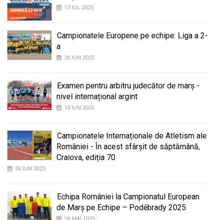
13 IUL 2025
Campionatele Europene pe echipe: Liga a 2-
a
26 IUN 2025
Examen pentru arbitru judecător de marș -
nivel internațional argint
10 IUN 2025
Campionatele Internaționale de Atletism ale
României - În acest sfârșit de săptămână,
Craiova, ediția 70
06 IUN 2025
Echipa României la Campionatul European
de Marș pe Echipe – Poděbrady 2025
16 MAI 2025