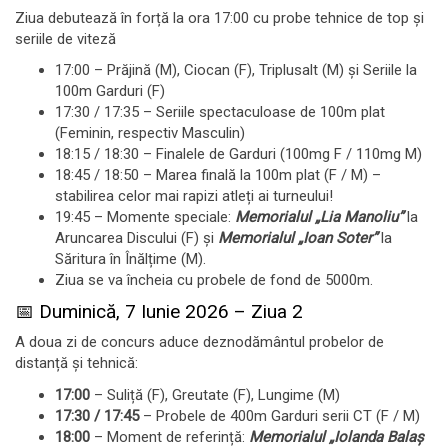
Ziua debutează în forță la ora 17:00 cu probe tehnice de top și
seriile de viteză
17:00 – Prăjină (M), Ciocan (F), Triplusalt (M) și Seriile la
100m Garduri (F)
17:30 / 17:35 – Seriile spectaculoase de 100m plat
(Feminin, respectiv Masculin)
18:15 / 18:30 – Finalele de Garduri (100mg F / 110mg M)
18:45 / 18:50 – Marea finală la 100m plat (F / M) –
stabilirea celor mai rapizi atleți ai turneului!
19:45 – Momente speciale:
Memorialul „Lia Manoliu”
la
Aruncarea Discului (F) și
Memorialul „Ioan Soter”
la
Săritura în Înălțime (M).
Ziua se va încheia cu probele de fond de 5000m.
📅 Duminică, 7 Iunie 2026 – Ziua 2
A doua zi de concurs aduce deznodământul probelor de
distanță și tehnică
:
17:00
– Suliță (F), Greutate (F), Lungime (M)
17:30 / 17:45
– Probele de 400m Garduri serii CT (F / M)
18:00
– Moment de referință:
Memorialul „Iolanda Balaș