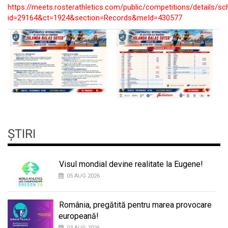
https://meets.rosterathletics.com/public/competitions/details/sc
id=29164&ct=1924&section=Records&meId=430577
ȘTIRI
Visul mondial devine realitate la Eugene!
05 AUG 2026
România, pregătită pentru marea provocare
europeană!
03 AUG 2026