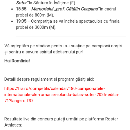
Soter”
la Săritura în Înălțime (F)
.
18:35
–
Memorialul „prof. Cătălin Geapana”
în cadrul
probei de 800m (M)
.
19:05
– Competiția se va încheia spectaculos cu finala
probei de 3000m (M)
.
Vă așteptăm pe stadion pentru a-i susține pe campionii noștri
și pentru a savura spiritul atletismului pur!
Hai România!
Detalii despre regulament si program găsiți aici:
https://fra.ro/competitii/calendar/180-campionatele-
internationale-ale-romaniei-iolanda-balas-soter-2026-editia-
71?lang=ro-RO
Rezultate live din concurs puteți urmări pe platforma Roster
Athletics: