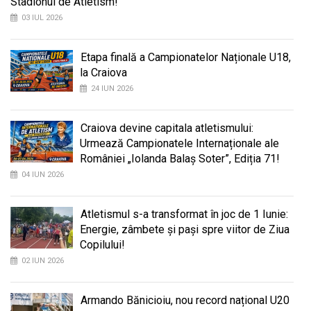
Stadionul de Atletism!
03 IUL 2026
Etapa finală a Campionatelor Naționale U18,
la Craiova
24 IUN 2026
Craiova devine capitala atletismului:
Urmează Campionatele Internaționale ale
României „Iolanda Balaș Soter”, Ediția 71!
04 IUN 2026
Atletismul s-a transformat în joc de 1 Iunie:
Energie, zâmbete și pași spre viitor de Ziua
Copilului!
02 IUN 2026
Armando Bănicioiu, nou record național U20