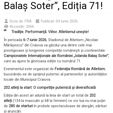
Balaș Soter”, Ediția 71!
Scris de:
FRA
Publicat: 04 Iunie 2026
Accesări: 2066
Tradiție. Performanță. Viitor. Atletismul unește!
În perioada
6-7 iunie 2026
, Stadionul de Atletism „Nicolae
Mărășescu” din Craiova va găzdui una dintre cele mai
prestigioase și longevive competiții românești și continentale:
Campionatele Internaționale ale României „Iolanda Balaș Soter”
,
care au ajuns la glorioasa ediție cu numărul 71.
Evenimentul este organizat de
Federația Română de Atletism
,
bucurându-se de sprijinul puternic al partenerilor și autorităților
locale din Municipiul Craiova.
202 atleți la start: O competiție puternică și diversificată
Ediția din acest an adună la linia de start un total de
202
atleți
(134 la masculin și 68 la feminin) ce vor lua nu mai puțin
de
280 de starturi
în probele spectaculoase de alergări, sărituri
și aruncări.