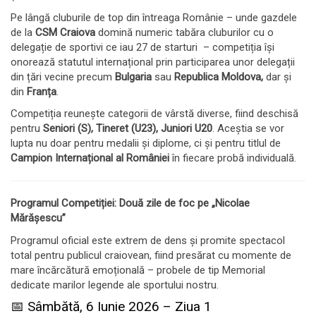
Pe lângă cluburile de top din întreaga Românie – unde gazdele
de la
CSM Craiova
domină numeric tabăra cluburilor cu o
delegație de sportivi ce iau 27 de starturi – competiția își
onorează statutul internațional prin participarea unor delegații
din țări vecine precum
Bulgaria
sau
Republica Moldova,
dar și
din
Franța
.
Competiția reunește categorii de vârstă diverse, fiind deschisă
pentru
Seniori (S), Tineret (U23), Juniori U20
. Aceștia se vor
lupta nu doar pentru medalii și diplome, ci și pentru titlul de
Campion Internațional al României
în fiecare probă individuală.
Programul Competiției: Două zile de foc pe „Nicolae
Mărășescu”
Programul oficial este extrem de dens și promite spectacol
total pentru publicul craiovean, fiind presărat cu momente de
mare încărcătură emoțională – probele de tip Memorial
dedicate marilor legende ale sportului nostru.
📅 Sâmbătă, 6 Iunie 2026 – Ziua 1