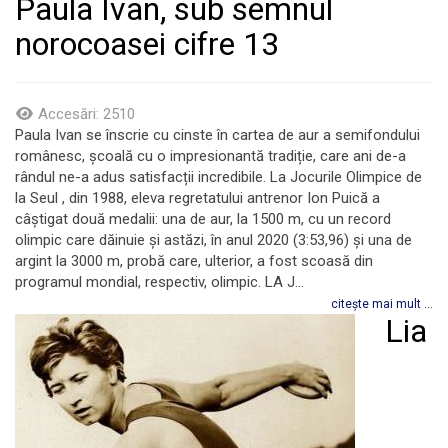
Paula Ivan, sub semnul
norocoasei cifre 13
Accesări: 2510
Paula Ivan se înscrie cu cinste în cartea de aur a semifondului
românesc, școală cu o impresionantă tradiție, care ani de-a
rândul ne-a adus satisfacții incredibile. La Jocurile Olimpice de
la Seul , din 1988, eleva regretatului antrenor Ion Puică a
câștigat două medalii: una de aur, la 1500 m, cu un record
olimpic care dăinuie și astăzi, în anul 2020 (3:53,96) și una de
argint la 3000 m, probă care, ulterior, a fost scoasă din
programul mondial, respectiv, olimpic. LA J...
citește mai mult ...
Lia