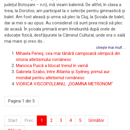
județul Botoșani – n.n), mă visam balerină. De altfel, în clasa a
treia, la Dorohoi, am participat la o selecție pentru gimnastică și
balet. Am fost aleasă și urma să plec la Cluj, la Școala de balet,
dar ai mei s-au opus. Au considerat că sunt prea mică să plec
de acasă. În școala primară eram înnebunită după orele de
educație fizică, desfășurate la Căminul Cultural, unde era o sală
mai mare și vreo do...
citește mai mult ...
Mihaela Peneș, cea mai tânără campioană olimpică din
istoria atletismului românesc
Maricica Puică a blocat trenul în vamă
Gabriela Szabo, între Atlanta și Sydney, primul aur
mondial pentru atletismul românesc
VIORICA VISCOPOLEANU, „DOAMNA METRONOM”
Pagina 1 din 5
Start
Prec
1
2
3
4
5
Următor