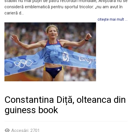
stabilit nu mai puțin de patru recorduri mondiale, Anișoara nu se
consideră emblematică pentru sportul tricolor: „nu am avut în
carieră d...
citește mai mult ...
Constantina Diță, olteanca din
guiness book
Accesări: 2701