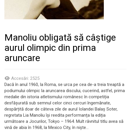
Manoliu obligată să câștige
aurul olimpic din prima
aruncare
Accesări: 2525
Dacă în anul 1960, la Roma, se urca pe cea de-a treia treaptă a
podiumului olimpic la aruncarea discului, cucerind, astfel, prima
medalie din istoria atletismului românesc în competiția
desfășurată sub semnul celor cinci cercuri îngemănate,
despărțită doar de câteva zile de aurul Iolandei Balaș Soter,
regretata Lia Manoliu își reedita performanța la ediția
următoare a Jocurilor, Tokyo – 1964. Mult râvnitul titlu avea să
vină de abia în 1968, la Mexico City, în niște...