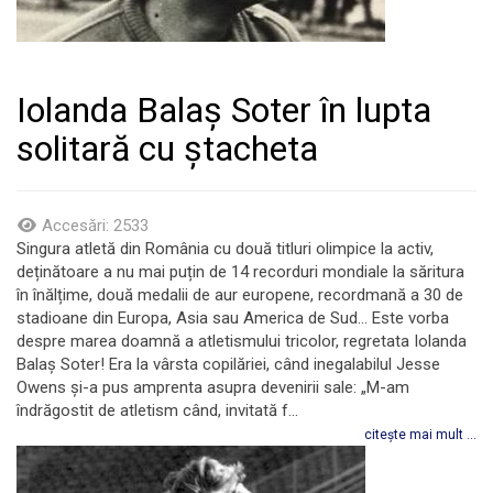
Iolanda Balaș Soter în lupta
solitară cu ștacheta
Accesări: 2533
Singura atletă din România cu două titluri olimpice la activ,
deținătoare a nu mai puțin de 14 recorduri mondiale la săritura
în înălțime, două medalii de aur europene, recordmană a 30 de
stadioane din Europa, Asia sau America de Sud… Este vorba
despre marea doamnă a atletismului tricolor, regretata Iolanda
Balaș Soter! Era la vârsta copilăriei, când inegalabilul Jesse
Owens și-a pus amprenta asupra devenirii sale: „M-am
îndrăgostit de atletism când, invitată f...
citește mai mult ...