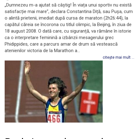
„Dumnezeu m-a ajutat să câștig! În viața unui sportiv nu există
satisfacție mai mare”, declara Constantina Diță, sau Pușa, cum
o alintă prietenii, imediat după cursa de maraton (2h26:44), la
capătul căreia se încorona cu titlul olimpic, la Beijing, în ziua de
18 august 2008. O dată care, cu siguranță, va rămâne în istorie
ca o interpretare feminină a izbânzii mesagerului grec
Phidippides, care a parcurs amar de drum să vestească
atenienilor victoria de la Marathon a...
citește mai mult ...