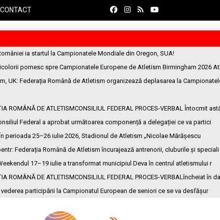
CONTACT
României ia startul la Campionatele Mondiale din Oregon, SUA!
ricolorii pornesc spre Campionatele Europene de Atletism Birmingham 2026 At
am, UK
: Federația Română de Atletism organizează deplasarea la Campionatel
ȚIA ROMÂNĂ DE ATLETISMCONSILIUL FEDERAL PROCES-VERBAL Întocmit ast
onsiliul Federal a aprobat următoarea componență a delegației ce va partici
 În perioada 25–26 iulie 2026, Stadionul de Atletism „Nicolae Mărășescu
entr
: Federația Română de Atletism încurajează antrenorii, cluburile și speciali
Weekendul 17–19 iulie a transformat municipiul Deva în centrul atletismului r
ȚIA ROMÂNĂ DE ATLETISMCONSILIUL FEDERAL PROCES-VERBALîncheiat în da
n vederea participării la Campionatul European de seniori ce se va desfășur