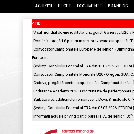
ACHIZIȚII
BUGET
DOCUMENTE
BRANDING
ȘTIRI
Visul mondial devine realitate la Eugene!
: Generația U20 a 
România, pregătită pentru marea provocare europeană!
: T
Convocator Campionatele Europene de seniori - Birmingh
Europene
Ședința Consiliului Federal al FRA din 16.07.2026
: FEDERA
Convocator Campionatele Mondiale U20 - Oregon, SUA
: C
Craiova, pregătită pentru etapa finală a Campionatelor Na
:
Endurance Academy 2026: Oportunitate de perfecționare p
Sărbătoarea atletismului românesc la Deva: 3 finale ale C
: 
Ședința Consiliului Federal al FRA din 06.07.2026
: FEDERA
Informații actuale privind participarea la CE de seniori, B
: Î