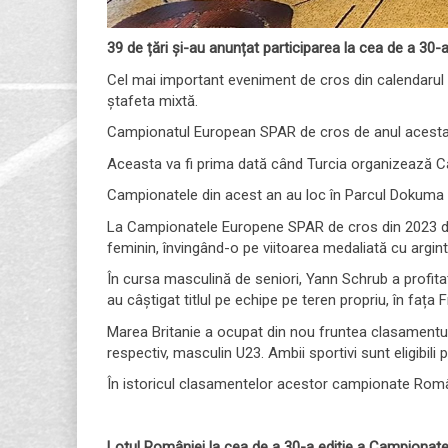
39 de țări și-au anunțat participarea la cea de a 30-
Cel mai important eveniment de cros din calendarul e
ștafeta mixtă.
Campionatul European SPAR de cros de anul acesta are
Aceasta va fi prima dată când Turcia organizează Ca
Campionatele din acest an au loc în Parcul Dokuma din
La Campionatele Europene SPAR de cros din 2023 de la 
feminin, învingând-o pe viitoarea medaliată cu argin
În cursa masculină de seniori, Yann Schrub a profitat
au câștigat titlul pe echipe pe teren propriu, în fața F
Marea Britanie a ocupat din nou fruntea clasamentului 
respectiv, masculin U23. Ambii sportivi sunt eligibili p
În istoricul clasamentelor acestor campionate Români
Lotul României la cea de a 30-a ediție a Campionat