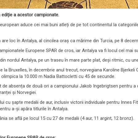
a ediție a acestor campionate.
uropean aduce cei mai buni atleți de pe tot continentul la categoriile
 loc în Antalya, al cincilea oraș ca mărime din Turcia, pe 8 decembr
mpionatele Europene SPAR de cros, iar Antalya va fi locul cel mai sud
 nordul Antalya, pe un traseu în mare parte plat, deși ritmic, cu unel
Bruxelles, în decembrie anul trecut, norvegiana Karoline Bjerkeli Grøv
t olimpica la 10.000 m Nadia Battocletti cu 45 de secunde.
 de absența de două ori a campionului Jakob Ingebrigtsen pentru a câșt
ranței și Norvegiei.
cu șapte medalii de aur, inclusiv victorii individuale pentru Innes Fit
entru a-și apăra titlurile în Antalya.
a se află pe locul 15 cu 27 de medalii (4 aur, 11 argint, 12 bronz).
elor Europene SPAR de cros: