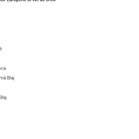
i
oca
mă Blaj
Blaj