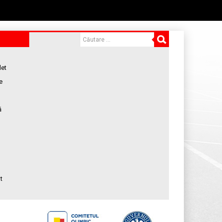
let
e
ă
t