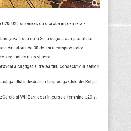
 U20, U23 și seniori, cu o probă în premieră -
ie și va fi cea de-a 30-a ediție a campionatelor.
ic din istoria de 30 de ani a campionatelor.
e secțiuni de nisip și noroi.
dal a câștigat al treilea titlu consecutiv la seniori
iga titlul individual, în timp ce gazdele din Belgia
zGerald și Will Barnicoat în cursele feminine U20 și,