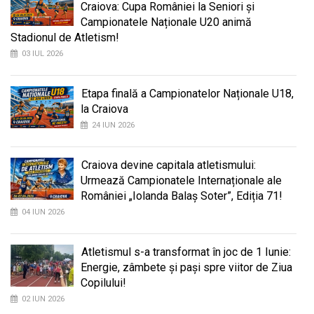
Craiova: Cupa României la Seniori și
Campionatele Naționale U20 animă
Stadionul de Atletism!
03 IUL 2026
Etapa finală a Campionatelor Naționale U18,
la Craiova
24 IUN 2026
Craiova devine capitala atletismului:
Urmează Campionatele Internaționale ale
României „Iolanda Balaș Soter”, Ediția 71!
04 IUN 2026
Atletismul s-a transformat în joc de 1 Iunie:
Energie, zâmbete și pași spre viitor de Ziua
Copilului!
02 IUN 2026