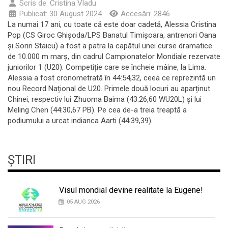
Scris de:
Cristina Vladu
Publicat: 30 August 2024
Accesări: 2846
La numai 17 ani, cu toate că este doar cadetă, Alessia Cristina
Pop (CS Giroc Ghişoda/LPS Banatul Timişoara, antrenori Oana
și Sorin Staicu) a fost a patra la capătul unei curse dramatice
de 10.000 m marș, din cadrul Campionatelor Mondiale rezervate
juniorilor 1 (U20). Competiție care se încheie mâine, la Lima.
Alessia a fost cronometrată în 44:54,32, ceea ce reprezintă un
nou Record Național de U20. Primele două locuri au aparținut
Chinei, respectiv lui Zhuoma Baima (43:26,60 WU20L) și lui
Meling Chen (44:30,67 PB). Pe cea de-a treia treaptă a
podiumului a urcat indianca Aarti (44:39,39).
ȘTIRI
Visul mondial devine realitate la Eugene!
05 AUG 2026