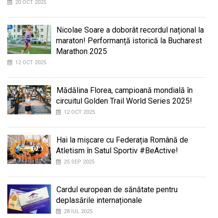
20 OCT 2025
Nicolae Soare a doborât recordul național la
maraton! Performanță istorică la Bucharest
Marathon 2025
12 OCT 2025
Mădălina Florea, campioană mondială în
circuitul Golden Trail World Series 2025!
12 OCT 2025
Hai la mișcare cu Federația Română de
Atletism în Satul Sportiv #BeActive!
25 SEP 2025
Cardul european de sănătate pentru
deplasările internaționale
28 IUL 2025