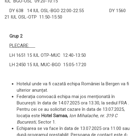
IUL BGO-OSL 09:20-10:15
DY 638 14 IUL OSL-BGO 22:00-22:55 DY 1560
21 IUL OSL-OTP 11:50-15:50
Grup 2
PLECARE:
LH 1651 15 IUL OTP-MUC 12:40-13:50
LH 2450 15 IUL MUC-BGO 15:05-17:20
Hotelul unde va fi cazată echipa României la Bergen va fi
ulterior anunțat.
Federația convoacă echipa mai jos menționată în
București. în data de 14.07.2025 ora 13.30, la sediul FRA .
Pentru cei ce au solicitat cazare în data de 13.07.2025,
locația este
Hotel Samaa,
Ion Mihalache, nr. 319 C
Bucuresti
, Sector 1.
Echiparea se va face în data de 13.07.2025 ora 11.00 sau
după programul prestabilit. Persoana de contact este d-