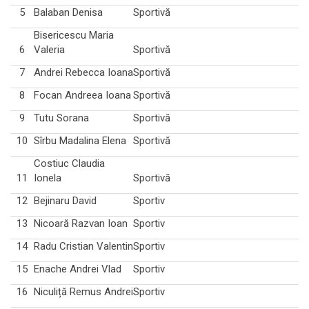
5
Balaban Denisa
Sportivă
Bisericescu Maria
6
Valeria
Sportivă
7
Andrei Rebecca Ioana
Sportivă
8
Focan Andreea Ioana
Sportivă
9
Tutu Sorana
Sportivă
10
Sîrbu Madalina Elena
Sportivă
Costiuc Claudia
11
Ionela
Sportivă
12
Bejinaru David
Sportiv
13
Nicoară Razvan Ioan
Sportiv
14
Radu Cristian Valentin
Sportiv
15
Enache Andrei Vlad
Sportiv
16
Niculiță Remus Andrei
Sportiv