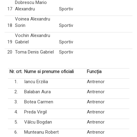
Dobrescu Mario
17
Alexandru
Sportiv
Voinea Alexandru
18
Sorin
Sportiv
Vochin Alexandru
19
Gabriel
Sportiv
20
Toma Denis Gabriel
Sportiv
Nr. crt.
Nume si prenume oficiali
Func
ț
ia
1.
Iancu Erzilia
Antrenor
2.
Balaban Aura
Antrenor
3.
Botea Carmen
Antrenor
4.
Preda Virgil
Antrenor
5.
Vâlcu Bogdan
Antrenor
6.
Munteanu Robert
Antrenor