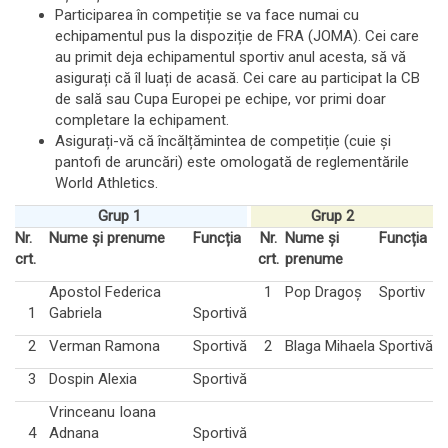
Participarea în competiție se va face numai cu
echipamentul pus la dispoziție de FRA (JOMA). Cei care
au primit deja echipamentul sportiv anul acesta, să vă
asigurați că îl luați de acasă. Cei care au participat la CB
de sală sau Cupa Europei pe echipe, vor primi doar
completare la echipament.
Asigurați-vă că încălțămintea de competiție (cuie și
pantofi de aruncări) este omologată de reglementările
World Athletics.
Grup 1
Grup 2
Nr.
Nume
ș
i prenume
Func
ț
ia
Nr.
Nume
ș
i
Func
ț
ia
crt.
crt.
prenume
Apostol Federica
1
Pop Dragoș
Sportiv
1
Gabriela
Sportivă
2
Verman Ramona
Sportivă
2
Blaga Mihaela
Sportivă
3
Dospin Alexia
Sportivă
Vrinceanu Ioana
4
Adnana
Sportivă