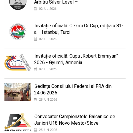
Arbitru Silver Level –
02 IUL 2026
Invitație oficială: Cezmi Or Cup, ediția a 81-
a – Istanbul, Turci
02 IUL 2026
Invitație oficială: Cupa „Robert Emmiyan”
2026 - Gyumri, Armenia
02 IUL 2026
Ședința Consiliului Federal al FRA din
24.06.2026
28 IUN 2026
Convocator Campionatele Balcanice de
Juniori U18 Novo Mesto/Slove
25 IUN 2026