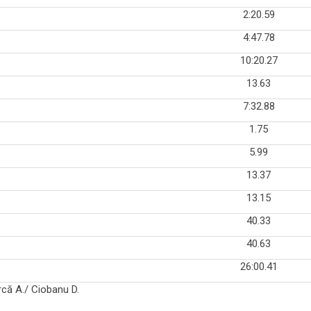
2:20.59
4:47.78
10:20.27
13.63
7:32.88
1.75
5.99
13.37
13.15
40.33
40.63
26:00.41
rcă A./ Ciobanu D.