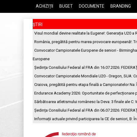
ACHIZIȚII
BUGET
DOCUMENTE
BRANDING
ȘTIRI
Visul mondial devine realitate la Eugene!
: Generația U20 a 
România, pregătită pentru marea provocare europeană!
: T
Convocator Campionatele Europene de seniori - Birmingh
Europene
Ședința Consiliului Federal al FRA din 16.07.2026
: FEDERA
Convocator Campionatele Mondiale U20 - Oregon, SUA
: C
Craiova, pregătită pentru etapa finală a Campionatelor Na
:
Endurance Academy 2026: Oportunitate de perfecționare p
Sărbătoarea atletismului românesc la Deva: 3 finale ale C
: 
Ședința Consiliului Federal al FRA din 06.07.2026
: FEDERA
Informații actuale privind participarea la CE de seniori, B
: Î