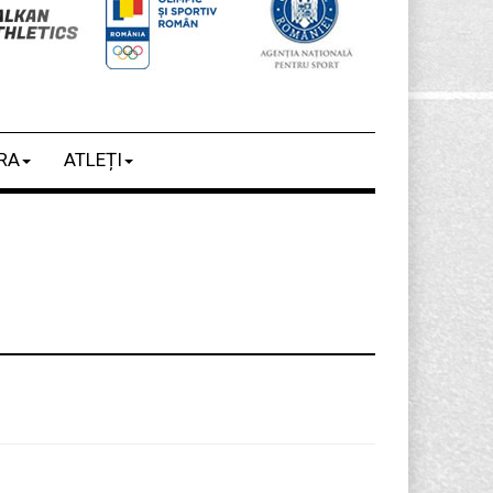
RA
ATLEȚI