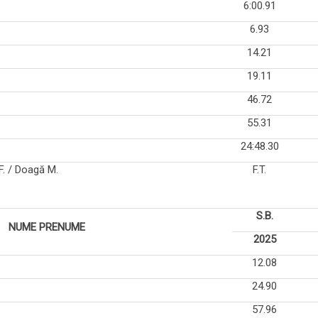
6:00.91
6.93
14.21
19.11
46.72
55.31
24:48.30
F. / Doagă M.
F.T.
S.B.
NUME PRENUME
2025
12.08
24.90
57.96