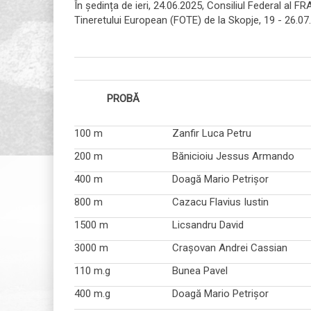
În ședința de ieri, 24.06.2025, Consiliul Federal al F
Tineretului European (FOTE) de la Skopje, 19 - 26.07
PROBĂ
100 m
Zanfir Luca Petru
200 m
Bănicioiu Jessus Armando
400 m
Doagă Mario Petrișor
800 m
Cazacu Flavius Iustin
1500 m
Licsandru David
3000 m
Crașovan Andrei Cassian
110 m.g
Bunea Pavel
400 m.g
Doagă Mario Petrișor