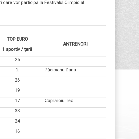
 care vor participa la Festivalul Olimpic al
TOP EURO
ANTRENORI
1 sportiv / țară
25
2
Păcioianu Dana
26
19
17
Căprăroiu Teo
33
24
16