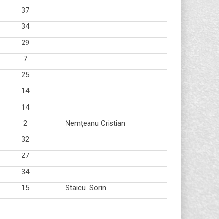
37
34
29
7
25
14
14
2
Nemțeanu Cristian
32
27
34
15
Staicu Sorin