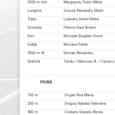
2000 m.obs
Margașoiu Tudor Mihai
Lungime
Goicea Alexandru Matei
Triplu
Lixandru Daniel Matei
Greutate
Filimon Raul Andrei
Disc
Moruțan Bogdan Viorel
Suliță
Mocanu Patrik
5000 m W
Dirman Alexandru
Ștafetă
Teirău / Bănicioiu A. / Cazacu 
PROBĂ
100 m
Dogan Ana Maria
200 m
Dragoș Natalia Valentina
400 m
Ciobanu Daniela Alexia