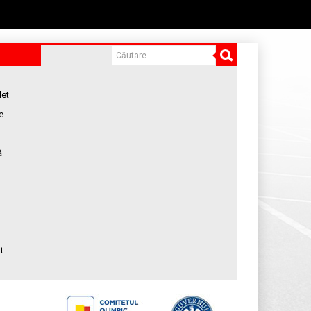
let
e
ă
t