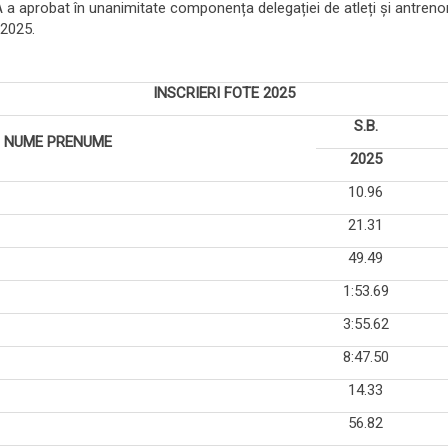
RA a aprobat în unanimitate componența delegației de atleți și antrenori
.2025.
INSCRIERI FOTE 2025
S.B.
NUME PRENUME
2025
10.96
21.31
49.49
1:53.69
3:55.62
8:47.50
14.33
56.82