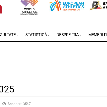
ZULTATE
STATISTICĂ
DESPRE FRA
MEMBRI F
025
Accesări: 3567