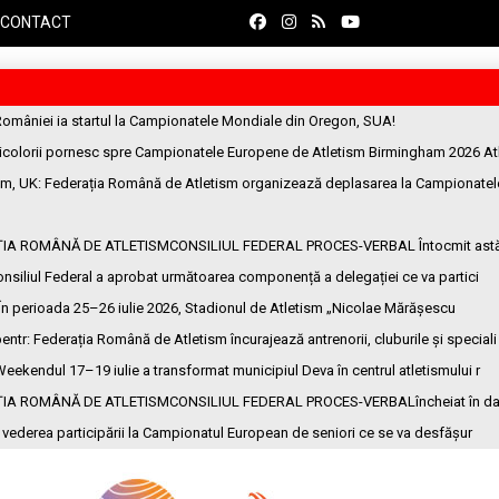
CONTACT
României ia startul la Campionatele Mondiale din Oregon, SUA!
ricolorii pornesc spre Campionatele Europene de Atletism Birmingham 2026 At
am, UK
: Federația Română de Atletism organizează deplasarea la Campionatel
ȚIA ROMÂNĂ DE ATLETISMCONSILIUL FEDERAL PROCES-VERBAL Întocmit ast
onsiliul Federal a aprobat următoarea componență a delegației ce va partici
 În perioada 25–26 iulie 2026, Stadionul de Atletism „Nicolae Mărășescu
entr
: Federația Română de Atletism încurajează antrenorii, cluburile și speciali
Weekendul 17–19 iulie a transformat municipiul Deva în centrul atletismului r
ȚIA ROMÂNĂ DE ATLETISMCONSILIUL FEDERAL PROCES-VERBALîncheiat în da
n vederea participării la Campionatul European de seniori ce se va desfășur