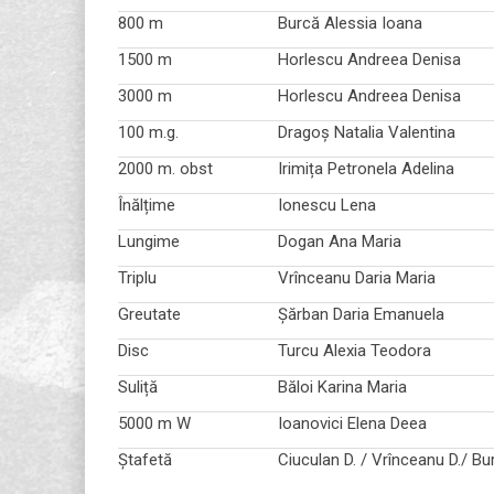
800 m
Burcă Alessia Ioana
1500 m
Horlescu Andreea Denisa
3000 m
Horlescu Andreea Denisa
100 m.g.
Dragoș Natalia Valentina
2000 m. obst
Irimița Petronela Adelina
Înălțime
Ionescu Lena
Lungime
Dogan Ana Maria
Triplu
Vrînceanu Daria Maria
Greutate
Șărban Daria Emanuela
Disc
Turcu Alexia Teodora
Suliță
Băloi Karina Maria
5000 m W
Ioanovici Elena Deea
Ștafetă
Ciuculan D. / Vrînceanu D./ Bu