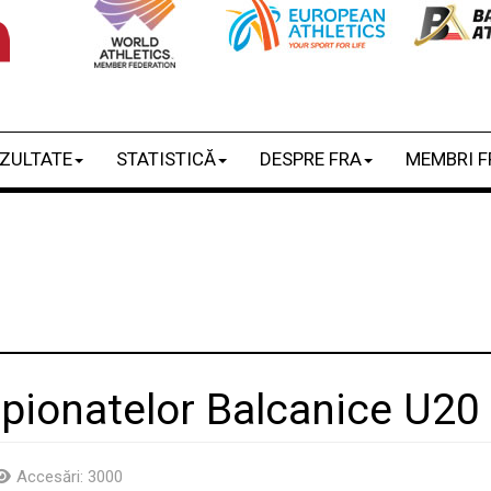
ZULTATE
STATISTICĂ
DESPRE FRA
MEMBRI F
pionatelor Balcanice U20
Accesări: 3000