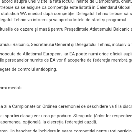
cord asupra unei vizite la fața locului înainte de Campionate, cheltui
 trebuie să se asigure că competiția este listată în Calendarul Global
e statistică WA imediat după competiție. Delegatul Tehnic trebuie să 
gatul Tehnic va întocmi și va aproba listele de start și programul.
ielile de cazare și masă pentru Președintele Atletismului Balcanic și
ismului Balcanic, Secretarului General și Delegatului Tehnic, inclusiv o v
oscute de Atletismul European, iar EA poate numi orice oficiali sup
elile persoanelor numite de EA vor fi acoperite de federația membră g
legate de controlul antidoping.
rimi medalii.
 zi a Campionatelor. Ordinea ceremoniei de deschidere va fi la discre
rei sportivi clasați vor urca pe podium. Steagurile țărilor lor respectiv
e asemenea, opțională, la discreția federației gazdă.
ren. Un banchet de închidere în seara competiției pentru toți participan