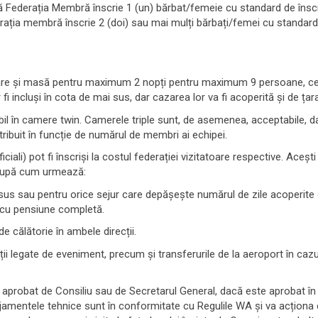
ă Federația Membră înscrie 1 (un) bărbat/femeie cu standard de înscr
ația membră înscrie 2 (doi) sau mai mulți bărbați/femei cu standard 
are și masă pentru maximum 2 nopți pentru maximum 9 persoane, ceea c
i incluși în cota de mai sus, dar cazarea lor va fi acoperită și de țar
ibil în camere twin. Camerele triple sunt, de asemenea, acceptabile, d
tribuit în funcție de numărul de membri ai echipei.
ficiali) pot fi înscriși la costul federației vizitatoare respective. Aceșt
ă după cum urmează:
 sau pentru orice sejur care depășește numărul de zile acoperite de L
 cu pensiune completă.
 de călătorie în ambele direcții.
cații legate de eveniment, precum și transferurile de la aeroport în caz
aprobat de Consiliu sau de Secretarul General, dacă este aprobat în pr
jamentele tehnice sunt în conformitate cu Regulile WA și va acționa c