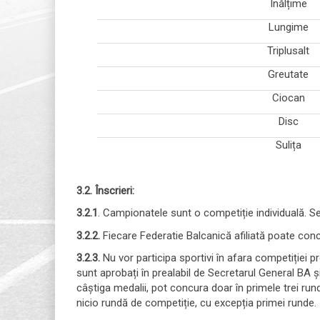
Înălțime
Lungime
Triplusalt
Greutate
Ciocan
Disc
Sulița
3.2. Înscrieri:
3.2.1
. Campionatele sunt o competiție individuală. Se
3.2.2.
Fiecare Federatie Balcanică afiliată poate concu
3.2.3.
Nu vor participa sportivi în afara competiției pr
sunt aprobați în prealabil de Secretarul General BA și
câștiga medalii, pot concura doar în primele trei runde
nicio rundă de competiție, cu excepția primei runde.