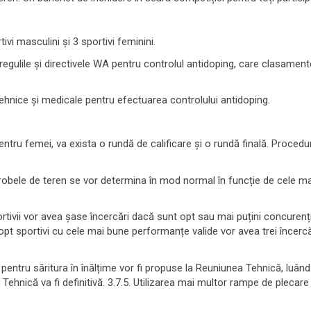
vi masculini și 3 sportivi feminini.
 regulile și directivele WA pentru controlul antidoping, care clasament
tehnice și medicale pentru efectuarea controlului antidoping.
entru femei, va exista o rundă de calificare și o rundă finală. Procedu
probele de teren se vor determina în mod normal în funcție de cele ma
portivii vor avea șase încercări dacă sunt opt ​​sau mai puțini concurenț
cei opt sportivi cu cele mai bune performanțe valide vor avea trei înc
rei pentru săritura în înălțime vor fi propuse la Reuniunea Tehnică, luâ
 Tehnică va fi definitivă. 3.7.5. Utilizarea mai multor rampe de plecare l