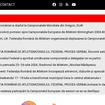
CONTACT
României ia startul la Campionatele Mondiale din Oregon, SUA!
ricolorii pornesc spre Campionatele Europene de Atletism Birmingham 2026 At
am, UK
: Federația Română de Atletism organizează deplasarea la Campionatel
ȚIA ROMÂNĂ DE ATLETISMCONSILIUL FEDERAL PROCES-VERBAL Întocmit ast
onsiliul Federal a aprobat următoarea componență a delegației ce va partici
 În perioada 25–26 iulie 2026, Stadionul de Atletism „Nicolae Mărășescu
entr
: Federația Română de Atletism încurajează antrenorii, cluburile și speciali
Weekendul 17–19 iulie a transformat municipiul Deva în centrul atletismului r
ȚIA ROMÂNĂ DE ATLETISMCONSILIUL FEDERAL PROCES-VERBALîncheiat în da
n vederea participării la Campionatul European de seniori ce se va desfășur