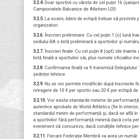
3.2.4.
Doar sportivii cu vârsta de cel puțin 16 (șaisp
Campionatele Balcanice de Atletism U20.
3.2.5.
La sosire, liderii de echipă trebuie să prezinte
organizatori.
3.2.6.
Înscrieri preliminare: Cu cel puțin 1 (o) lună î
sediului BA o listă preliminară a sportivilor și numărul 
3.2.7.
Înscrieri finale: Cu cel puțin 8 (opt) zile înain
listă finală a sportivilor săi, plus numele oficialilor îns
3.2.8
. Confirmarea finală va fi transmisă Delegatului 
ședinței tehnice.
3.2.9.
Nu se vor permite modificări după înscrierile fi
retragere de 10 € per sportiv sau 20 € per echipă de 
3.2.10.
Vor exista standarde minime de performanță și
autentice aprobate de World Athletics (fie în interior, f
standardul minim de performanță și, dacă se află în
a sportivilor fără performanță minimă dacă cota pe
eveniment să concureze, dacă condițiile tehnice permi
3.2.11.
Fiecare Federație Membră va avea un număr gar