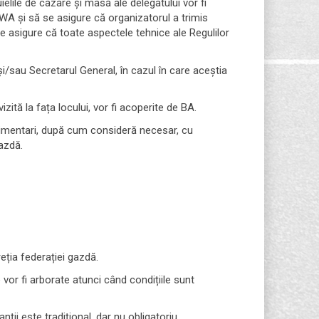
elile de cazare și masă ale delegatului vor fi
 WA și să se asigure că organizatorul a trimis
se asigure că toate aspectele tehnice ale Regulilor
/sau Secretarul General, în cazul în care aceștia
izită la fața locului, vor fi acoperite de BA.
limentari, după cum consideră necesar, cu
azdă.
ția federației gazdă.
e vor fi arborate atunci când condițiile sunt
ții este tradițional, dar nu obligatoriu.