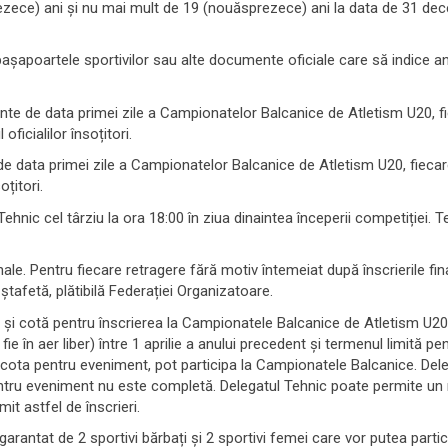
rezece) ani și nu mai mult de 19 (nouăsprezece) ani la data de 31 dece
 pașapoartele sportivilor sau alte documente oficiale care să indice an
nainte de data primei zile a Campionatelor Balcanice de Atletism U20, f
oficialilor însoțitori.
te de data primei zile a Campionatelor Balcanice de Atletism U20, fiecar
oțitori.
Tehnic cel târziu la ora 18:00 în ziua dinaintea începerii competiției. 
nale. Pentru fiecare retragere fără motiv întemeiat după înscrierile fi
ștafetă, plătibilă Federației Organizatoare.
 cotă pentru înscrierea la Campionatele Balcanice de Atletism U20. S
ie în aer liber) între 1 aprilie a anului precedent și termenul limită pent
 cota pentru eveniment, pot participa la Campionatele Balcanice. Del
ntru eveniment nu este completă. Delegatul Tehnic poate permite un 
t astfel de înscrieri.
antat de 2 sportivi bărbați și 2 sportivi femei care vor putea parti