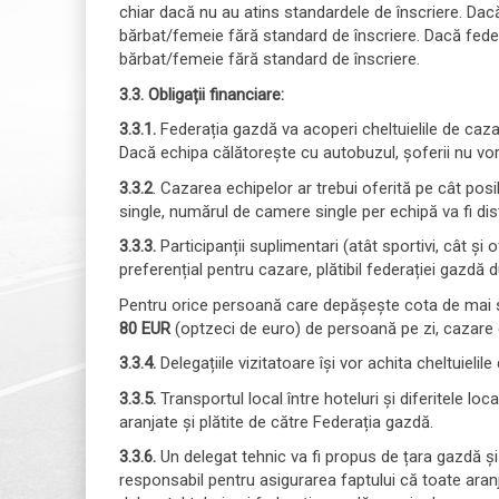
chiar dacă nu au atins standardele de înscriere. Dac
bărbat/femeie fără standard de înscriere. Dacă feder
bărbat/femeie fără standard de înscriere.
3.3. Obligații financiare:
3.3.1.
Federația gazdă va acoperi cheltuielile de caz
Dacă echipa călătorește cu autobuzul, șoferii nu vor f
3.3.2
. Cazarea echipelor ar trebui oferită pe cât pos
single, numărul de camere single per echipă va fi dis
3.3.3.
Participanții suplimentari (atât sportivi, cât și o
preferențial pentru cazare, plătibil federației gazd
Pentru orice persoană care depășește cota de mai sus
80 EUR
(optzeci de euro) de persoană pe zi, cazare
3.3.4.
Delegațiile vizitatoare își vor achita cheltuielile
3.3.5.
Transportul local între hoteluri și diferitele lo
aranjate și plătite de către Federația gazdă.
3.3.6.
Un delegat tehnic va fi propus de țara gazdă și 
responsabil pentru asigurarea faptului că toate aran