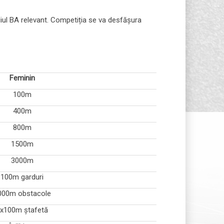
liul BA relevant. Competiția se va desfășura
Feminin
100m
400m
800m
1500m
3000m
100m garduri
000m obstacole
x100m ștafetă