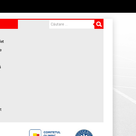
let
e
ă
t