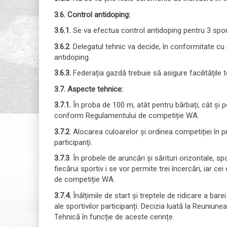
3.6. Control antidoping:
3.6.1.
Se va efectua control antidoping pentru 3 sporti
3.6.2
. Delegatul tehnic va decide, în conformitate cu
antidoping.
3.6.3.
Federația gazdă trebuie să asigure facilitățile 
3.7. Aspecte tehnice:
3.7.1.
În proba de 100 m, atât pentru bărbați, cât și p
conform Regulamentului de competiție WA.
3.7.2
. Alocarea culoarelor și ordinea competiției în 
participanți.
3.7.3
. În probele de aruncări și sărituri orizontale, s
fiecărui sportiv i se vor permite trei încercări, iar 
de competiție WA.
3.7.4.
Înălțimile de start și treptele de ridicare a ba
ale sportivilor participanți. Decizia luată la Reuniunea
Tehnică în funcție de aceste cerințe.