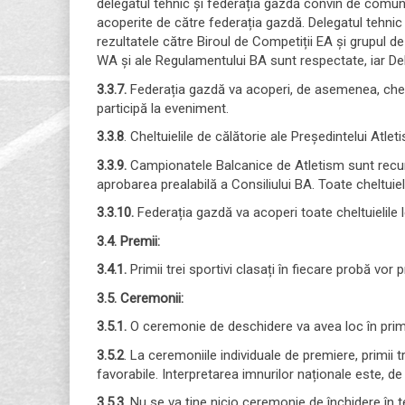
delegatul tehnic și federația gazdă convin de comun a
acoperite de către federația gazdă. Delegatul tehnic
rezultatele către Biroul de Competiții EA și grupul d
WA și ale Regulamentului BA sunt respectate, iar Dele
3.3.7.
Federația gazdă va acoperi, de asemenea, cheltu
participă la eveniment.
3.3.8
. Cheltuielile de călătorie ale Președintelui Atlet
3.3.9.
Campionatele Balcanice de Atletism sunt recun
aprobarea prealabilă a Consiliului BA. Toate cheltui
3.3.10.
Federația gazdă va acoperi toate cheltuielile 
3.4. Premii:
3.4.1.
Primii trei sportivi clasați în fiecare probă vor p
3.5. Ceremonii:
3.5.1.
O ceremonie de deschidere va avea loc în prima
3.5.2
. La ceremoniile individuale de premiere, primii t
favorabile. Interpretarea imnurilor naționale este, d
3.5.3
. Nu se va ține nicio ceremonie de închidere în te