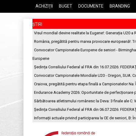
ACHIZIȚII
BUGET
DOCUMENTE
BRANDING
ȘTIRI
Visul mondial devine realitate la Eugene!
: Generația U20 a 
România, pregătită pentru marea provocare europeană!
: T
Convocator Campionatele Europene de seniori - Birmingh
Europene
Ședința Consiliului Federal al FRA din 16.07.2026
: FEDERA
Convocator Campionatele Mondiale U20 - Oregon, SUA
: C
Craiova, pregătită pentru etapa finală a Campionatelor Na
:
Endurance Academy 2026: Oportunitate de perfecționare p
Sărbătoarea atletismului românesc la Deva: 3 finale ale C
: 
Ședința Consiliului Federal al FRA din 06.07.2026
: FEDERA
Informații actuale privind participarea la CE de seniori, B
: Î