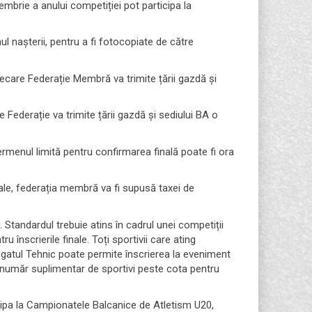
mbrie a anului competiției pot participa la
ul nașterii, pentru a fi fotocopiate de către
iecare Federație Membră va trimite țării gazdă și
e Federație va trimite țării gazdă și sediului BA o
Termenul limită pentru confirmarea finală poate fi ora
nale, federația membră va fi supusă taxei de
tandardul trebuie atins în cadrul unei competiții
ru înscrierile finale. Toți sportivii care ating
egatul Tehnic poate permite înscrierea la eveniment
număr suplimentar de sportivi peste cota pentru
cipa la Campionatele Balcanice de Atletism U20,