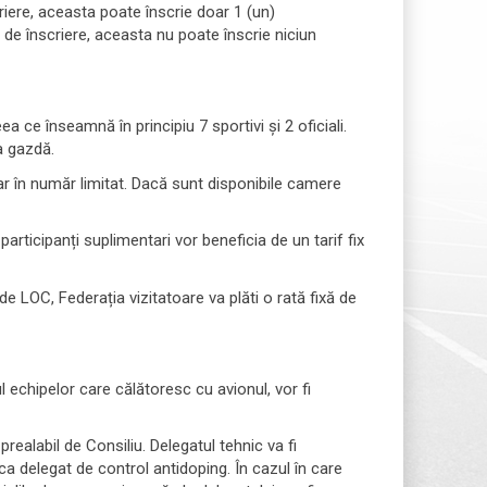
iere, aceasta poate înscrie doar 1 (un)
de înscriere, aceasta nu poate înscrie niciun
e înseamnă în principiu 7 sportivi și 2 oficiali.
a gazdă.
ar în număr limitat. Dacă sunt disponibile camere
i participanți suplimentari vor beneficia de un tarif fix
OC, Federația vizitatoare va plăti o rată fixă ​​de
ul echipelor care călătoresc cu avionul, vor fi
ealabil de Consiliu. Delegatul tehnic va fi
a delegat de control antidoping. În cazul în care