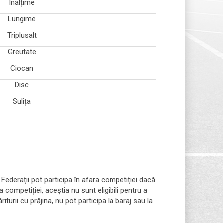
Înălțime
Lungime
Triplusalt
Greutate
Ciocan
Disc
Sulița
 Federații pot participa în afara competiției dacă
 competiției, aceștia nu sunt eligibili pentru a
turii cu prăjina, nu pot participa la baraj sau la