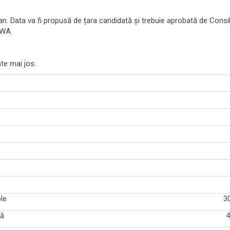
n. Data va fi propusă de țara candidată și trebuie aprobată de Consi
 WA.
te mai jos:
le
3
tă
4