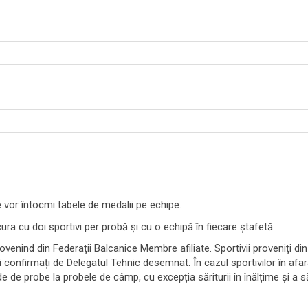
 vor întocmi tabele de medalii pe echipe.
ra cu doi sportivi per probă și cu o echipă în fiecare ștafetă.
ovenind din Federații Balcanice Membre afiliate. Sportivii proveniți din
 confirmați de Delegatul Tehnic desemnat. În cazul sportivilor în afara
 de probe la probele de câmp, cu excepția săriturii în înălțime și a sări