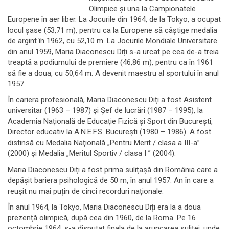
Olimpice și una la Campionatele
Europene în aer liber. La Jocurile din 1964, de la Tokyo, a ocupat
locul șase (53,71 m), pentru ca la Europene să câștige medalia
de argint în 1962, cu 52,10 m. La Jocurile Mondiale Universitare
din anul 1959, Maria Diaconescu Diți s-a urcat pe cea de-a treia
treaptă a podiumului de premiere (46,86 m), pentru ca în 1961
să fie a doua, cu 50,64 m. A devenit maestru al sportului în anul
1957.
În cariera profesională, Maria Diaconescu Diți a fost Asistent
universitar (1963 – 1987) şi Şef de lucrări (1987 – 1995), la
Academia Naţională de Educaţie Fizică şi Sport din Bucureşti,
Director educativ la A.N.E.F.S. Bucureşti (1980 – 1986). A fost
distinsă cu Medalia Naţională „Pentru Merit / clasa a III-a”
(2000) şi Medalia „Meritul Sportiv / clasa I ” (2004).
Maria Diaconescu Diți a fost prima sulițașă din România care a
depășit bariera psihologică de 50 m, în anul 1957. An în care a
reușit nu mai puțin de cinci recorduri naționale.
În anul 1964, la Tokyo, Maria Diaconescu Diți era la a doua
prezență olimpică, după cea din 1960, de la Roma. Pe 16
octombrie 1964, s-a disputat finala de la aruncarea suliței, unde