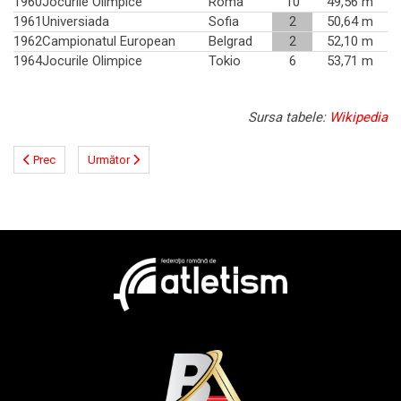
1960
Jocurile Olimpice
Roma
10
49,56 m
1961
Universiada
Sofia
2
50,64 m
1962
Campionatul European
Belgrad
2
52,10 m
1964
Jocurile Olimpice
Tokio
6
53,71 m
Sursa tabele:
Wikipedia
Prec
Următor