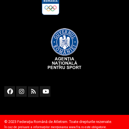
© 2023 Federația Română de Atletism. Toate drepturile rezervate.
În caz de preluare a informațiilor menționarea
www.fra.ro
este obligatorie.