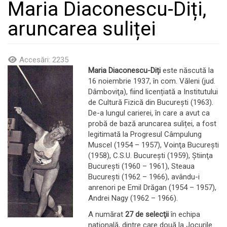
Maria Diaconescu-Diți,
aruncarea suliței
Accesări: 2235
Maria Diaconescu-Diți
este născută la
16 noiembrie 1937, în com. Văleni (jud.
Dâmboviţa), fiind licențiată a Institutului
de Cultură Fizică din Bucureşti (1963).
De-a lungul carierei, în care a avut ca
probă de bază aruncarea suliței, a fost
legitimată la Progresul Câmpulung
Muscel (1954 – 1957), Voinţa Bucureşti
(1958), C.S.U. Bucureşti (1959), Ştiinţa
Bucureşti (1960 – 1961), Steaua
Bucureşti (1962 – 1966), avându-i
anrenori pe Emil Drăgan (1954 – 1957),
Andrei Nagy (1962 – 1966).
A numărat
27 de selecţii
în echipa
naţională, dintre care două la Jocurile