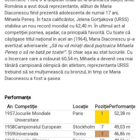
România a avut două reprezentante, alături de Maria
Diaconescu fiind prezentă adolescenta de numai 17 ani,
Mihaela Peneș. În faza calificărilor, Jelena Gortjakova (URSS)
stabilea un nou record mondial cu 62,40 m. În ultimul act al
competiției pornea, așadar, ca principală favorită. Cu toate că
câștigase titlul național în acel an (1964), Maria Diaconescu și-a
avertizat adversarele:
„Să nu vă mirați dacă puștoaica Mihaela
Peneș o să ne bată pe toate!”.
Și chiar așa au stat lucrurile. Cu
o încercare care a măsurat 60,54 m, Mihaela a devenit cea mai
tânără campioană olimpică din atletism, reprezentanta URSS
trebuind să se mulțumească cu bronzul, în timp ce Maria
Diaconescu a fost a șasea.
Performanțe
An
Competiție
Locație
Poziție
Performanțe
1957
Jocurile Mondiale
Paris
1
52,38 m
Universitare
1958
Campionatul European
Stockholm
7
49,03 m
1959
Universiada
Torino
3
46,86 m