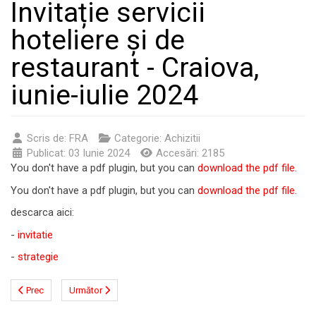
Invitație servicii
hoteliere și de
restaurant - Craiova,
iunie-iulie 2024
Scris de:
FRA
Categorie:
Achizitii
Publicat: 03 Iunie 2024
Accesări: 2185
You don't have a pdf plugin, but you can
download the pdf file.
You don't have a pdf plugin, but you can
download the pdf file.
descarca aici:
-
invitatie
-
strategie
Prec
Următor