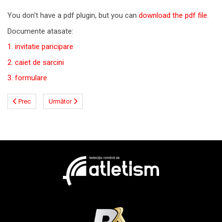
You don't have a pdf plugin, but you can
download the pdf file.
Documente atasate:
1. invitatie paricipare
2. caiet de sarcini
3. formulare
Prec
Următor