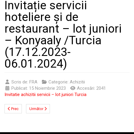
Invitație servicii
hoteliere și de
restaurant – lot juniori
– Konyaaly /Turcia
(17.12.2023-
06.01.2024)
Scris de:
FRA
Categorie:
Achizitii
Publicat: 15 Noiembrie 2023
Accesări: 2041
Invitatie achizitii servicii – lot juniori Turcia
Prec
Următor