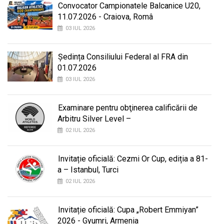
Convocator Campionatele Balcanice U20,
11.07.2026 - Craiova, Româ
03 IUL 2026
Ședința Consiliului Federal al FRA din
01.07.2026
03 IUL 2026
Examinare pentru obţinerea calificării de
Arbitru Silver Level –
02 IUL 2026
Invitație oficială: Cezmi Or Cup, ediția a 81-
a – Istanbul, Turci
02 IUL 2026
Invitație oficială: Cupa „Robert Emmiyan”
2026 - Gyumri, Armenia