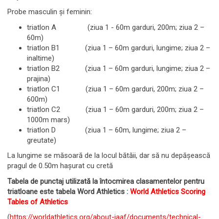
Probe masculin și feminin:
triatlon A (ziua 1 - 60m garduri, 200m; ziua 2 –
60m)
triatlon B1 (ziua 1 – 60m garduri, lungime; ziua 2 –
inaltime)
triatlon B2 (ziua 1 – 60m garduri, lungime; ziua 2 –
prajina)
triatlon C1 (ziua 1 – 60m garduri, 200m; ziua 2 –
600m)
triatlon C2 (ziua 1 – 60m garduri, 200m; ziua 2 –
1000m mars)
triatlon D (ziua 1 – 60m, lungime; ziua 2 –
greutate)
La lungime se măsoară de la locul bătăii, dar să nu depăşească
pragul de 0.50m hașurat cu cretă
Tabela de punctaj utilizată la întocmirea clasamentelor pentru
triatloane este tabela Word Athletics :
World Athletics Scoring
Tables of Athletics
(
https://worldathletics.org/about-iaaf/documents/technical-