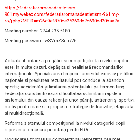
https://federatiaromanadeatletism-
961.my.webex.com/federatiaromanadeatletism-961.my-
ro/j.php?MTID=m26c9ef870ce25260de7c690ed20baa7a
Meeting number: 2744 235 5180
Meeting password: wSVmZSeu726
Actuala abordare a pregătirii și competițiilor la nivelul copiilor
este, în multe cazuri, depășită și nealiniată recomandărilor
internaționale. Specializarea timpurie, accentul excesiv pe titluri
naționale și presiunea rezultatului pot conduce la abandon
sportiv, accidentări și limitarea potențialului pe termen lung.
Federația conștientizează dificultatea schimbării rapide a
sistemului, din cauza reticenței unor părinți, antrenori și sportivi,
motiv pentru care s-a propus o strategie de tranziție, etapizată
și multidirecțională.
Reforma sistemului competiţional la nivelul categoriei copii
reprezintă o măsură prioritară pentu FRA.
Modificarea formatului competițional reprezintă cea mai