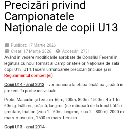
Precizări privind
Campionatele
Naționale de copii U13
Publicat: 17 Martie 2026
Creat: 17 Martie 2026
Accesări: 2731
Având în vedere modificările aprobate de Consiliul Federal în
legătură cu noul format al Campionatelelor Naționale de sală
copii U13, U14, facem următoarele precizări (incluse și în
Regulamentul competiței
):
Copii U14 - anul 2013
- vor concura la etapa finală ca și până în
prezent, în probe individuale:
Probe Masculin și feminin: 60m, 200m, 800m, 1500m, 4 x 1 tur,
60m.g, înălțime, prăjină, lungime (se măsoară de la locul bătăii),
greutate, triatlon (ziua 1 - 60m, lungime, ziua 2 - 800m), 2000 m
marș-masculin , 1500 m marș-feminin.
Copii U13 - anul 2014 -