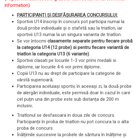
information
)
PARTICIPANȚI ŞI DESFĂŞURAREA CONCURSULUI:
Sportivii U14 înscriși în concurs pot participa numai la
două probe individuale și o stafetă sau la triatlon, iar
sportivii U13 numai la un singura varianta de triatlon.
Se vor întocmi
clasamente separate pentru fiecare probă
la categoria U14 (12 probe) si pentru fiecare variantă de
triatlon la categoria U13 (6 variante)
.
Sportivii clasati pe locurile 1-3 vor primi medalii si
diplome, iar locurile 4-6 vor primi diplome
.
Copiii U13 nu au drept de participare la categorie de
vârstă superioară;
Participarea aceluiași sportiv, în aceeași zi, la două probe
de alergări individuale, este permisă doar în cazul în care
cel puțin una din probe este sub distanța de 200 m
inclusiv;
Triatlonul se desfasoara in doua zile de concurs.
Participanții în proba de triatlon nu pot concura la o alta
proba de concurs.
Înălțimile succesive la probele de săritura în înălțime și