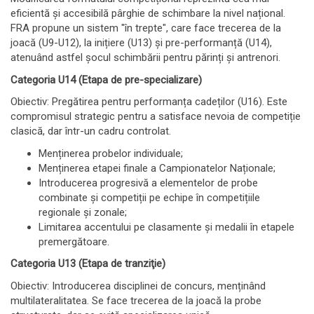
eficientă și accesibilă pârghie de schimbare la nivel național.
FRA propune un sistem "în trepte", care face trecerea de la
joacă (U9-U12), la inițiere (U13) și pre-performanță (U14),
atenuând astfel șocul schimbării pentru părinți și antrenori.
Categoria U14 (Etapa de pre-specializare)
Obiectiv: Pregătirea pentru performanța cadeților (U16). Este
compromisul strategic pentru a satisface nevoia de competiție
clasică, dar într-un cadru controlat.
Menținerea probelor individuale;
Menținerea etapei finale a Campionatelor Naționale;
Introducerea progresivă a elementelor de probe
combinate și competiții pe echipe în competițiile
regionale și zonale;
Limitarea accentului pe clasamente și medalii în etapele
premergătoare.
Categoria U13 (Etapa de tranziţie)
Obiectiv: Introducerea disciplinei de concurs, menținând
multilateralitatea. Se face trecerea de la joacă la probe