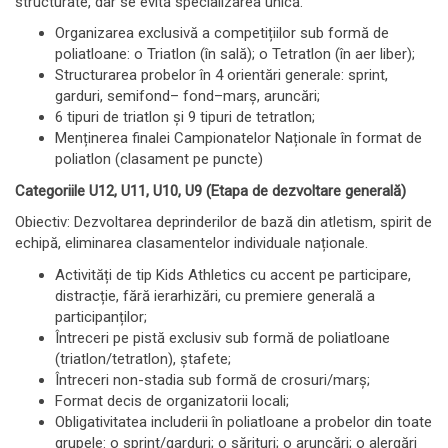
structurate, dar se evită specializarea unică.
Organizarea exclusivă a competițiilor sub formă de
poliatloane: o Triatlon (în sală); o Tetratlon (în aer liber);
Structurarea probelor în 4 orientări generale: sprint,
garduri, semifond– fond–marș, aruncări;
6 tipuri de triatlon și 9 tipuri de tetratlon;
Menținerea finalei Campionatelor Naționale în format de
poliatlon (clasament pe puncte)
Categoriile U12, U11, U10, U9 (Etapa de dezvoltare generală)
Obiectiv: Dezvoltarea deprinderilor de bază din atletism, spirit de
echipă, eliminarea clasamentelor individuale naționale.
Activități de tip Kids Athletics cu accent pe participare,
distracție, fără ierarhizări, cu premiere generală a
participanților;
Întreceri pe pistă exclusiv sub formă de poliatloane
(triatlon/tetratlon), ștafete;
Întreceri non-stadia sub formă de crosuri/marș;
Format decis de organizatorii locali;
Obligativitatea includerii în poliatloane a probelor din toate
grupele: o sprint/garduri; o sărituri; o aruncări; o alergări