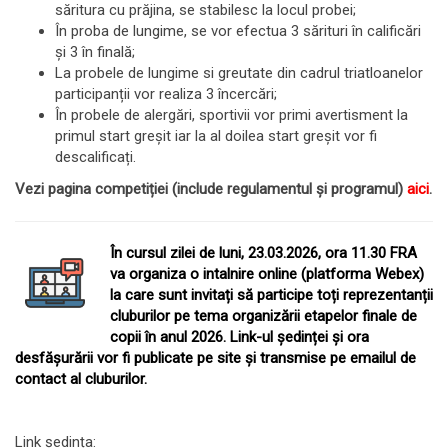
săritura cu prăjina, se stabilesc la locul probei;
În proba de lungime, se vor efectua 3 sărituri în calificări
și 3 în finală;
La probele de lungime si greutate din cadrul triatloanelor
participanții vor realiza 3 încercări;
În probele de alergări, sportivii vor primi avertisment la
primul start greșit iar la al doilea start greșit vor fi
descalificați.
Vezi pagina competiției (include regulamentul și programul)
aici
.
În cursul zilei de luni, 23.03.2026, ora 11.30 FRA
va organiza o intalnire online (platforma Webex)
la care sunt invitați să participe toți reprezentanții
cluburilor pe tema organizării etapelor finale de
copii în anul 2026. Link-ul ședinței și ora
desfășurării vor fi publicate pe site și transmise pe emailul de
contact al cluburilor.
Link ședința: