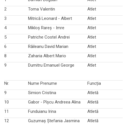
2
Toma Valentin
Atlet
3
Mitrică Leonard - Albert
Atlet
4
Mikloș Rareș - Imre
Atlet
5
Patriche Costel Andrei
Atlet
6
Răileanu David Marian
Atlet
8
Zaharia Albert Mario
Atlet
9
Dumitru Emanuel George
Atlet
Nr.
Nume Prenume
Funcția
9
Simion Cristina
Atletă
10
Gabor - Pîșcu Andreea Alina
Atletă
11
Funduianu Irina
Atletă
12
Guzumaș Ștefania Jasmina
Atletă