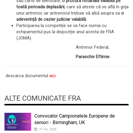
sau carte de identitate,
o procură notarială valabilă pe
toată perioada deplasării
, care să ateste că se află în grija
unui antrenor, iar antrenorul trebuie să aibă asupra sa
o
adeverință de cazier judiciar valabilă
;
Participarea la competiție se va face numai cu
echipamentul pus la dispoziție anul acesta de FRA
(JOMA).
Antrenor Federal,
Paraschiv Eftimie
descarca documentul
aici
ALTE COMUNICATE FRA
Convocator Campionatele Europene de
seniori - Birmingham, UK
31 IUL 2026