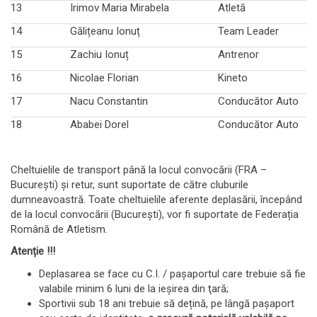
13
Irimov Maria Mirabela
Atletă
14
Gălițeanu Ionuț
Team Leader
15
Zachiu Ionuț
Antrenor
16
Nicolae Florian
Kineto
17
Nacu Constantin
Conducător Auto
18
Ababei Dorel
Conducător Auto
Cheltuielile de transport până la locul convocării (FRA –
București) și retur, sunt suportate de către cluburile
dumneavoastră. Toate cheltuielile aferente deplasării, începând
de la locul convocării (București), vor fi suportate de Federația
Română de Atletism.
Atenție !!!
Deplasarea se face cu C.I. / paşaportul care trebuie să fie
valabile minim 6 luni de la ieşirea din ţară;
Sportivii sub 18 ani trebuie să dețină, pe lângă pașaport