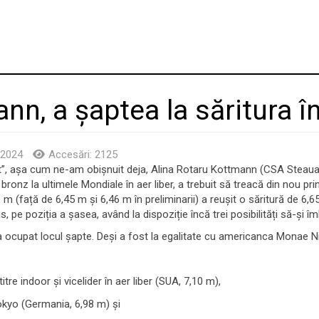
nn, a șaptea la săritura î
 2024
Accesări: 2125
t”, așa cum ne-am obișnuit deja, Alina Rotaru Kottmann (CSA Steaua 
bronz la ultimele Mondiale în aer liber, a trebuit să treacă din nou prin
 (față de 6,45 m și 6,46 m în preliminarii) a reușit o săritură de 6,
cis, pe poziția a șasea, având la dispoziție încă trei posibilități să-ș
 a ocupat locul șapte. Deși a fost la egalitate cu americanca Monae Ni
 indoor și vicelider în aer liber (SUA, 7,10 m),
kyo (Germania, 6,98 m) și