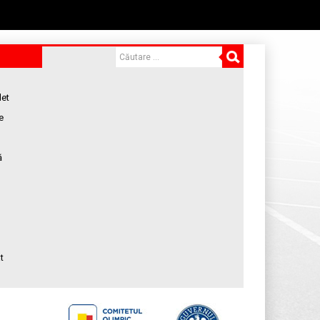
let
e
ă
t