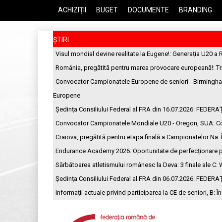
ACHIZIȚII
BUGET
DOCUMENTE
BRANDING
ȘTIRI
Visul mondial devine realitate la Eugene!
: Generația U20 a 
România, pregătită pentru marea provocare europeană!
: T
Convocator Campionatele Europene de seniori - Birmingh
Europene
Ședința Consiliului Federal al FRA din 16.07.2026
: FEDERA
Convocator Campionatele Mondiale U20 - Oregon, SUA
: C
Craiova, pregătită pentru etapa finală a Campionatelor Na
:
Endurance Academy 2026: Oportunitate de perfecționare p
Sărbătoarea atletismului românesc la Deva: 3 finale ale C
: 
Ședința Consiliului Federal al FRA din 06.07.2026
: FEDERA
Informații actuale privind participarea la CE de seniori, B
: Î