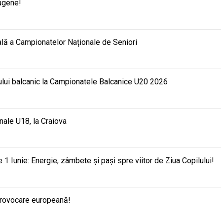
Eugene!
nală a Campionatelor Naționale de Seniori
mului balcanic la Campionatele Balcanice U20 2026
nale U18, la Craiova
e 1 Iunie: Energie, zâmbete și pași spre viitor de Ziua Copilului!
provocare europeană!