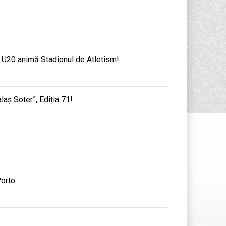
e U20 animă Stadionul de Atletism!
aș Soter”, Ediția 71!
Porto