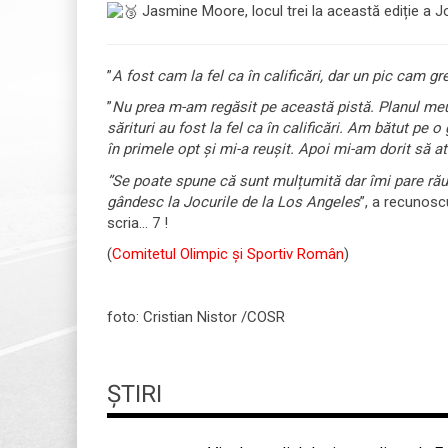
Jasmine Moore, locul trei la această ediție a Joc
”
A fost cam la fel ca în calificări, dar un pic cam gr
”
Nu prea m-am regăsit pe această pistă. Planul meu a
sărituri au fost la fel ca în calificări. Am bătut pe 
în primele opt și mi-a reușit. Apoi mi-am dorit să at
”Se poate spune că sunt mulțumită dar îmi pare rău 
gândesc la Jocurile de la Los Angeles
”, a recunoscu
scria... 7 !
(
Comitetul Olimpic și Sportiv Român
)
foto: Cristian Nistor /COSR
ȘTIRI