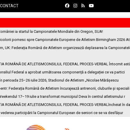
CONTACT
României ia startul la Campionatele Mondiale din Oregon, SUA!
ricolorii pornesc spre Campionatele Europene de Atletism Birmingham 2026 At
am, UK
: Federația Română de Atletism organizează deplasarea la Campionatel
ȚIA ROMÂNĂ DE ATLETISMCONSILIUL FEDERAL PROCES-VERBAL Întocmit ast
onsiliul Federal a aprobat următoarea componență a delegației ce va partici
 În perioada 25–26 iulie 2026, Stadionul de Atletism „Nicolae Mărășescu
entr
: Federația Română de Atletism încurajează antrenorii, cluburile și speciali
Weekendul 17–19 iulie a transformat municipiul Deva în centrul atletismului r
ȚIA ROMÂNĂ DE ATLETISMCONSILIUL FEDERAL PROCES-VERBALîncheiat în da
n vederea participării la Campionatul European de seniori ce se va desfășur