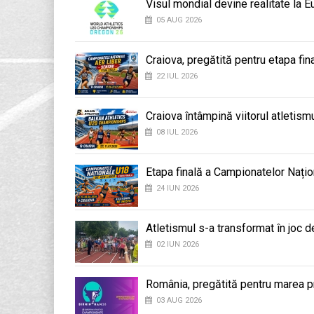
Visul mondial devine realitate la 
05 AUG 2026
Craiova, pregătită pentru etapa fi
22 IUL 2026
Craiova întâmpină viitorul atletis
08 IUL 2026
Etapa finală a Campionatelor Națio
24 IUN 2026
Atletismul s-a transformat în joc d
02 IUN 2026
România, pregătită pentru marea 
03 AUG 2026