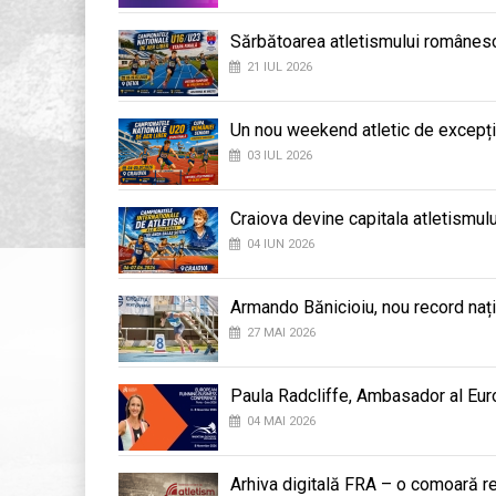
Sărbătoarea atletismului românesc
21 IUL 2026
Un nou weekend atletic de excepți
03 IUL 2026
Craiova devine capitala atletismul
04 IUN 2026
Armando Bănicioiu, nou record naț
27 MAI 2026
Paula Radcliffe, Ambasador al Eur
04 MAI 2026
Arhiva digitală FRA – o comoară r