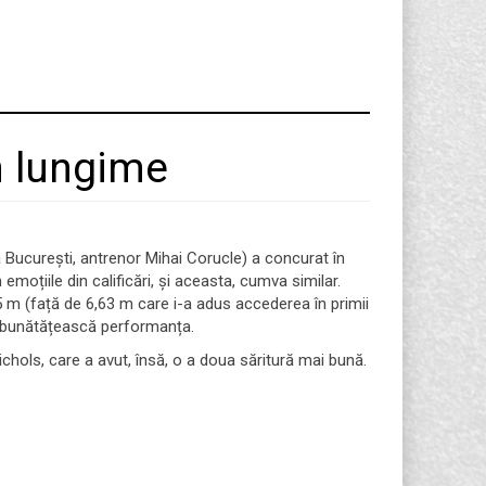
n lungime
București, antrenor Mihai Corucle) a concurat în
 emoțiile din calificări, și aceasta, cumva similar.
65 m (față de 6,63 m care i-a adus accederea în primii
i îmbunătățească performanța.
chols, care a avut, însă, o a doua săritură mai bună.