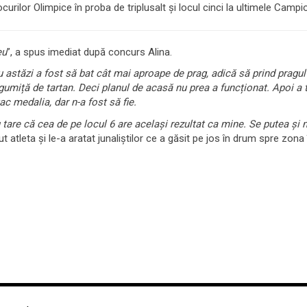
urilor Olimpice în proba de triplusalt și locul cinci la ultimele Campio
eu
”, a spus imediat după concurs Alina.
stăzi a fost să bat cât mai aproape de prag, adică să prind pragul câ
o gumiță de tartan. Deci planul de acasă nu prea a funcționat. Apoi a 
ac medalia, dar n-a fost să fie.
tare că cea de pe locul 6 are același rezultat ca mine. Se putea și 
t atleta și le-a aratat junaliștilor ce a găsit pe jos în drum spre zona î