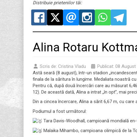
Distribuie prietenilor tăi:
Alina Rotaru Kottma
Scris de:
Cristina Vladu
Publicat: 08 August
Astă seară (8 august), într-un stadion „incandescen
finala de la săritura în lungime. Medaliata noastră cu 
Pentru că, după două încercări care au măsurat 6,46 m
12). De această dată, Alina a intrat „în opt”, mai pre
Din a cincea încercare, Alina a sărit 6,67 m, cu care
Podiumul a fost următorul:
Tara Davis-Woodhall, campioană mondială en-titre
Malaika Mihambo, campioana olimpică de la To