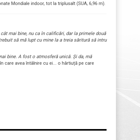
nate Mondiale indoor, tot la triplusalt (SUA, 6,96 m).
t mai bine, nu ca în calificări, dar la primele două
trebuit să mă lupt cu mine la a treia săritură să intru
mai bine. A fost o atmosferă unică. Și da, mă
n care avea întâlnire cu ei.... o hârtiuță pe care