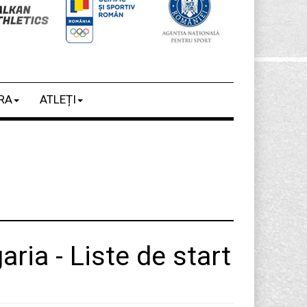
RA
ATLEȚI
ria - Liste de start