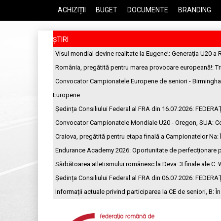
ACHIZIȚII
BUGET
DOCUMENTE
BRANDING
ȘTIRI
Visul mondial devine realitate la Eugene!
: Generația U20 a 
România, pregătită pentru marea provocare europeană!
: T
Convocator Campionatele Europene de seniori - Birmingh
Europene
Ședința Consiliului Federal al FRA din 16.07.2026
: FEDERA
Convocator Campionatele Mondiale U20 - Oregon, SUA
: C
Craiova, pregătită pentru etapa finală a Campionatelor Na
:
Endurance Academy 2026: Oportunitate de perfecționare p
Sărbătoarea atletismului românesc la Deva: 3 finale ale C
: 
Ședința Consiliului Federal al FRA din 06.07.2026
: FEDERA
Informații actuale privind participarea la CE de seniori, B
: Î