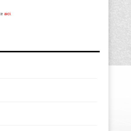
ate
aici
.