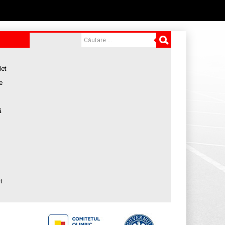
let
e
ă
t