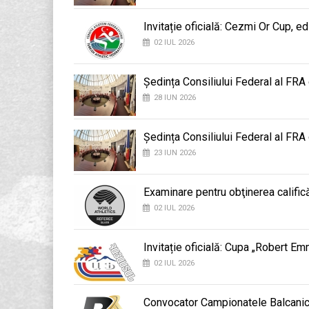
Invitație oficială: Cezmi Or Cup, ed
02 IUL 2026
Ședința Consiliului Federal al FRA
28 IUN 2026
Ședința Consiliului Federal al FRA
23 IUN 2026
Examinare pentru obţinerea califică
02 IUL 2026
Invitație oficială: Cupa „Robert E
02 IUL 2026
Convocator Campionatele Balcani