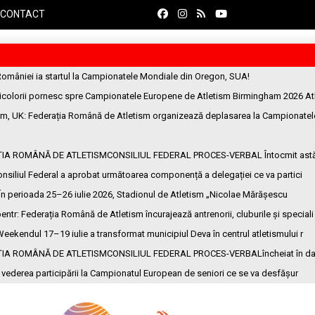
CONTACT
României ia startul la Campionatele Mondiale din Oregon, SUA!
ricolorii pornesc spre Campionatele Europene de Atletism Birmingham 2026 At
am, UK
: Federația Română de Atletism organizează deplasarea la Campionatel
ȚIA ROMÂNĂ DE ATLETISMCONSILIUL FEDERAL PROCES-VERBAL Întocmit ast
onsiliul Federal a aprobat următoarea componență a delegației ce va partici
 În perioada 25–26 iulie 2026, Stadionul de Atletism „Nicolae Mărășescu
entr
: Federația Română de Atletism încurajează antrenorii, cluburile și speciali
Weekendul 17–19 iulie a transformat municipiul Deva în centrul atletismului r
ȚIA ROMÂNĂ DE ATLETISMCONSILIUL FEDERAL PROCES-VERBALîncheiat în da
n vederea participării la Campionatul European de seniori ce se va desfășur