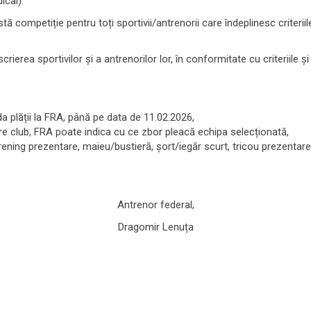
ical).
 competiție pentru toți sportivii/antrenorii care îndeplinesc criteri
.
rierea sportivilor și a antrenorilor lor, în conformitate cu criteriile 
 plății la FRA, până pe data de 11.02.2026,
ătre club, FRA poate indica cu ce zbor pleacă echipa selecționată,
ning prezentare, maieu/bustieră, șort/iegăr scurt, tricou prezentare),
Antrenor federal,
Dragomir Lenuța