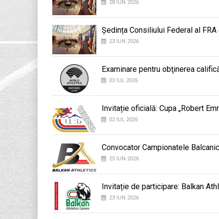
28 IUN 2026
Ședința Consiliului Federal al FRA
23 IUN 2026
Examinare pentru obţinerea califică
02 IUL 2026
Invitație oficială: Cupa „Robert E
02 IUL 2026
Convocator Campionatele Balcani
25 IUN 2026
Invitație de participare: Balkan At
23 IUN 2026