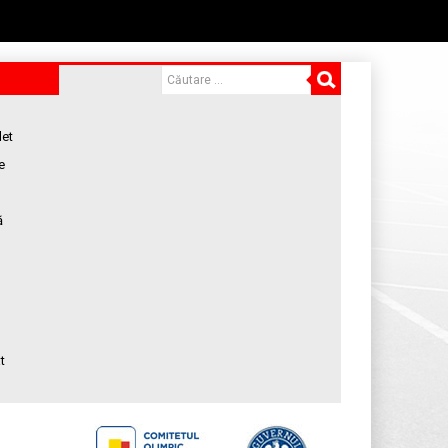
let
e
ă
t