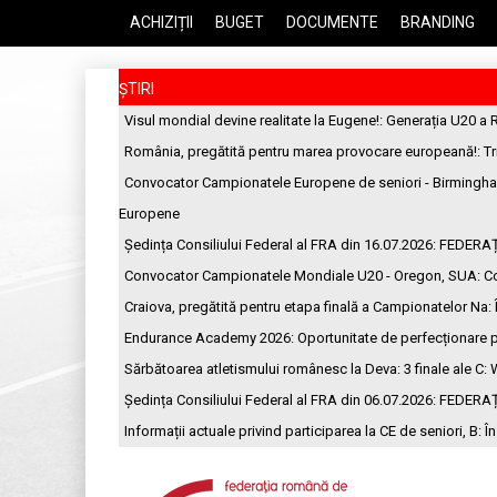
ACHIZIȚII
BUGET
DOCUMENTE
BRANDING
ȘTIRI
Visul mondial devine realitate la Eugene!
: Generația U20 a 
România, pregătită pentru marea provocare europeană!
: T
Convocator Campionatele Europene de seniori - Birmingh
Europene
Ședința Consiliului Federal al FRA din 16.07.2026
: FEDERA
Convocator Campionatele Mondiale U20 - Oregon, SUA
: C
Craiova, pregătită pentru etapa finală a Campionatelor Na
:
Endurance Academy 2026: Oportunitate de perfecționare p
Sărbătoarea atletismului românesc la Deva: 3 finale ale C
: 
Ședința Consiliului Federal al FRA din 06.07.2026
: FEDERA
Informații actuale privind participarea la CE de seniori, B
: Î