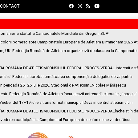
CONTACT
României ia startul la Campionatele Mondiale din Oregon, SUA!
ricolorii pornesc spre Campionatele Europene de Atletism Birmingham 2026 At
am, UK
: Federația Română de Atletism organizează deplasarea la Campionatel
ȚIA ROMÂNĂ DE ATLETISMCONSILIUL FEDERAL PROCES-VERBAL Întocmit ast
onsiliul Federal a aprobat următoarea componență a delegației ce va partici
 În perioada 25–26 iulie 2026, Stadionul de Atletism „Nicolae Mărășescu
entr
: Federația Română de Atletism încurajează antrenorii, cluburile și speciali
Weekendul 17–19 iulie a transformat municipiul Deva în centrul atletismului r
ȚIA ROMÂNĂ DE ATLETISMCONSILIUL FEDERAL PROCES-VERBALîncheiat în da
n vederea participării la Campionatul European de seniori ce se va desfășur