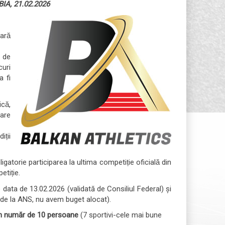
A, 21.02.2026
ară
e de
curi
a fi
că,
are
ții
igatorie participarea la ultima competiție oficială din
tiție.
e data de 13.02.2026 (validată de Consiliul Federal) și
de la ANS, nu avem buget alocat).
 un număr de 10 persoane
(7 sportivi-cele mai bune