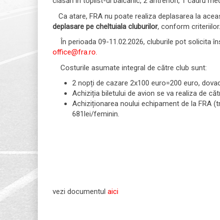
clasări în toplist-ul balcanic, 2 antrenori, 1 cadru med
Ca atare, FRA nu poate realiza deplasarea la această
deplasare pe cheltuiala cluburilor
, conform criteriilor
În perioada 09-11.02.2026, cluburile pot solicita însc
office@fra.ro.
Costurile asumate integral de către club sunt:
2 nopți de cazare 2x100 euro=200 euro, dovada
Achiziția biletului de avion se va realiza de c
Achiziționarea noului echipament de la FRA (tre
681lei/feminin.
vezi documentul
aici