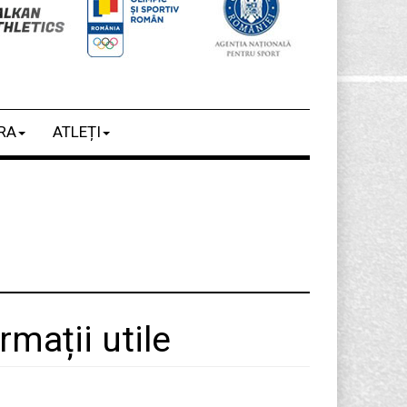
RA
ATLEȚI
mații utile