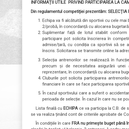
INFORMAȚII UTILE PRIVIND PARTICIPAREA LA CA
Din regulamentul competiției prezentăm
: SELECȚI
Echipa va fi alcătuită din sportivii cu cele mai
2/probă, în concordanță cu alocarea bugetară
Suplimentar față de lotul stabilit conform 
participare pot solicita înscrierea în compet
admise/țară, cu condiția ca sportivii să se a
înscris. Solicitarea se transmite online la adr
Selecția antrenorilor se realizează în funcție
precum și de necesitatea asigurării unei 
reprezentare, în concordanță cu alocarea buge
Cluburile pot solicita participarea antrenorilor
financiare în care se face participarea sportivilo
În cazul sportivului care a suferit o accidentar
perioada de selecție. În cazul în care nu se p
Lista finală cu
ECHIPA
ce va participa la C.B. de s
se va realiza ținând cont de criteriile aprobate de Co
În condițiile în care
FRA nu primește buget până în 