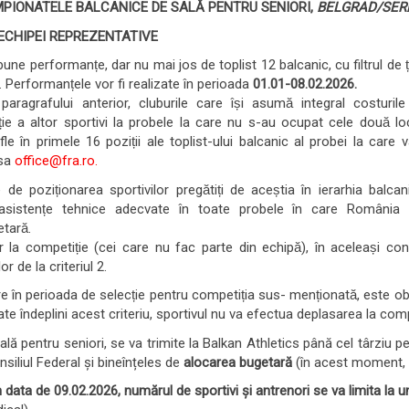
MPIONATELE BALCANICE DE SALĂ PENTRU SENIORI,
BELGRAD/SERBI
A ECHIPEI REPREZENTATIVE
 bune performanțe, dar nu mai jos de toplist 12 balcanic, cu filtrul de ț
. Performanțele vor fi realizate în perioada
01.01-08.02.2026.
paragrafului anterior, cluburile care își asumă integral costuril
iție a altor sportivi la probele la care nu s-au ocupat cele două lo
fle în primele 16 poziții ale toplist-ului balcanic al probei la care v
esa
office@fra.ro.
 de poziționarea sportivilor pregătiți de aceștia în ierarhia balcani
asistențe tehnice adecvate în toate probele în care România 
tară.
 la competiție (cei care nu fac parte din echipă), în aceleași condi
r de la criteriul 2.
e în perioada de selecție pentru competiția sus- menționată, este obl
oate îndeplini acest criteriu, sportivul nu va efectua deplasarea la compe
ală pentru seniori, se va trimite la Balkan Athletics până cel târziu p
nsiliul Federal și bineînțeles de
alocarea bugetară
(în acest moment, 
data de 09.02.2026, numărul de sportivi și antrenori se va limita la