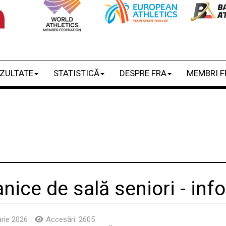
ZULTATE
STATISTICĂ
DESPRE FRA
MEMBRI F
ice de sală seniori - infor
arie 2026
Accesări: 2605