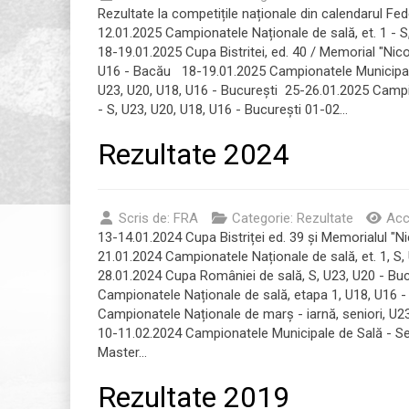
Rezultate la competițile naționale din calendarul Fe
12.01.2025 Campionatele Naționale de sală, et. 1 - S
18-19.01.2025 Cupa Bistritei, ed. 40 / Memorial "Nic
U16 - Bacău 18-19.01.2025 Campionatele Municipal
U23, U20, U18, U16 - București 25-26.01.2025 Campio
- S, U23, U20, U18, U16 - București 01-02...
Rezultate 2024
Scris de:
FRA
Categorie:
Rezultate
Acc
13-14.01.2024 Cupa Bistriței ed. 39 și Memorialul "N
21.01.2024 Campionatele Naționale de sală, et. 1, S,
28.01.2024 Cupa României de sală, S, U23, U20 - Bu
Campionatele Naționale de sală, etapa 1, U18, U16 -
Campionatele Naționale de marș - iarnă, seniori, U23
10-11.02.2024 Campionatele Municipale de Sală - Sen
Master...
Rezultate 2019