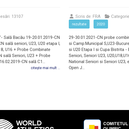
esări: 13107
Scris de:
FRA
Categori
rezultate
2020
i”- Sală Bacău 19-20.01.2019-CN
29-30.01.2021-CN probe combin
 sală seniori, U23, U20 etapa I,
si Camp.Municipal S,U23-Bucure
U18, U16 + Probe Combinate
si U20 Etapa I si Cupa Bistrit
N sală Seniori, U23 + Probe
Seniori, Seniori U23, U20,U18,U
16.02.2019-CN sală C1...
National Seniori si Seniori U23,
Open J...
citește mai mult ...