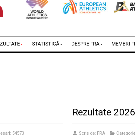
ZULTATE
STATISTICĂ
DESPRE FRA
MEMBRI F
Rezultate 202
esări: 54573
Scris de:
FRA
Categori