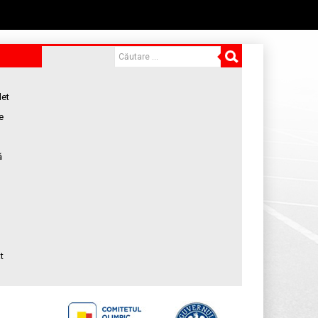
let
e
ă
t