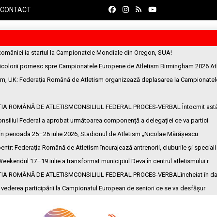
CONTACT
României ia startul la Campionatele Mondiale din Oregon, SUA!
ricolorii pornesc spre Campionatele Europene de Atletism Birmingham 2026 At
am, UK
: Federația Română de Atletism organizează deplasarea la Campionatel
ȚIA ROMÂNĂ DE ATLETISMCONSILIUL FEDERAL PROCES-VERBAL Întocmit ast
onsiliul Federal a aprobat următoarea componență a delegației ce va partici
 În perioada 25–26 iulie 2026, Stadionul de Atletism „Nicolae Mărășescu
entr
: Federația Română de Atletism încurajează antrenorii, cluburile și speciali
Weekendul 17–19 iulie a transformat municipiul Deva în centrul atletismului r
ȚIA ROMÂNĂ DE ATLETISMCONSILIUL FEDERAL PROCES-VERBALîncheiat în da
n vederea participării la Campionatul European de seniori ce se va desfășur