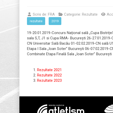
Scris de:
FRA
Categorie:
Rezultate
Acc
rezultate
2019
19-20.01.2019-Concurs Național sală „Cupa Bistrițe
sala S,T, J1 si Cupa RMA- București 26-27.01.2019-CN
CN Universitar Sală Bacău 01-02.02.2019-CN sală 
Etapa I Sala „Ioan Soter” București 06-07.02.2019-C
Combinate Etapa Finală Sala „Ioan Soter” București 
Rezultate 2021
Rezultate 2022
Rezultate 2023