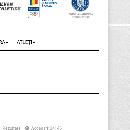
RA
ATLEȚI
6
e:
Rezultate
Accesări: 24145