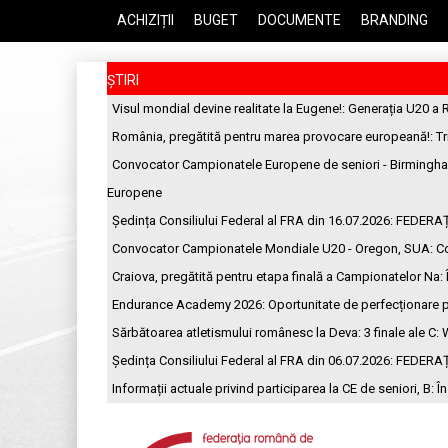
ACHIZIȚII
BUGET
DOCUMENTE
BRANDING
ȘTIRI
Visul mondial devine realitate la Eugene!
: Generația U20 a 
România, pregătită pentru marea provocare europeană!
: T
Convocator Campionatele Europene de seniori - Birmingh
Europene
Ședința Consiliului Federal al FRA din 16.07.2026
: FEDERA
Convocator Campionatele Mondiale U20 - Oregon, SUA
: C
Craiova, pregătită pentru etapa finală a Campionatelor Na
:
Endurance Academy 2026: Oportunitate de perfecționare p
Sărbătoarea atletismului românesc la Deva: 3 finale ale C
: 
Ședința Consiliului Federal al FRA din 06.07.2026
: FEDERA
Informații actuale privind participarea la CE de seniori, B
: Î