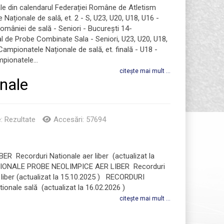
nale din calendarul Federației Române de Atletism
Naționale de sală, et. 2 - S, U23, U20, U18, U16 -
mâniei de sală - Seniori - București 14-
 de Probe Combinate Sala - Seniori, U23, U20, U18,
ampionatele Naționale de sală, et. finală - U18 -
pionatele...
citește mai mult ...
onale
e:
Rezultate
Accesări: 57694
 Recorduri Nationale aer liber (actualizat la
IONALE PROBE NEOLIMPICE AER LIBER Recorduri
liber (actualizat la 15.10.2025 ) RECORDURI
onale sală (actualizat la 16.02.2026 )
citește mai mult ...
0