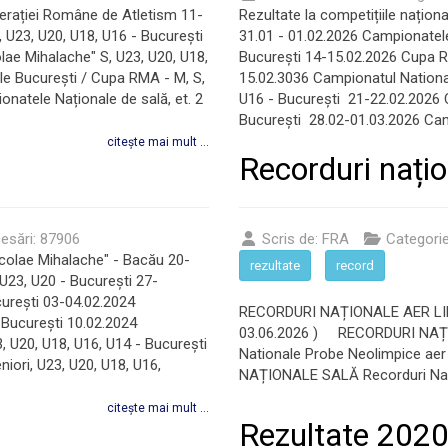
derației Române de Atletism 11-
Rezultate la competițiile națio
, U23, U20, U18, U16 - București
31.01 - 01.02.2026 Campionatele 
olae Mihalache" S, U23, U20, U18,
București 14-15.02.2026 Cupa Ro
e București / Cupa RMA - M, S,
15.02.3036 Campionatul National
natele Naționale de sală, et. 2
U16 - București 21-22.02.2026 C
București 28.02-01.03.2026 Cam
citește mai mult ...
Recorduri nați
esări: 87906
Scris de:
FRA
Categori
icolae Mihalache" - Bacău 20-
rezultate
record
 U23, U20 - București 27-
curești 03-04.02.2024
RECORDURI NAȚIONALE AER LIBER
 București 10.02.2024
03.06.2026 ) RECORDURI NAȚ
, U20, U18, U16, U14 - București
Nationale Probe Neolimpice aer 
iori, U23, U20, U18, U16,
NAȚIONALE SALĂ Recorduri Nati
citește mai mult ...
Rezultate 202