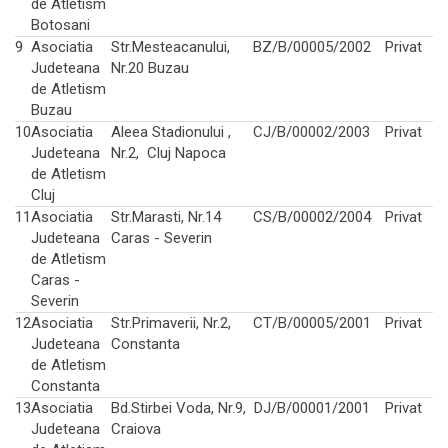
de Atletism
Botosani
9
Asociatia
Str.Mesteacanului,
BZ/B/00005/2002
Privat
Judeteana
Nr.20 Buzau
de Atletism
Buzau
10
Asociatia
Aleea Stadionului ,
CJ/B/00002/2003
Privat
Judeteana
Nr.2, Cluj Napoca
de Atletism
Cluj
11
Asociatia
Str.Marasti, Nr.14
CS/B/00002/2004
Privat
Judeteana
Caras - Severin
de Atletism
Caras -
Severin
12
Asociatia
Str.Primaverii, Nr.2,
CT/B/00005/2001
Privat
Judeteana
Constanta
de Atletism
Constanta
13
Asociatia
Bd.Stirbei Voda, Nr.9,
DJ/B/00001/2001
Privat
Judeteana
Craiova