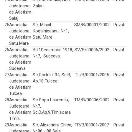
Judeteana
Zalau
de Atletism
Salaj
25
Asociatia
Str. Mihail
SM/B/00001/2002
Privat
Judeteana
Kogalniceanu, Nr.1,
de Atletism
Satu Mare
Satu Mare
26
Asociatia
Bd.1Decembrie 1918,
SV/B/00006/2002
Privat
Judeteana
Nr.7, Suceava
de Atletism
Suceava
27
Asociatia
Str.Portului 34, Sc.B,
TL/B/00001/2005
Privat
Judeteana
Ap.18 Tulcea
de Atletism
Tulcea
28
Asociatia
Str.Popa Laurentiu,
TM/B/00006/2002
Privat
Judeteana
Nr.7,
de Atletism
Sc.D,Ap.9,Timisoara
Timis
29
Asociatia
Str. Alexandru Ghica,
TR/B/00001/2007
Privat
Judeteana
Nr.86 - 88 Sala