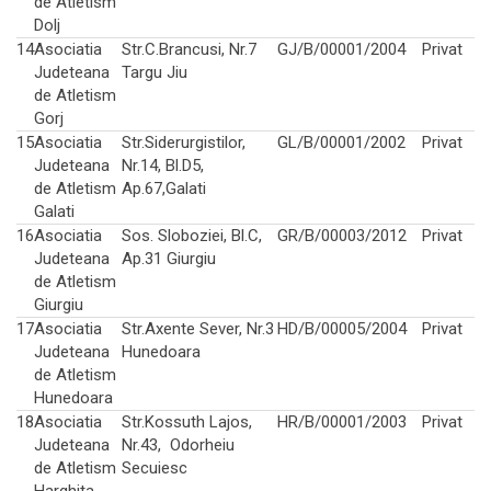
de Atletism
Dolj
14
Asociatia
Str.C.Brancusi, Nr.7
GJ/B/00001/2004
Privat
Judeteana
Targu Jiu
de Atletism
Gorj
15
Asociatia
Str.Siderurgistilor,
GL/B/00001/2002
Privat
Judeteana
Nr.14, Bl.D5,
de Atletism
Ap.67,Galati
Galati
16
Asociatia
Sos. Sloboziei, Bl.C,
GR/B/00003/2012
Privat
Judeteana
Ap.31 Giurgiu
de Atletism
Giurgiu
17
Asociatia
Str.Axente Sever, Nr.3
HD/B/00005/2004
Privat
Judeteana
Hunedoara
de Atletism
Hunedoara
18
Asociatia
Str.Kossuth Lajos,
HR/B/00001/2003
Privat
Judeteana
Nr.43, Odorheiu
de Atletism
Secuiesc
Harghita